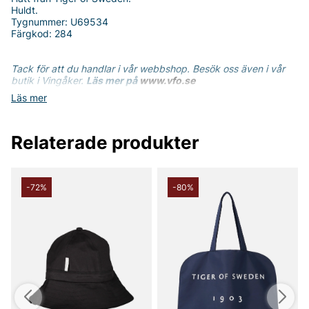
Huldt.
Tygnummer: U69534
Färgkod: 284
Tack för att du handlar i vår webbshop. Besök oss även i vår
butik i Vingåker.
Läs mer på
www.vfo.se
Läs mer
Relaterade produkter
-72%
-80%