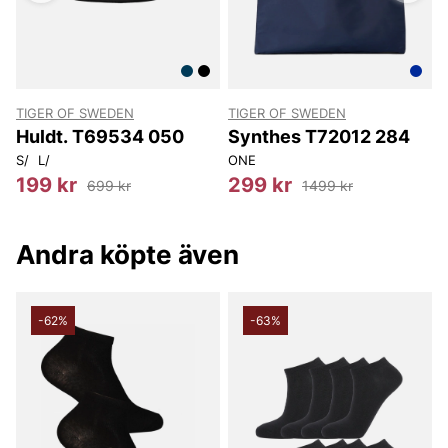
TIGER OF SWEDEN
TIGER OF SWEDEN
T
Huldt. T69534 050
Synthes T72012 284
S/
L/
ONE
199 kr
299 kr
699 kr
1499 kr
Andra köpte även
-62%
-63%