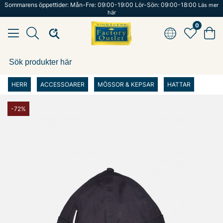
Sommarens öppettider: Mån-Fre: 09:00-19:00 Lör-Sön: 09:00-18:00
Läs mer
här
0
HERR
ACCESSOARER
MÖSSOR & KEPSAR
HATTAR
-72%