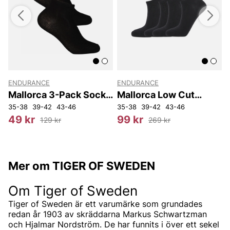
ENDURANCE
ENDURANCE
Mallorca 3-Pack Sock
Mallorca Low Cut
Quarter
Socks 8-Pack
35-38
39-42
43-46
35-38
39-42
43-46
3
49 kr
99 kr
129 kr
269 kr
Mer om TIGER OF SWEDEN
Om Tiger of Sweden
Tiger of Sweden är ett varumärke som grundades
redan år 1903 av skräddarna Markus Schwartzman
och Hjalmar Nordström. De har funnits i över ett sekel