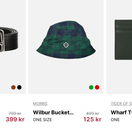
MORRIS
TIGER OF 
Wilbur Bucket Hat
799 kr
499 kr
399 kr
125 kr
05
ONE SIZE
ONE