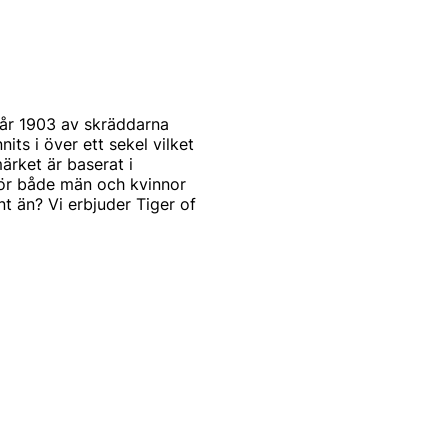
år 1903 av skräddarna
s i över ett sekel vilket
ärket är baserat i
för både män och kvinnor
t än? Vi erbjuder Tiger of
st och modernt. Produkterna
mode. Alla produkter
arbetar också med de
a modekollektioner
 of Swedens signum.
tbudet för män. Idag kan du
eden herrtröjor. De
iger of Swedens rockar för