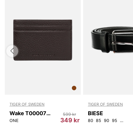
TIGER OF SWEDEN
TIGER OF SWEDEN
Wake T00007 10N
BIESE
599 kr
r
349 kr
ONE
80
85
90
95
100
1