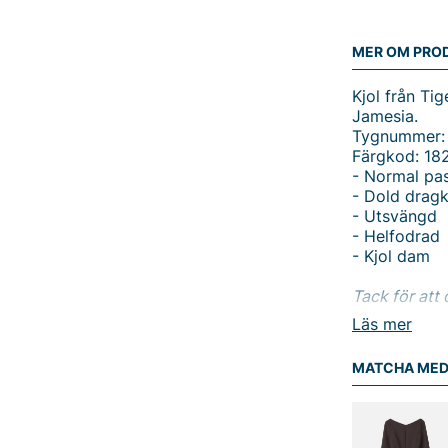
MER OM PRO
Kjol från Ti
Jamesia.
Tygnummer:
Färgkod: 18
- Normal pa
- Dold dragk
- Utsvängd
- Helfodrad
- Kjol dam
Tack för att 
Vingåker.
Lä
Läs mer
MATCHA ME