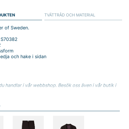
DUKTEN
TVÄTTRÅD OCH MATERIAL
ger of Sweden.
 S70382
2
ssform
edja och hake i sidan
du handlar i vår webbshop. Besök oss även i vår butik i
s mer på
www.vfo.se
D