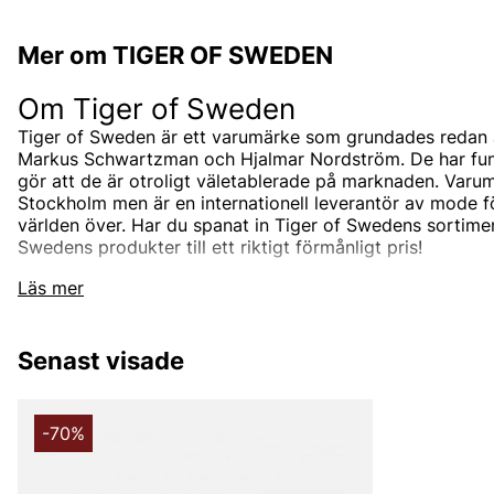
Mer om TIGER OF SWEDEN
Om Tiger of Sweden
Tiger of Sweden är ett varumärke som grundades redan 
Markus Schwartzman och Hjalmar Nordström. De har funnit
gör att de är otroligt väletablerade på marknaden. Varum
Stockholm men är en internationell leverantör av mode 
världen över. Har du spanat in Tiger of Swedens sortimen
Swedens produkter till ett riktigt förmånligt pris!
Tiger of Swedens sortiment
Läs mer
Designermärket Tiger of Sweden är minimalistiskt, tidlö
är oftast enfärgade och associerade med skandinaviskt 
Senast visade
designas i den Stockholmsbaserade studion men de sam
bästa leverantörerna i branschen som de utvecklar unik
tillsammans med. Välskräddat mode är helt enkelt Tiger
-70%
Under åren har produktutbudet breddats och speciellt u
hitta både Tiger of Sweden herrskjortor och Tiger of Sw
klassiska jackorna är också väldigt populära, speciellt T