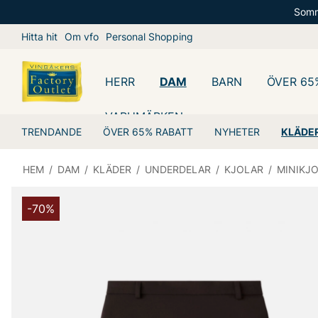
Somm
Hitta hit
Om vfo
Personal Shopping
HERR
DAM
BARN
ÖVER 65
VARUMÄRKEN
TRENDANDE
ÖVER 65% RABATT
NYHETER
KLÄDE
HEM
/
DAM
/
KLÄDER
/
UNDERDELAR
/
KJOLAR
/
MINIKJ
-70%