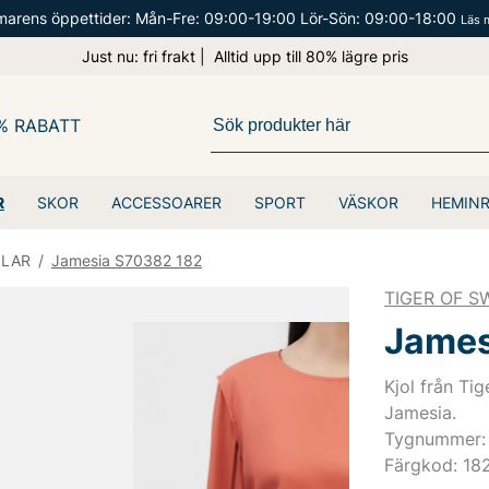
arens öppettider: Mån-Fre: 09:00-19:00 Lör-Sön: 09:00-18:00
Läs 
Just nu: fri frakt | Alltid upp till 80% lägre pris
% RABATT
R
SKOR
ACCESSOARER
SPORT
VÄSKOR
HEMIN
OLAR
/
Jamesia S70382 182
TIGER OF 
James
Kjol från Ti
Jamesia.
Tygnummer:
Färgkod: 18