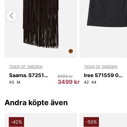
TIGER OF SWEDEN
TIGER OF SWEDEN
Saarna. S72515 182
Iree S71559 050
6999 kr
r
3499 kr
XS
M
42
44
Andra köpte även
-42%
-50%