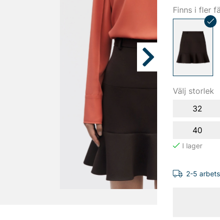
Finns i fler f
Välj storlek
32
40
2-5 arbet