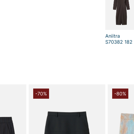
Aniitra
S70382 182
-70%
-80%