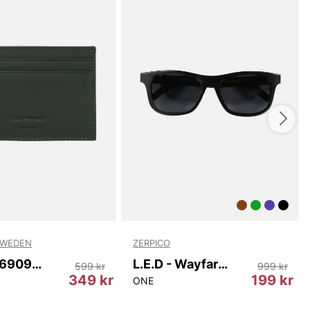
SWEDEN
ZERPICO
Wharf T69097 403
L.E.D - Wayfarer
599 kr
999 kr
349 kr
199 kr
ONE