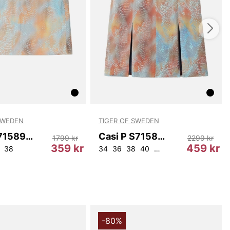
SWEDEN
TIGER OF SWEDEN
Iree P S71589 X31
Casi P S71589 X31
1799 kr
2299 kr
359 kr
459 kr
38
34
36
38
40
42
44
-80%