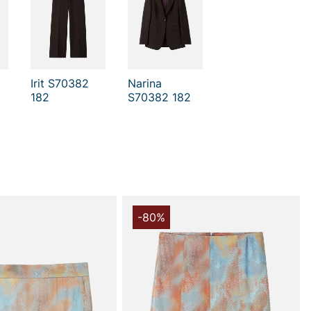
Irit S70382
Narina
182
S70382 182
-80%