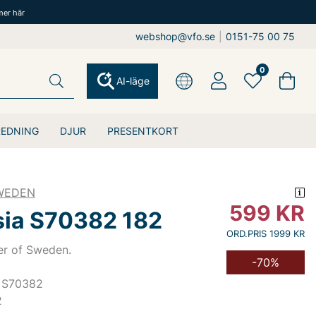
mer här
webshop@vfo.se
|
0151-75 00 75
0
AI-läge
REDNING
DJUR
PRESENTKORT
SWEDEN
599
KR
ia S70382 182
ORD.PRIS 1999 KR
ger of Sweden.
-70%
 S70382
2