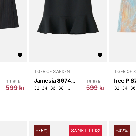
TIGER OF SWEDEN
TIGER OF 
Jamesia S67439
1999 kr
1999 kr
599 kr
599 kr
32
34
36
38
40
42
44
32
34
36
-75%
SÄNKT PRIS!
-42%