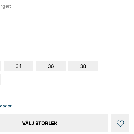
ärger:
34
36
38
sdagar
VÄLJ STORLEK