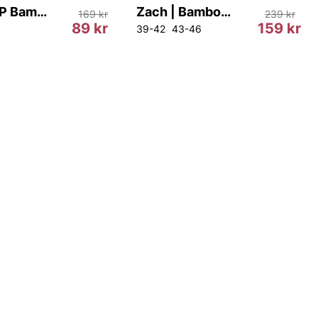
Socks 4P Bamboo.
Zach | Bamboo Ankle Sock 3-pack
169 kr
239 kr
89 kr
159 kr
39-42
43-46