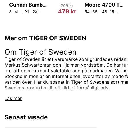
Gunnar Bamboo 5-pack
Moore 4700 Tux BL
799 kr
r
479 kr
S
M
L
XL
2XL
54
56
148
150
104
Mer om TIGER OF SWEDEN
Om Tiger of Sweden
Tiger of Sweden är ett varumärke som grundades redan 
Markus Schwartzman och Hjalmar Nordström. De har funnit
gör att de är otroligt väletablerade på marknaden. Varum
Stockholm men är en internationell leverantör av mode 
världen över. Har du spanat in Tiger of Swedens sortimen
Swedens produkter till ett riktigt förmånligt pris!
Tiger of Swedens sortiment
Läs mer
Designermärket Tiger of Sweden är minimalistiskt, tidlö
är oftast enfärgade och associerade med skandinaviskt 
Senast visade
designas i den Stockholmsbaserade studion men de sam
bästa leverantörerna i branschen som de utvecklar unik
tillsammans med. Välskräddat mode är helt enkelt Tiger