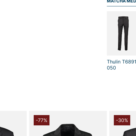
MATCHA ME
Vingåker.
Lä
Thulin T689
050
-77%
-30%