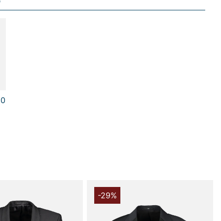
D
s mer på
www.vfo.se
10
-29%