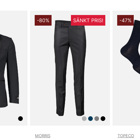
-80%
SÄNKT PRIS!
-47%
MORRIS
TOPECO