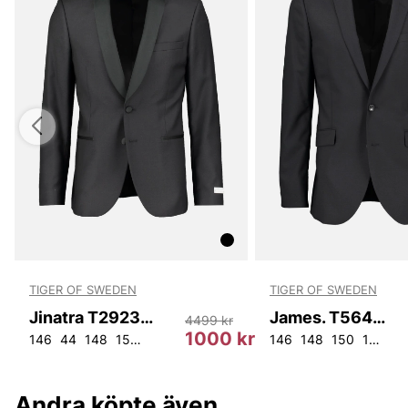
TIGER OF SWEDEN
TIGER OF SWEDEN
Jinatra T29233 050
James. T56431 050
4499 kr
kr
1000 kr
146
44
148
150
152
108
146
148
150
152
15
Andra köpte även