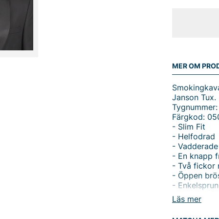
MER OM PRO
Smokingkava
Janson Tux.
Tygnummer:
Färgkod: 05
- Slim Fit
- Helfodrad
- Vadderade 
- En knapp f
- Två fickor
- Öppen brös
- Enkelspru
- Herrkavaj
Läs mer
Tack för att 