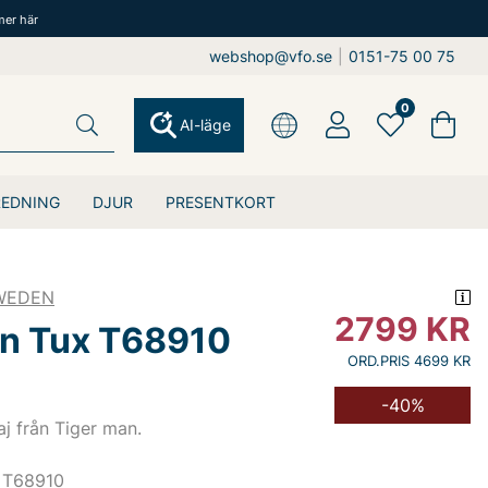
mer här
webshop@vfo.se
|
0151-75 00 75
0
AI-läge
REDNING
DJUR
PRESENTKORT
SWEDEN
2799
KR
n Tux T68910
ORD.PRIS 4699 KR
-40%
j från Tiger man.
 T68910