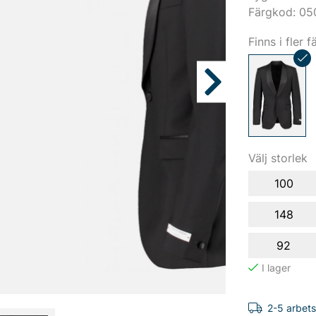
Färgkod: 05
Finns i fler f
Välj storlek
100
148
92
2-5 arbet