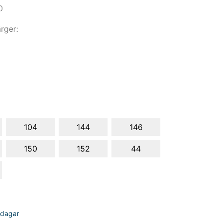
0
ärger:
104
144
146
150
152
44
sdagar