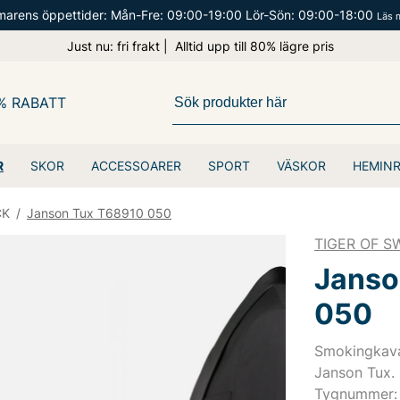
arens öppettider: Mån-Fre: 09:00-19:00 Lör-Sön: 09:00-18:00
Läs 
Just nu: fri frakt | Alltid upp till 80% lägre pris
% RABATT
R
SKOR
ACCESSOARER
SPORT
VÄSKOR
HEMIN
CK
/
Janson Tux T68910 050
TIGER OF 
Janso
050
Smokingkava
Janson Tux.
Tygnummer: