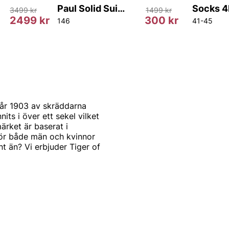
Paul Solid Suit Trouser
3499 kr
1499 kr
2499 kr
300 kr
108
146
41-45
år 1903 av skräddarna
s i över ett sekel vilket
ärket är baserat i
för både män och kvinnor
t än? Vi erbjuder Tiger of
st och modernt. Produkterna
mode. Alla produkter
arbetar också med de
a modekollektioner
 of Swedens signum.