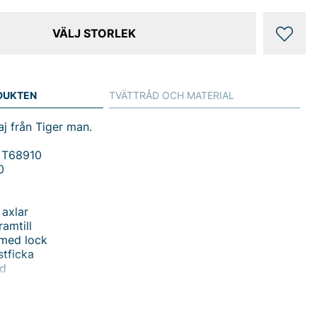
VÄLJ STORLEK
DUKTEN
TVÄTTRÅD OCH MATERIAL
j från Tiger man.
 T68910
0
axlar
ramtill
 med lock
tficka
nd
du handlar i vår webbshop. Besök oss även i vår butik i