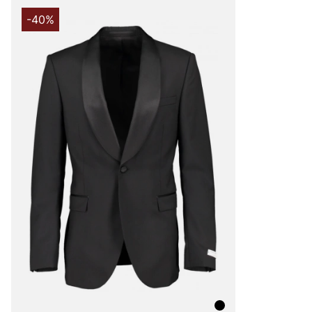
-40%
Under åren har produktutbudet breddats och speciellt u
hitta både Tiger of Sweden herrskjortor och Tiger of Sw
klassiska jackorna är också väldigt populära, speciellt T
herr och skinnjackor för herr.
Varumärket är också ett go-to-brand när man är ute efter
både för dam och herr. Med sin minimalistiska design, ex
perfekta passform kan du vara säker på att du får en k
kan använda i flera år framöver. En kostym behöver inte b
tillställning, Tiger of Swedens kostymer och kavajer kan d
vardags. Bär en kavaj till t.ex. jeans eller ett par avsla
känslan av att vara moderiktig även till vardags.
Tiger of Sweden jeans
Tiger of Swedens herrjeans och herrbyxor är väldigt popul
brett sortiment av jeans till ett riktigt bra pris, både sli
skinny. Med över 100 år av erfarenhet och kunskap kan 
där perfekta jeansen som du förmodligen eftersträvar. Je
materialet med en bekväm passform, för vad gillar man i
som både är snygga men också är otroligt sköna?
Tiger of Sweden väskor och acces