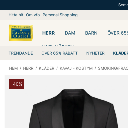
Somm
Hitta hit
Om vfo
Personal Shopping
HERR
DAM
BARN
ÖVER 65
VARUMÄRKEN
TRENDANDE
ÖVER 65% RABATT
NYHETER
KLÄDE
HEM
/
HERR
/
KLÄDER
/
KAVAJ - KOSTYM
/
SMOKING/FRA
-40%