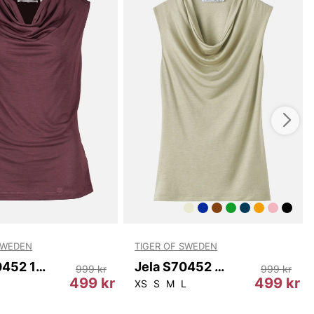
v 100% lyocell erbjuder denna t-shirt en mjuk och lätt
uden. Lyocell är ett miljövänligt och andningsbart
 också har en naturlig glans, vilket ger plagget en
 Den är lätt att sköta och behåller sin form och färg
a tvättar, vilket gör den hållbar och långvarig.
t är mer än bara ett basplagg - den är en investering i
d sin mångsidighet kan den lätt kombineras med jeans,
shorts för att skapa en rad olika outfits. Dess lätta och
la gör den perfekt för både varma sommar dagar och
er styling under kalla månader.
 att uppdatera din garderob med Jela S70452 T-Shirt.
kt balans mellan stil och komfort är detta plagg ett
för den moderna, fashionabla kvinnan. Beställ din idag
killnaden!
SWEDEN
TIGER OF SWEDEN
du handlar i vår webbshop. Besök oss även i vår butik i
Jela S70452 14A
Jela S70452 427
999 kr
999 kr
s mer på
www.vfo.se
499 kr
499 kr
XS
S
M
L