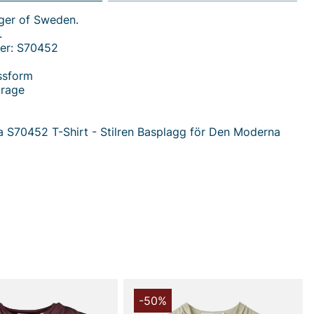
ger of Sweden.
.
er: S70452
ssform
krage
 S70452 T-Shirt - Stilren Basplagg för Den Moderna
standard för din vardagsgarderob med Jela S70452 T-
iger. Denna eleganta t-shirt för dam kombinerar stil och
et gör den till ett självklart val för både avslappnade
lädda tillfällen.
 har en normal passform som ger dig en behaglig känsla
Den draperade kragen ger en sofistikerad touch som
in stil utan att kompromissa med komforten. Oavsett om
å jobbet, en lunch med vänner eller en lugn söndag
r denna t-shirt att framhäva din personlighet.
-50%