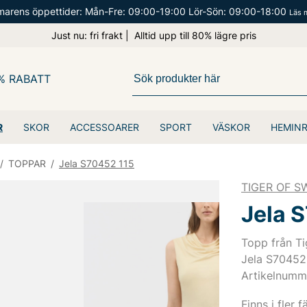
arens öppettider: Mån-Fre: 09:00-19:00 Lör-Sön: 09:00-18:00
Läs 
Just nu: fri frakt | Alltid upp till 80% lägre pris
% RABATT
R
SKOR
ACCESSOARER
SPORT
VÄSKOR
HEMIN
/
TOPPAR
/
Jela S70452 115
TIGER OF 
Jela 
Topp från Ti
Jela S70452
Artikelnumm
Finns i fler f