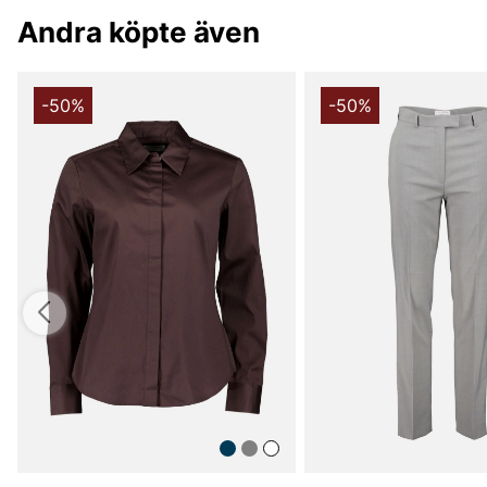
Andra köpte även
-50%
-50%