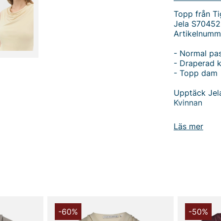
Topp från Ti
Jela S70452
Artikelnumm
- Normal pa
- Draperad 
- Topp dam
Upptäck Jela
Kvinnan
Sätt en ny 
Läs mer
Shirt från T
komfort, vilk
och mer uppk
Jela T-Shirt
hela dagen. 
framhäver d
du bär den p
hemma, komme
-60%
-50%