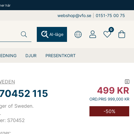
mer här
webshop@vfo.se
|
0151-75 00 75
0
AI-läge
REDNING
DJUR
PRESENTKORT
SWEDEN
499
KR
S70452 115
ORD.PRIS 999,000 KR
ger of Sweden.
-50%
.
er: S70452
ärger: