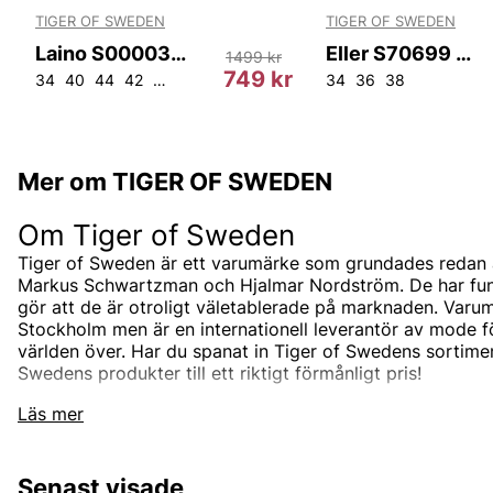
TIGER OF SWEDEN
TIGER OF SWEDEN
Laino S00003 03H
Eller S70699 05K
1499 kr
r
749 kr
34
40
44
42
36
32
38
46
34
36
38
Mer om TIGER OF SWEDEN
Om Tiger of Sweden
Tiger of Sweden är ett varumärke som grundades redan 
Markus Schwartzman och Hjalmar Nordström. De har funnit
gör att de är otroligt väletablerade på marknaden. Varum
Stockholm men är en internationell leverantör av mode 
världen över. Har du spanat in Tiger of Swedens sortimen
Swedens produkter till ett riktigt förmånligt pris!
Tiger of Swedens sortiment
Läs mer
Designermärket Tiger of Sweden är minimalistiskt, tidlö
är oftast enfärgade och associerade med skandinaviskt 
Senast visade
designas i den Stockholmsbaserade studion men de sam