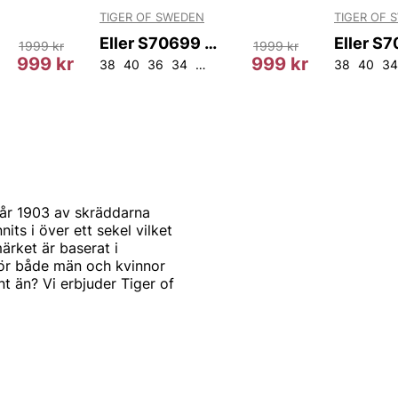
TIGER OF SWEDEN
TIGER OF 
Eller S70699 13J
1999 kr
1999 kr
999 kr
999 kr
38
40
36
34
42
44
38
40
34
år 1903 av skräddarna
s i över ett sekel vilket
ärket är baserat i
för både män och kvinnor
t än? Vi erbjuder Tiger of
st och modernt. Produkterna
mode. Alla produkter
arbetar också med de