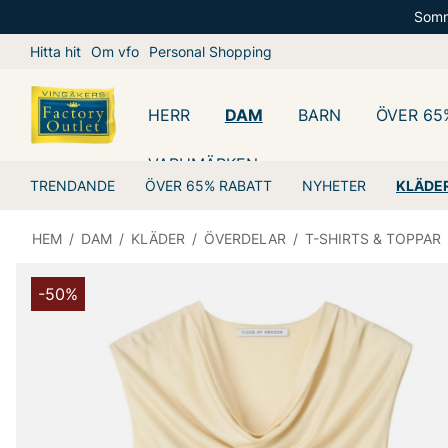
Somm
Hitta hit
Om vfo
Personal Shopping
HERR
DAM
BARN
ÖVER 65
VARUMÄRKEN
TRENDANDE
ÖVER 65% RABATT
NYHETER
KLÄDE
HEM
/
DAM
/
KLÄDER
/
ÖVERDELAR
/
T-SHIRTS & TOPPAR
-50%