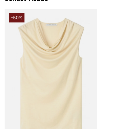
bästa leverantörerna i branschen som de utvecklar unik
tillsammans med. Välskräddat mode är helt enkelt Tiger
-50%
Under åren har produktutbudet breddats och speciellt u
hitta både Tiger of Sweden herrskjortor och Tiger of Sw
klassiska jackorna är också väldigt populära, speciellt T
herr och skinnjackor för herr.
Varumärket är också ett go-to-brand när man är ute efter
både för dam och herr. Med sin minimalistiska design, ex
perfekta passform kan du vara säker på att du får en k
kan använda i flera år framöver. En kostym behöver inte b
tillställning, Tiger of Swedens kostymer och kavajer kan d
vardags. Bär en kavaj till t.ex. jeans eller ett par avsla
känslan av att vara moderiktig även till vardags.
Tiger of Sweden jeans
Tiger of Swedens herrjeans och herrbyxor är väldigt popul
brett sortiment av jeans till ett riktigt bra pris, både sli
skinny. Med över 100 år av erfarenhet och kunskap kan 
där perfekta jeansen som du förmodligen eftersträvar. Je
materialet med en bekväm passform, för vad gillar man i
som både är snygga men också är otroligt sköna?