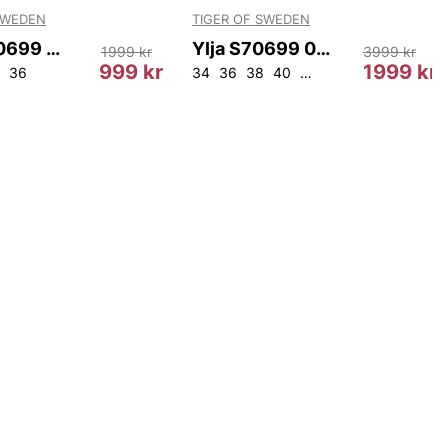
SWEDEN
TIGER OF SWEDEN
Eller S70699 4K5
Ylja S70699 050
1999 kr
3999 kr
999 kr
1999 kr
36
34
36
38
40
42