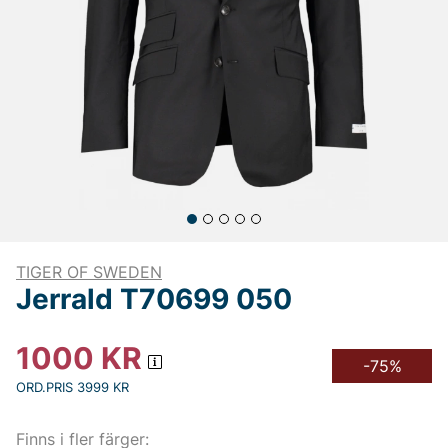
TIGER OF SWEDEN
Jerrald T70699 050
1000
KR
-75%
ORD.PRIS 3999 KR
Finns i fler färger: