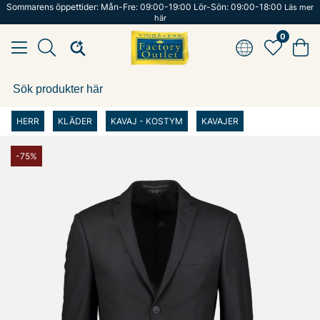
Sommarens öppettider: Mån-Fre: 09:00-19:00 Lör-Sön: 09:00-18:00
Läs mer
här
0
HERR
KLÄDER
KAVAJ - KOSTYM
KAVAJER
-75%