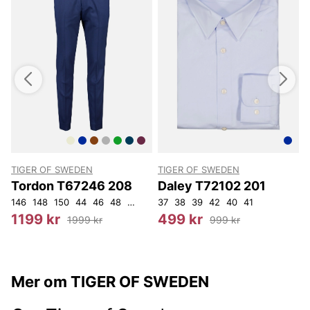
TIGER OF SWEDEN
TIGER OF SWEDEN
Tordon T67246 208
Daley T72102 201
146
148
150
44
46
48
54
56
37
38
39
42
40
41
O
1199 kr
499 kr
1999 kr
999 kr
Mer om TIGER OF SWEDEN