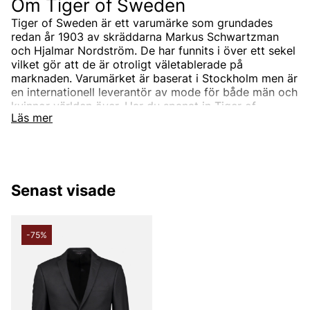
Om Tiger of Sweden
Tiger of Sweden är ett varumärke som grundades
redan år 1903 av skräddarna Markus Schwartzman
och Hjalmar Nordström. De har funnits i över ett sekel
vilket gör att de är otroligt väletablerade på
marknaden. Varumärket är baserat i Stockholm men är
en internationell leverantör av mode för både män och
kvinnor världen över. Har du spanat in Tiger of
Läs mer
Swedens sortiment än? Vi erbjuder Tiger of Swedens
produkter till ett riktigt förmånligt pris!
Tiger of Swedens sortiment
Designermärket Tiger of Sweden är minimalistiskt,
Senast visade
tidlöst och modernt. Produkterna är oftast enfärgade
och associerade med skandinaviskt mode. Alla
produkter designas i den Stockholmsbaserade studion
men de samarbetar också med de bästa
-75%
leverantörerna i branschen som de utvecklar unika
modekollektioner tillsammans med. Välskräddat mode
är helt enkelt Tiger of Swedens signum.
Under åren har produktutbudet breddats och speciellt
utbudet för män. Idag kan du hitta både Tiger of