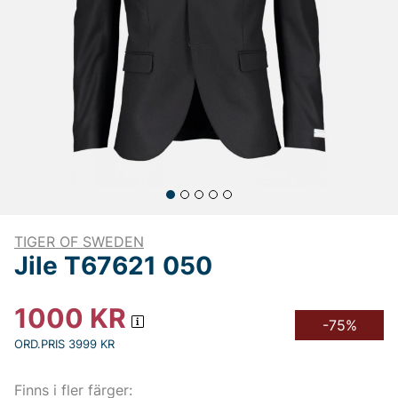
TIGER OF SWEDEN
Jile T67621 050
1000
KR
-75%
ORD.PRIS 3999 KR
Finns i fler färger: