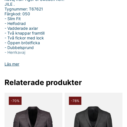
JILE .
Tygnummer: T67621
Färgkod: 050
- Slim Fit
- Helfodrad
- Vadderade axlar
- Två knappar framtill
- Två fickor med lock
- Öppen bröstficka
- Dubbelsprund
- Herrkavaj
Tack för att du handlar i vår webbshop. Besök oss även i vår
Läs mer
butik i Vingåker.
Läs mer på
www.vfo.se
Relaterade produkter
-70%
-78%