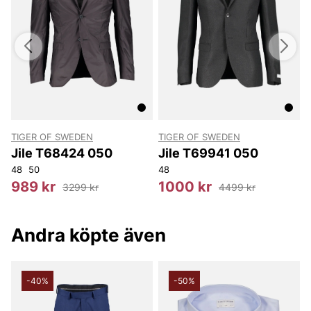
TIGER OF SWEDEN
TIGER OF SWEDEN
T
8
Jile T68424 050
Jile T69941 050
48
50
48
4
989 kr
1000 kr
3299 kr
4499 kr
Andra köpte även
-40%
-50%