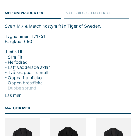
MER OM PRODUKTEN
TVÄTTRÅD OCH MATERIAL
Svart Mix & Match Kostym från Tiger of Sweden.
Tygnummer: T71751
Färgkod: 050
Justin Hl.
- Slim Fit
- Helfodrad
- Lätt vadderade axlar
- Två knappar framtill
- Öppna framfickor
- Öppen bröstficka
- Dubbelsprund
- Kavaj herr
Läs mer
Tenuta
MATCHA MED
- Normal midja
- Smala ben
- Öppna sidofickor
- Två passpoalfickor baktill
- Zipgylf och hake
- Kostymbyxa herr