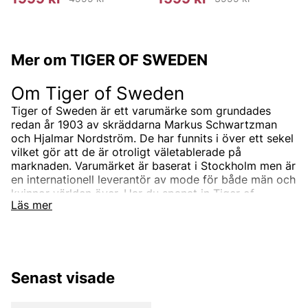
Mer om TIGER OF SWEDEN
Om Tiger of Sweden
Tiger of Sweden är ett varumärke som grundades
redan år 1903 av skräddarna Markus Schwartzman
och Hjalmar Nordström. De har funnits i över ett sekel
vilket gör att de är otroligt väletablerade på
marknaden. Varumärket är baserat i Stockholm men är
en internationell leverantör av mode för både män och
kvinnor världen över. Har du spanat in Tiger of
Läs mer
Swedens sortiment än? Vi erbjuder Tiger of Swedens
produkter till ett riktigt förmånligt pris!
Tiger of Swedens sortiment
Designermärket Tiger of Sweden är minimalistiskt,
Senast visade
tidlöst och modernt. Produkterna är oftast enfärgade
och associerade med skandinaviskt mode. Alla
produkter designas i den Stockholmsbaserade studion