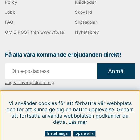
Policy
Klädkoder
också större handväskor där du får plats med mer
saker. Du hittar såklart också datorväskor och
Jobb
Skovård
portföljer, allt som du kan tänkas behöva!
FAQ
Slipsskolan
Handla Tiger of Sweden produkter med upp till 70%
OM E-POST från www.vfo.se
Nyhetsbrev
lägre pris än i ordinarie handel! Här hittar du produkter
för alla smaker.
Få alla våra kommande erbjudanden direkt!
Happy shopping önskar vi på Vingåkers Factory
Outlet AB!
Anmäl
Andra populära varumärken:
Jag vill avregistrera mig
Vi finns i:
Danmark
|
Finland
|
Sverige
LEE
Vi använder cookies för att förbättra vår webbplats
NN07
Följ oss på våra sociala medier
och för att kunna ge dig en bättre upplevelse. Genom
Björn Borg
att fortsätta använda webbplatsen godkänner du
Replay
detta.
Läs mer
Oscar Jacobson
Inställningar
Spara alla