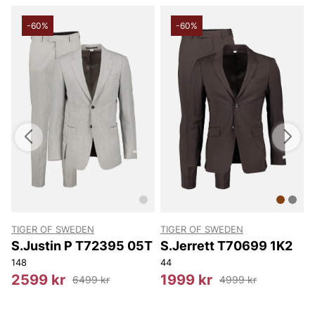
-60%
-60%
TIGER OF SWEDEN
TIGER OF SWEDEN
T
S.Justin P T72395 05T
S.Jerrett T70699 1K2
148
44
4
2599 kr
1999 kr
6499 kr
4999 kr