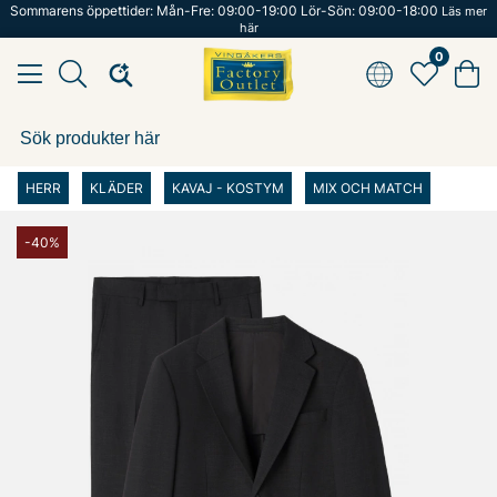
Sommarens öppettider: Mån-Fre: 09:00-19:00 Lör-Sön: 09:00-18:00
Läs mer
här
0
HERR
KLÄDER
KAVAJ - KOSTYM
MIX OCH MATCH
-40%