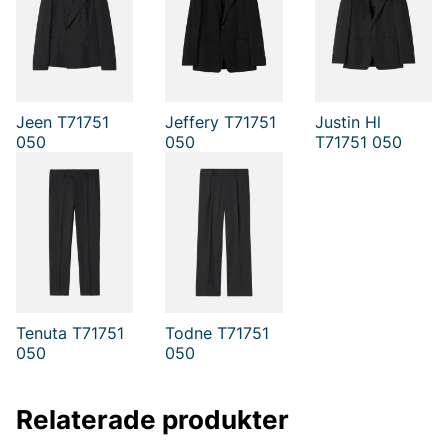
Tack för att du handlar i vår webbshop. Besök oss även i vår
butik i Vingåker.
Läs mer på
www.vfo.se
Jeen T71751
Jeffery T71751
Justin Hl
050
050
T71751 050
Tenuta T71751
Todne T71751
050
050
Relaterade produkter