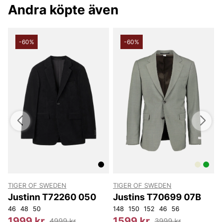
Andra köpte även
-60%
-60%
TIGER OF SWEDEN
TIGER OF SWEDEN
T
Justinn T72260 050
Justins T70699 07B
46
48
50
148
150
152
46
56
1
1999 kr
1599 kr
4999 kr
3999 kr