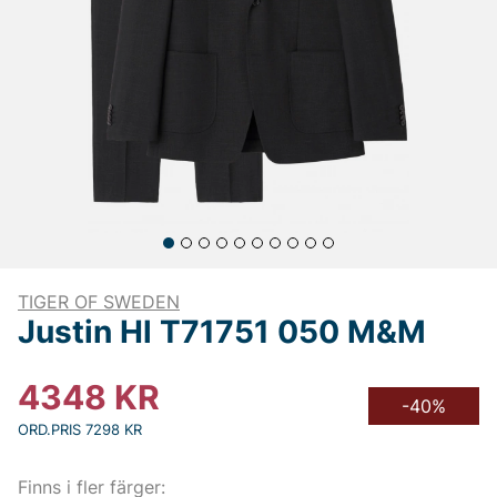
TIGER OF SWEDEN
Justin Hl T71751 050 M&M
4348
KR
-40%
ORD.PRIS 7298 KR
Finns i fler färger: