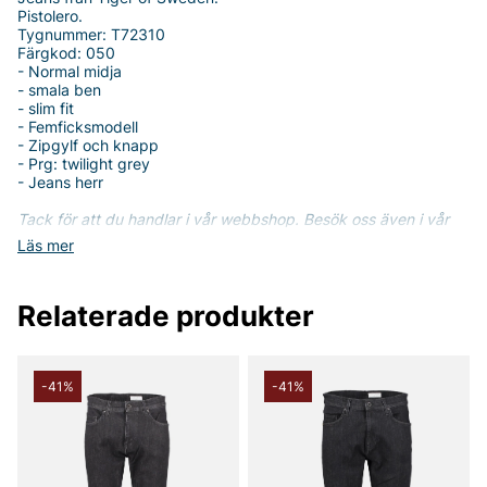
Pistolero.
Tygnummer: T72310
Färgkod: 050
- Normal midja
- smala ben
- slim fit
- Femficksmodell
- Zipgylf och knapp
- Prg: twilight grey
- Jeans herr
Tack för att du handlar i vår webbshop. Besök oss även i vår
butik i Vingåker.
Läs mer på
www.vfo.se
Läs mer
Relaterade produkter
-41%
-41%