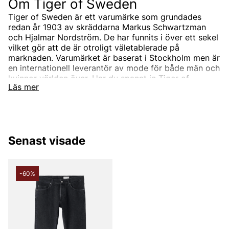
Om Tiger of Sweden
Tiger of Sweden är ett varumärke som grundades
redan år 1903 av skräddarna Markus Schwartzman
och Hjalmar Nordström. De har funnits i över ett sekel
vilket gör att de är otroligt väletablerade på
marknaden. Varumärket är baserat i Stockholm men är
en internationell leverantör av mode för både män och
kvinnor världen över. Har du spanat in Tiger of
Läs mer
Swedens sortiment än? Vi erbjuder Tiger of Swedens
produkter till ett riktigt förmånligt pris!
Tiger of Swedens sortiment
Designermärket Tiger of Sweden är minimalistiskt,
Senast visade
tidlöst och modernt. Produkterna är oftast enfärgade
och associerade med skandinaviskt mode. Alla
produkter designas i den Stockholmsbaserade studion
men de samarbetar också med de bästa
-60%
leverantörerna i branschen som de utvecklar unika
modekollektioner tillsammans med. Välskräddat mode
är helt enkelt Tiger of Swedens signum.
Under åren har produktutbudet breddats och speciellt
utbudet för män. Idag kan du hitta både Tiger of