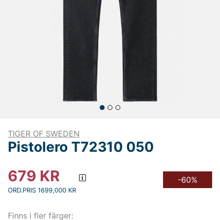
TIGER OF SWEDEN
Pistolero T72310 050
679
KR
-60%
ORD.PRIS 1699,000 KR
Finns i fler färger: