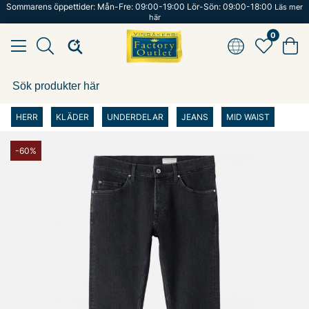
Sommarens öppettider: Mån-Fre: 09:00-19:00 Lör-Sön: 09:00-18:00
Läs mer
här
0
HERR
KLÄDER
UNDERDELAR
JEANS
MID WAIST
-60%