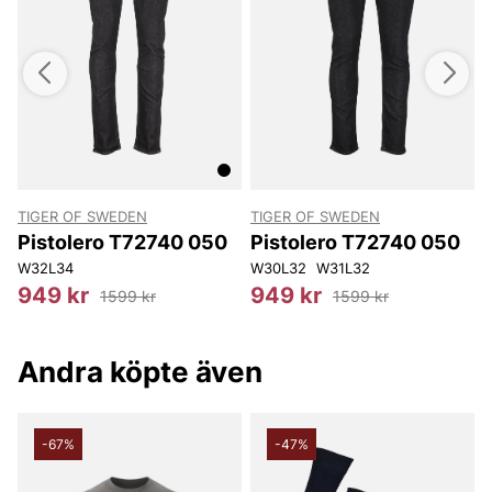
TIGER OF SWEDEN
TIGER OF SWEDEN
T
Pistolero T72740 050
Pistolero T72740 050
W32L34
W30L32
W31L32
949 kr
949 kr
1599 kr
1599 kr
Andra köpte även
-67%
-47%