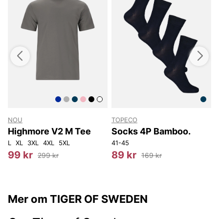
NOU
TOPECO
Highmore V2 M Tee
Socks 4P Bamboo.
L
XL
3XL
4XL
5XL
41-45
O
99 kr
89 kr
299 kr
169 kr
Mer om TIGER OF SWEDEN