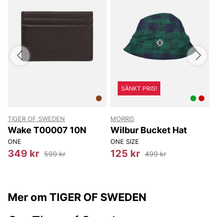
SÄNKT PRIS!
TIGER OF SWEDEN
MORRIS
T
Wake T00007 10N
Wilbur Bucket Hat
ONE
ONE SIZE
8
349 kr
125 kr
599 kr
499 kr
Mer om TIGER OF SWEDEN