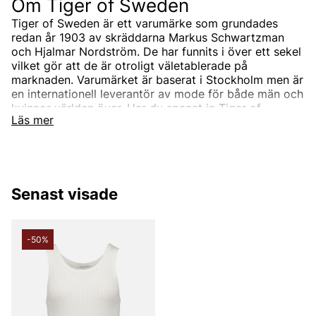
Om Tiger of Sweden
Tiger of Sweden är ett varumärke som grundades
redan år 1903 av skräddarna Markus Schwartzman
och Hjalmar Nordström. De har funnits i över ett sekel
vilket gör att de är otroligt väletablerade på
marknaden. Varumärket är baserat i Stockholm men är
en internationell leverantör av mode för både män och
kvinnor världen över. Har du spanat in Tiger of
Läs mer
Swedens sortiment än? Vi erbjuder Tiger of Swedens
produkter till ett riktigt förmånligt pris!
Tiger of Swedens sortiment
Designermärket Tiger of Sweden är minimalistiskt,
Senast visade
tidlöst och modernt. Produkterna är oftast enfärgade
och associerade med skandinaviskt mode. Alla
produkter designas i den Stockholmsbaserade studion
men de samarbetar också med de bästa
-50%
leverantörerna i branschen som de utvecklar unika
modekollektioner tillsammans med. Välskräddat mode
är helt enkelt Tiger of Swedens signum.
Under åren har produktutbudet breddats och speciellt
utbudet för män. Idag kan du hitta både Tiger of