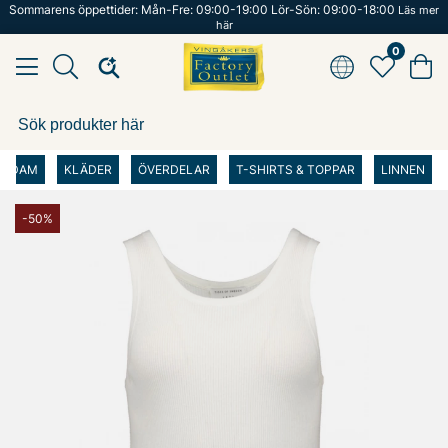
Sommarens öppettider: Mån-Fre: 09:00-19:00 Lör-Sön: 09:00-18:00
Läs mer
här
0
DAM
KLÄDER
ÖVERDELAR
T-SHIRTS & TOPPAR
LINNEN
-50%