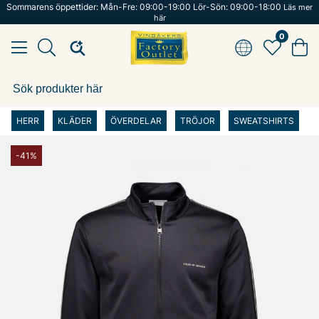
Sommarens öppettider: Mån-Fre: 09:00-19:00 Lör-Sön: 09:00-18:00
Läs mer
här
0
HERR
KLÄDER
ÖVERDELAR
TRÖJOR
SWEATSHIRTS
-41%