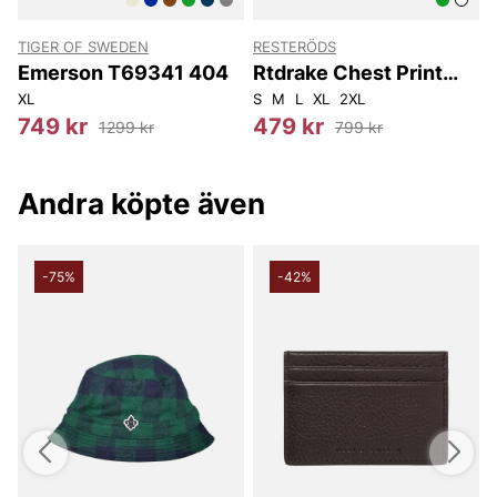
TIGER OF SWEDEN
RESTERÖDS
Emerson T69341 404
Rtdrake Chest Print
Crew
XL
S
M
L
XL
2XL
S
749 kr
479 kr
1299 kr
799 kr
Andra köpte även
-75%
-42%