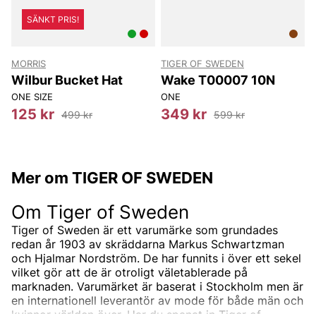
SÄNKT PRIS!
MORRIS
TIGER OF SWEDEN
T
Wilbur Bucket Hat
Wake T00007 10N
ONE SIZE
ONE
8
125 kr
349 kr
499 kr
599 kr
Mer om TIGER OF SWEDEN
Om Tiger of Sweden
Tiger of Sweden är ett varumärke som grundades
redan år 1903 av skräddarna Markus Schwartzman
och Hjalmar Nordström. De har funnits i över ett sekel
vilket gör att de är otroligt väletablerade på
marknaden. Varumärket är baserat i Stockholm men är
en internationell leverantör av mode för både män och
kvinnor världen över. Har du spanat in Tiger of