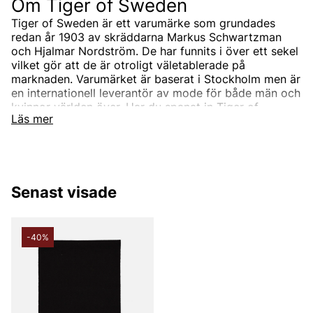
Om Tiger of Sweden
Tiger of Sweden är ett varumärke som grundades
redan år 1903 av skräddarna Markus Schwartzman
och Hjalmar Nordström. De har funnits i över ett sekel
vilket gör att de är otroligt väletablerade på
marknaden. Varumärket är baserat i Stockholm men är
en internationell leverantör av mode för både män och
kvinnor världen över. Har du spanat in Tiger of
Läs mer
Swedens sortiment än? Vi erbjuder Tiger of Swedens
produkter till ett riktigt förmånligt pris!
Tiger of Swedens sortiment
Designermärket Tiger of Sweden är minimalistiskt,
Senast visade
tidlöst och modernt. Produkterna är oftast enfärgade
och associerade med skandinaviskt mode. Alla
produkter designas i den Stockholmsbaserade studion
men de samarbetar också med de bästa
-40%
leverantörerna i branschen som de utvecklar unika
modekollektioner tillsammans med. Välskräddat mode
är helt enkelt Tiger of Swedens signum.
Under åren har produktutbudet breddats och speciellt
utbudet för män. Idag kan du hitta både Tiger of