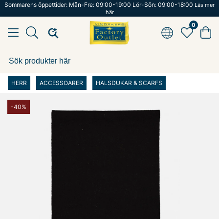
Sommarens öppettider: Mån-Fre: 09:00-19:00 Lör-Sön: 09:00-18:00
Läs mer
här
0
HERR
ACCESSOARER
HALSDUKAR & SCARFS
-40%