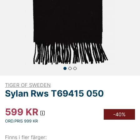
TIGER OF SWEDEN
Sylan Rws T69415 050
599
KR
-40%
ORD.PRIS 999 KR
Finns i fler färger: