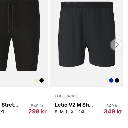
 passar vår- och sommarperioden. Den är lätt att styla
skjorta eller en bekväm T-shirt och ett par loafers eller
erfekt när du vill klä dig smart utan att tumma på
e din sommargarderob ett uppdaterat, tidlöst alternativ
rrshorts från Tiger Man.
du handlar i vår webbshop. Besök oss även i vår butik i
s mer på
www.vfo.se
ENDURANCE
Lucan M Stretch Shorts
Letic V2 M Shorts
549 kr
549 kr
299 kr
349 kr
2XL
S
M
L
XL
2XL
3XL