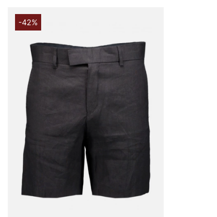
tillsammans med. Välskräddat mode är helt enkelt Tiger
-42%
Under åren har produktutbudet breddats och speciellt u
hitta både Tiger of Sweden herrskjortor och Tiger of Sw
klassiska jackorna är också väldigt populära, speciellt T
herr och skinnjackor för herr.
Varumärket är också ett go-to-brand när man är ute efter
både för dam och herr. Med sin minimalistiska design, ex
perfekta passform kan du vara säker på att du får en k
kan använda i flera år framöver. En kostym behöver inte b
tillställning, Tiger of Swedens kostymer och kavajer kan d
vardags. Bär en kavaj till t.ex. jeans eller ett par avsla
känslan av att vara moderiktig även till vardags.
Tiger of Sweden jeans
Tiger of Swedens herrjeans och herrbyxor är väldigt popul
brett sortiment av jeans till ett riktigt bra pris, både sli
skinny. Med över 100 år av erfarenhet och kunskap kan 
där perfekta jeansen som du förmodligen eftersträvar. Je
materialet med en bekväm passform, för vad gillar man i
som både är snygga men också är otroligt sköna?