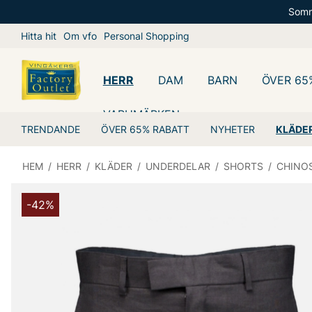
Somm
Hitta hit
Om vfo
Personal Shopping
HERR
DAM
BARN
ÖVER 65
VARUMÄRKEN
TRENDANDE
ÖVER 65% RABATT
NYHETER
KLÄDE
HEM
/
HERR
/
KLÄDER
/
UNDERDELAR
/
SHORTS
/
CHINO
-42%