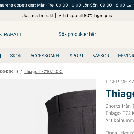
arens öppettider: Mån-Fre: 09:00-19:00 Lör-Sön: 09:00-18:00
Läs 
Just nu: fri frakt | Alltid upp till 80% lägre pris
% RABATT
R
SKOR
ACCESSOARER
SPORT
VÄSKOR
HEMIN
SSHORTS
/
Thiago T72167 050
TIGER OF 
Thiag
Shorts från 
Thiago T721
Artikelnumm
Finns i fler f