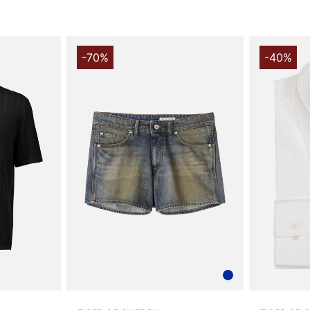
-70%
-40%