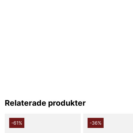
Relaterade produkter
-61%
-36%