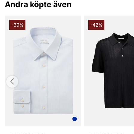
Andra köpte även
-39%
-42%