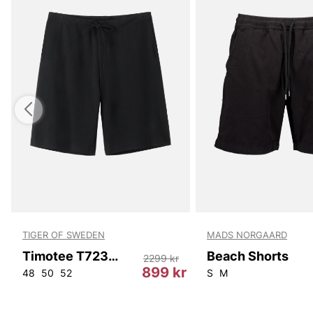
TIGER OF SWEDEN
MADS NORGAARD
Timotee T72388 050
Beach Shorts
2299 kr
899 kr
48
50
52
S
M