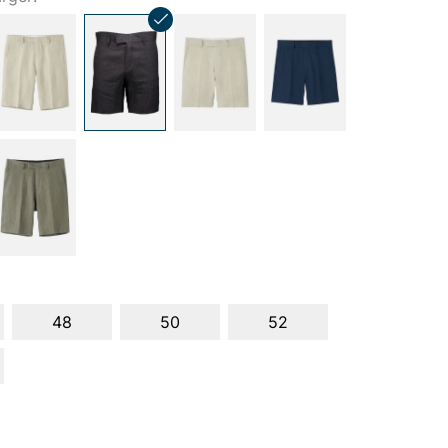
48
50
52