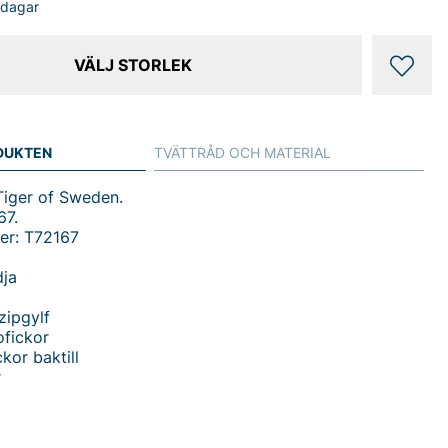
sdagar
VÄLJ STORLEK
DUKTEN
TVÄTTRÅD OCH MATERIAL
Tiger of Sweden.
67.
er: T72167
dja
zipgylf
ofickor
kor baktill
r
go T72167 shorts från Tiger Man - en stilren och
yxa för herrar som vill ha en luftig sommarlook utan att