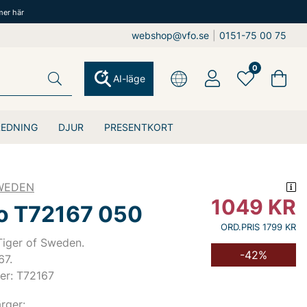
mer här
webshop@vfo.se
|
0151-75 00 75
0
AI-läge
REDNING
DJUR
PRESENTKORT
SWEDEN
1049
KR
o T72167 050
ORD.PRIS 1799 KR
Tiger of Sweden.
-42%
67.
er: T72167
ärger: