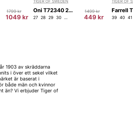
TIGER OF SWEDEN
TIGER OF 
Oni T72340 21F
1799 kr
1499 kr
1049 kr
449 kr
27
28
29
30
33
39
40
41
år 1903 av skräddarna
s i över ett sekel vilket
ärket är baserat i
för både män och kvinnor
t än? Vi erbjuder Tiger of
st och modernt. Produkterna
mode. Alla produkter
arbetar också med de
a modekollektioner