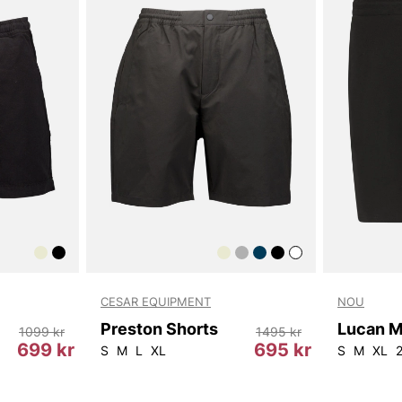
material som
med en linne
sneakers - p
komforten. G
med dessa he
Tack för att 
Vingåker.
Lä
CESAR EQUIPMENT
NOU
Preston Shorts
1099 kr
1495 kr
699 kr
695 kr
S
M
L
XL
S
M
XL