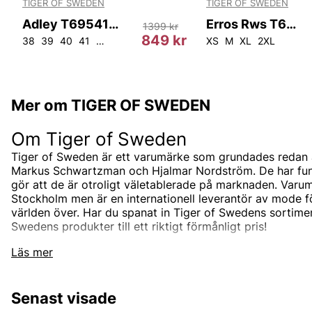
TIGER OF SWEDEN
TIGER OF SWEDEN
Adley T69541 200
Erros Rws T68915 050
1399 kr
r
849 kr
38
39
40
41
43
XS
M
XL
2XL
Mer om TIGER OF SWEDEN
Om Tiger of Sweden
Tiger of Sweden är ett varumärke som grundades redan 
Markus Schwartzman och Hjalmar Nordström. De har funnit
gör att de är otroligt väletablerade på marknaden. Varum
Stockholm men är en internationell leverantör av mode 
världen över. Har du spanat in Tiger of Swedens sortimen
Swedens produkter till ett riktigt förmånligt pris!
Tiger of Swedens sortiment
Läs mer
Designermärket Tiger of Sweden är minimalistiskt, tidlö
är oftast enfärgade och associerade med skandinaviskt 
Senast visade
designas i den Stockholmsbaserade studion men de sam
bästa leverantörerna i branschen som de utvecklar unik