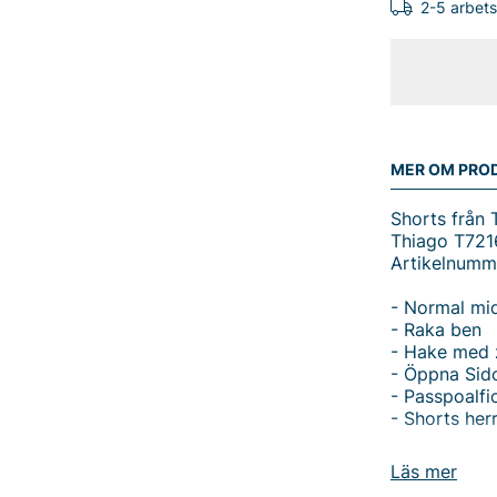
2-5 arbet
MER OM PRO
Shorts från 
Thiago T721
Artikelnumm
- Normal mi
- Raka ben
- Hake med 
- Öppna Sid
- Passpoalfic
- Shorts her
Upptäck Thia
Läs mer
bekväm kortb