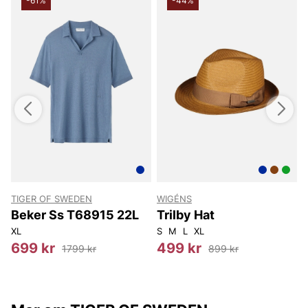
-61%
-44%
TIGER OF SWEDEN
WIGÉNS
Beker Ss T68915 22L
Trilby Hat
XL
S
M
L
XL
S
699 kr
499 kr
1799 kr
899 kr