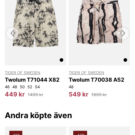
TIGER OF SWEDEN
TIGER OF SWEDEN
T
Twolum T71044 X82
Twolum T70038 A52
54
46
56
48
104
50
52
54
48
1
449 kr
549 kr
1499 kr
1899 kr
Andra köpte även