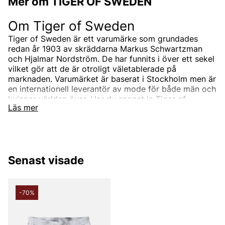
Mer om TIGER OF SWEDEN
Om Tiger of Sweden
Tiger of Sweden är ett varumärke som grundades
redan år 1903 av skräddarna Markus Schwartzman
och Hjalmar Nordström. De har funnits i över ett sekel
vilket gör att de är otroligt väletablerade på
marknaden. Varumärket är baserat i Stockholm men är
en internationell leverantör av mode för både män och
kvinnor världen över. Har du spanat in Tiger of
Läs mer
Swedens sortiment än? Vi erbjuder Tiger of Swedens
produkter till ett riktigt förmånligt pris!
Tiger of Swedens sortiment
Designermärket Tiger of Sweden är minimalistiskt,
Senast visade
tidlöst och modernt. Produkterna är oftast enfärgade
och associerade med skandinaviskt mode. Alla
produkter designas i den Stockholmsbaserade studion
men de samarbetar också med de bästa
-70%
leverantörerna i branschen som de utvecklar unika
modekollektioner tillsammans med. Välskräddat mode
är helt enkelt Tiger of Swedens signum.