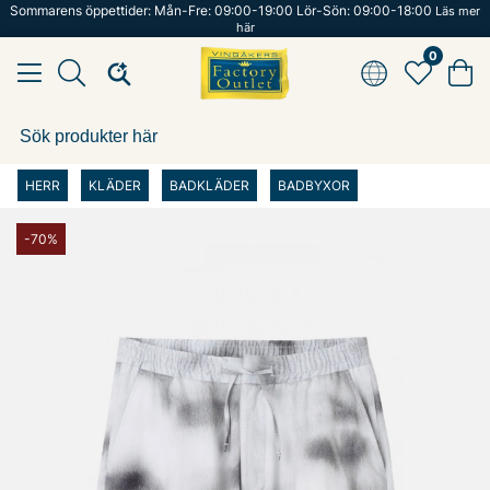
Sommarens öppettider: Mån-Fre: 09:00-19:00 Lör-Sön: 09:00-18:00
Läs mer
här
0
HERR
KLÄDER
BADKLÄDER
BADBYXOR
-70%