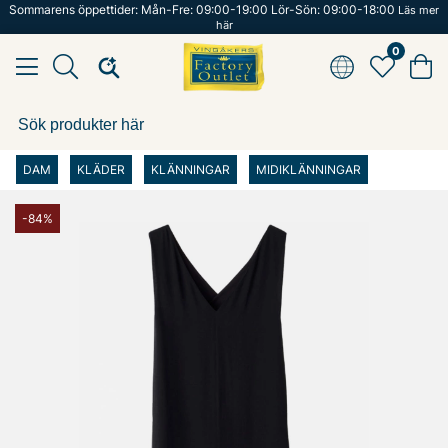
Sommarens öppettider: Mån-Fre: 09:00-19:00 Lör-Sön: 09:00-18:00
Läs mer
här
0
DAM
KLÄDER
KLÄNNINGAR
MIDIKLÄNNINGAR
-84%