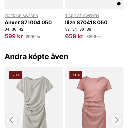
TIGER OF SWEDEN
TIGER OF SWEDEN
T
Anver S71004 050
Ilize S70418 050
34
36
42
32
34
36
38
3
599 kr
659 kr
2999 kr
3299 kr
Andra köpte även
-70%
-50%