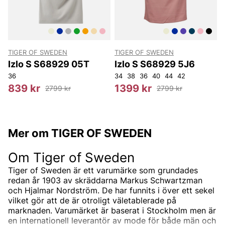
TIGER OF SWEDEN
TIGER OF SWEDEN
E
Izlo S S68929 05T
Izlo S S68929 5J6
36
34
38
36
40
44
42
O
839 kr
1399 kr
2799 kr
2799 kr
Mer om TIGER OF SWEDEN
Om Tiger of Sweden
Tiger of Sweden är ett varumärke som grundades
redan år 1903 av skräddarna Markus Schwartzman
och Hjalmar Nordström. De har funnits i över ett sekel
vilket gör att de är otroligt väletablerade på
marknaden. Varumärket är baserat i Stockholm men är
en internationell leverantör av mode för både män och