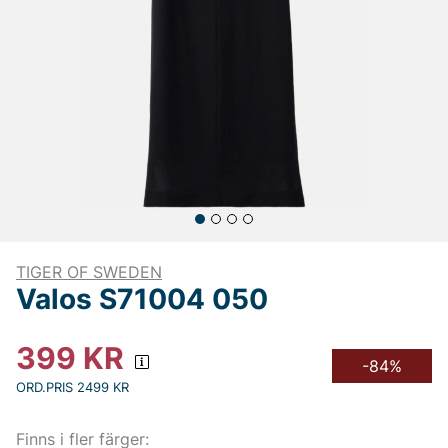
TIGER OF SWEDEN
Valos S71004 050
399
KR
-84%
ORD.PRIS 2499 KR
Finns i fler färger: