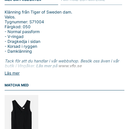
Klänning från Tiger of Sweden dam.
Valos.
Tygnummer: S71004
Färgkod: 050
- Normal passform
- V-ringad
- Dragkedja i sidan
- Korsad i ryggen
- Damklänning
Tack för att du handlar i vår webbshop. Besök oss även i vår
butik i Vingåker.
Läs mer på
www.vfo.se
Läs mer
MATCHA MED