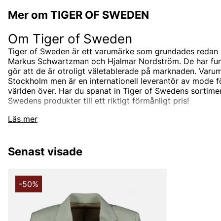
Mer om TIGER OF SWEDEN
Om Tiger of Sweden
Tiger of Sweden är ett varumärke som grundades redan 
Markus Schwartzman och Hjalmar Nordström. De har funnit
gör att de är otroligt väletablerade på marknaden. Varum
Stockholm men är en internationell leverantör av mode 
världen över. Har du spanat in Tiger of Swedens sortimen
Swedens produkter till ett riktigt förmånligt pris!
Tiger of Swedens sortiment
Läs mer
Designermärket Tiger of Sweden är minimalistiskt, tidlö
är oftast enfärgade och associerade med skandinaviskt 
Senast visade
designas i den Stockholmsbaserade studion men de sam
bästa leverantörerna i branschen som de utvecklar unik
tillsammans med. Välskräddat mode är helt enkelt Tiger
-50%
Under åren har produktutbudet breddats och speciellt u
hitta både Tiger of Sweden herrskjortor och Tiger of Sw
klassiska jackorna är också väldigt populära, speciellt T
herr och skinnjackor för herr.