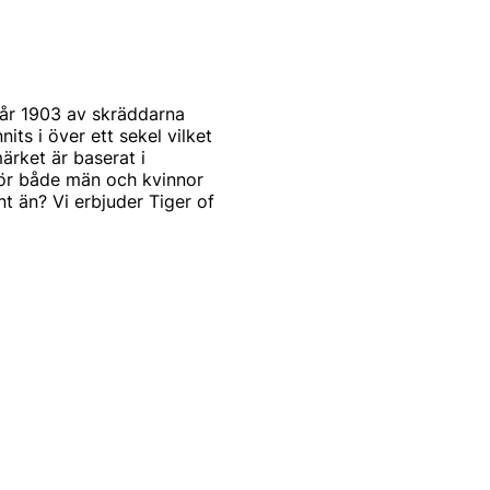
år 1903 av skräddarna
s i över ett sekel vilket
ärket är baserat i
för både män och kvinnor
t än? Vi erbjuder Tiger of
st och modernt. Produkterna
mode. Alla produkter
arbetar också med de
a modekollektioner
 of Swedens signum.
tbudet för män. Idag kan du
eden herrtröjor. De
iger of Swedens rockar för