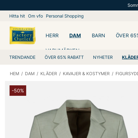
Somm
Hitta hit
Om vfo
Personal Shopping
HERR
DAM
BARN
ÖVER 65
VARUMÄRKEN
TRENDANDE
ÖVER 65% RABATT
NYHETER
KLÄDE
HEM
/
DAM
/
KLÄDER
/
KAVAJER & KOSTYMER
/
FIGURSYD
-50%