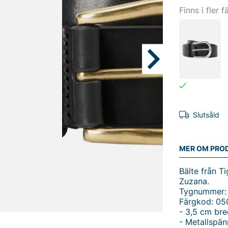
Finns i fler f
Slutsåld
MER OM PRO
Bälte från T
Zuzana.
Tygnummer:
Färgkod: 05
- 3,5 cm bre
- Metallspän