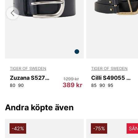
TIGER OF SWEDEN
TIGER OF SWEDEN
Zuzana S52795 6C1
Cilli S49055 050
1299 kr
r
389 kr
80
90
85
90
95
Andra köpte även
-42%
-75%
SÄN