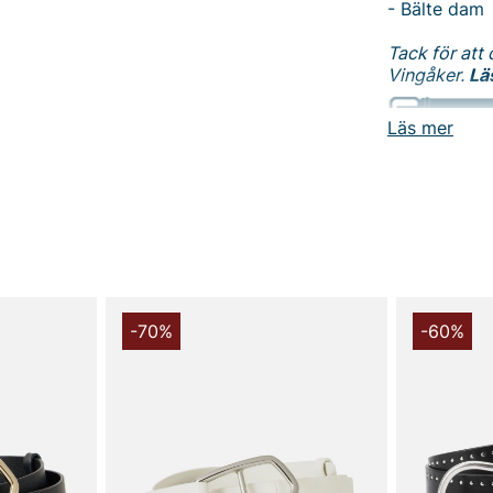
- Bälte dam
Tack för att 
Vingåker.
Lä
Läs mer
-70%
-60%