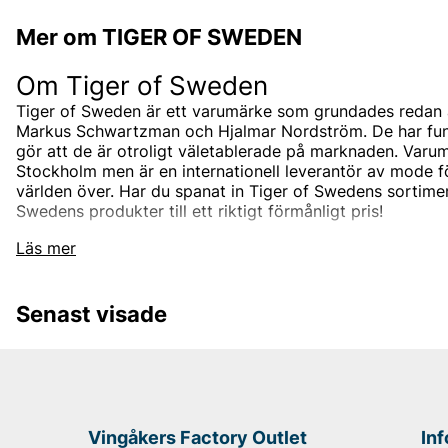
Mer om TIGER OF SWEDEN
Om Tiger of Sweden
Tiger of Sweden är ett varumärke som grundades redan 
Markus Schwartzman och Hjalmar Nordström. De har funnit
gör att de är otroligt väletablerade på marknaden. Varum
Stockholm men är en internationell leverantör av mode 
världen över. Har du spanat in Tiger of Swedens sortimen
Swedens produkter till ett riktigt förmånligt pris!
Tiger of Swedens sortiment
Läs mer
Designermärket Tiger of Sweden är minimalistiskt, tidlö
är oftast enfärgade och associerade med skandinaviskt 
Senast visade
designas i den Stockholmsbaserade studion men de sam
bästa leverantörerna i branschen som de utvecklar unik
tillsammans med. Välskräddat mode är helt enkelt Tiger
Under åren har produktutbudet breddats och speciellt u
hitta både Tiger of Sweden herrskjortor och Tiger of Sw
klassiska jackorna är också väldigt populära, speciellt T
Vingåkers Factory Outlet
In
herr och skinnjackor för herr.