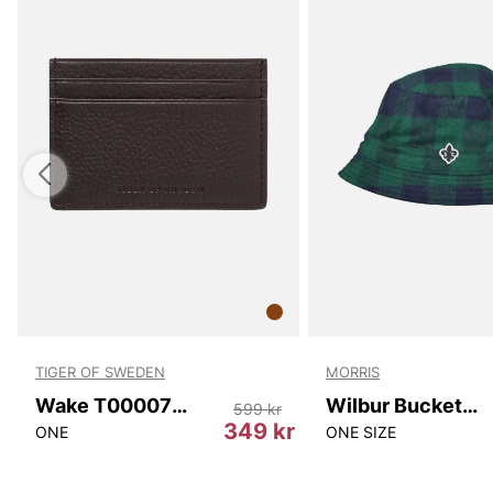
TIGER OF SWEDEN
MORRIS
Wake T00007 10N
Wilbur Bucket Hat
599 kr
349 kr
ONE
ONE SIZE