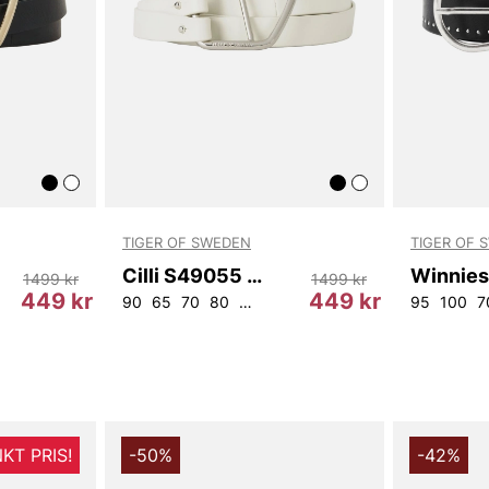
TIGER OF SWEDEN
TIGER OF 
Cilli S49055 03T
1499 kr
1499 kr
449 kr
449 kr
90
65
70
80
85
95
100
7
KT PRIS!
-50%
-42%