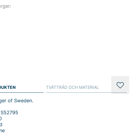
ärger:
DUKTEN
TVÄTTRÅD OCH MATERIAL
iger of Sweden.
 S52795
0
d
ne