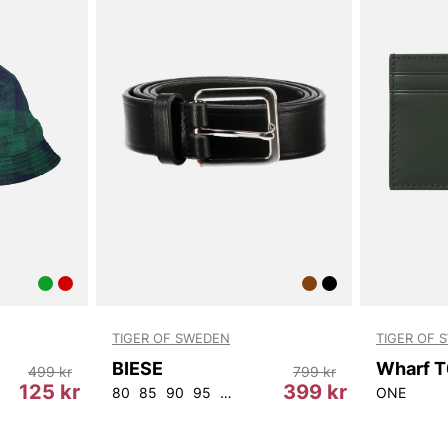
TIGER OF SWEDEN
TIGER OF 
BIESE
499 kr
799 kr
125 kr
399 kr
80
85
90
95
100
105
ONE