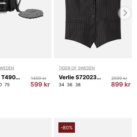
SWEDEN
TIGER OF SWEDEN
Winnies T49055 050
Verlie S72023 050
1499 kr
2999 kr
599 kr
899 kr
0
75
34
36
38
-80%