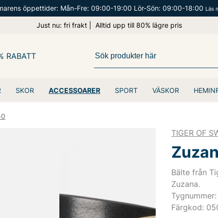
arens öppettider: Mån-Fre: 09:00-19:00 Lör-Sön: 09:00-18:00
Läs 
Just nu: fri frakt | Alltid upp till 80% lägre pris
% RABATT
R
SKOR
ACCESSOARER
SPORT
VÄSKOR
HEMIN
50
TIGER OF 
Zuzan
Bälte från T
Zuzana.
Tygnummer:
Färgkod: 05