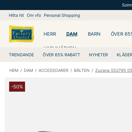
Somm
Hitta hit
Om vfo
Personal Shopping
HERR
DAM
BARN
ÖVER 65
VARUMÄRKEN
TRENDANDE
ÖVER 65% RABATT
NYHETER
KLÄDE
HEM
/
DAM
/
ACCESSOARER
/
BÄLTEN
/
Zuzana S52795 0
-50%