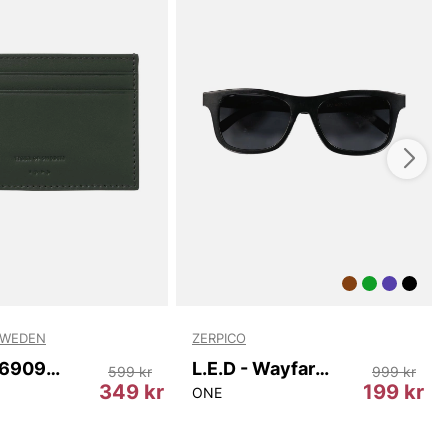
SWEDEN
ZERPICO
Wharf T69097 403
L.E.D - Wayfarer
599 kr
999 kr
349 kr
199 kr
ONE