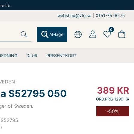
mer här
webshop@vfo.se
|
0151-75 00 75
0
AI-läge
REDNING
DJUR
PRESENTKORT
SWEDEN
389
KR
a S52795 050
ORD.PRIS 1299 KR
iger of Sweden.
-50%
 S52795
0