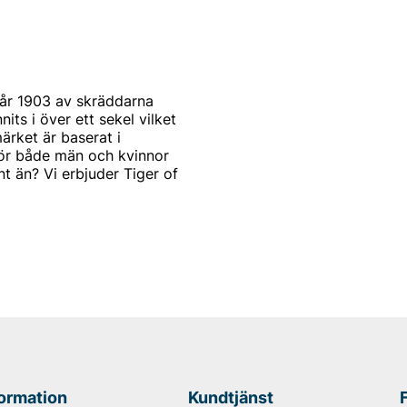
år 1903 av skräddarna
s i över ett sekel vilket
ärket är baserat i
för både män och kvinnor
t än? Vi erbjuder Tiger of
st och modernt. Produkterna
mode. Alla produkter
arbetar också med de
a modekollektioner
 of Swedens signum.
tbudet för män. Idag kan du
eden herrtröjor. De
iger of Swedens rockar för
formation
Kundtjänst