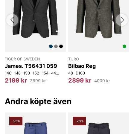
TIGER OF SWEDEN
TURO
James. T56431 059
Bilbao Reg
146
148
150
152
154
44
46
54
48
92
D100
96
100
5
2199 kr
2899 kr
3699 kr
4000 kr
Andra köpte även
-25%
-28%