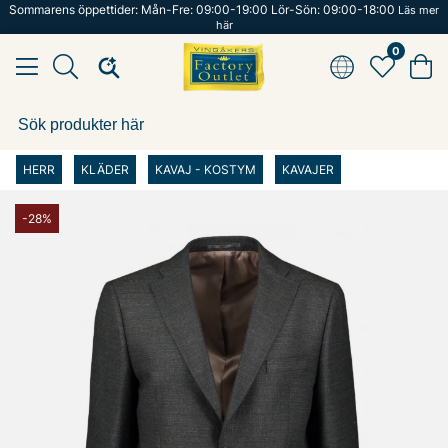
Sommarens öppettider: Mån-Fre: 09:00-19:00 Lör-Sön: 09:00-18:00
Läs mer
här
0
HERR
KLÄDER
KAVAJ - KOSTYM
KAVAJER
-28%