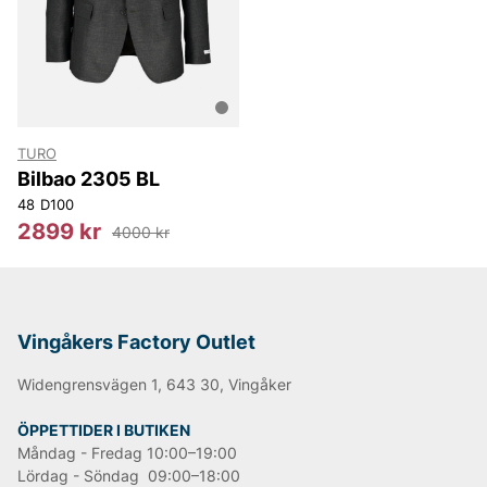
NN07
Björn Borg
Replay
Oscar Jacobson
TURO
Bilbao 2305 BL
48
D100
2899 kr
4000 kr
Vingåkers Factory Outlet
Widengrensvägen 1, 643 30, Vingåker
ÖPPETTIDER I BUTIKEN
Måndag - Fredag 10:00–19:00
Lördag - Söndag 09:00–18:00