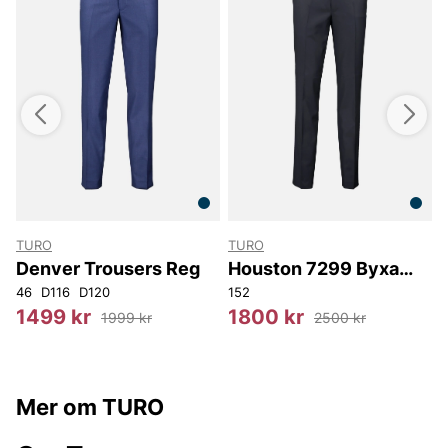
TURO
TURO
Denver Trousers Reg
Houston 7299 Byxa
Slim
2
146
46
D116
D120
152
5
1499 kr
1800 kr
1999 kr
2500 kr
Mer om TURO