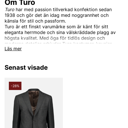
Om Turo
Turo
har med passion tillverkad konfektion sedan
1938 och gör det än idag med noggrannhet och
känsla för stil och passform.
Turo är ett finskt varumärke som är känt för sitt
eleganta herrmode och sina välskräddade plagg av
högsta kvalitet. Med öga för tidlös design och
moderna detaljer erbjuder Turo kostymer, kavajer,
Läs mer
byxor och skjortor som kombinerar stilren estetik med
överlägsen komfort. Varumärket riktar sig till den
sofistikerade mannen som uppskattar ett perfekt snitt
Senast visade
och förstklassiga material. Turo är det ultimata valet
för affärsmötet, formella tillställningar och andra
tillfällen där en professionell och stilfull look krävs.
Deras kollektioner utmärker sig genom att förena
-28%
traditionellt skrädderi med innovativa inslag som lyfter
fram bärarens personlighet.
Andra populära varumärken:
LEE