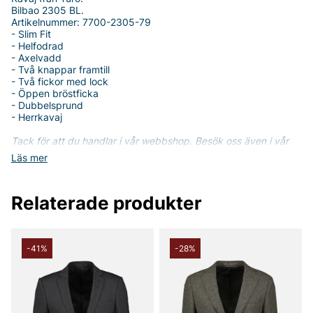
Bilbao 2305 BL.
Artikelnummer: 7700-2305-79
- Slim Fit
- Helfodrad
- Axelvadd
- Två knappar framtill
- Två fickor med lock
- Öppen bröstficka
- Dubbelsprund
- Herrkavaj
Tack för att du handlar i vår webbshop. Besök oss även i vår
butik i Vingåker.
Läs mer på
www.vfo.se
Läs mer
Relaterade produkter
-41%
-28%