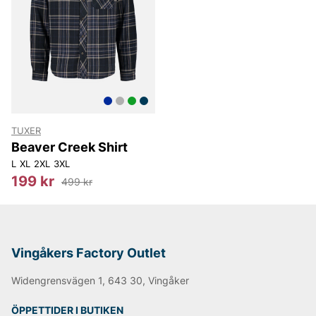
NN07
Björn Borg
Replay
Oscar Jacobson
TUXER
Beaver Creek Shirt
L
XL
2XL
3XL
199 kr
499 kr
Vingåkers Factory Outlet
Widengrensvägen 1, 643 30, Vingåker
ÖPPETTIDER I BUTIKEN