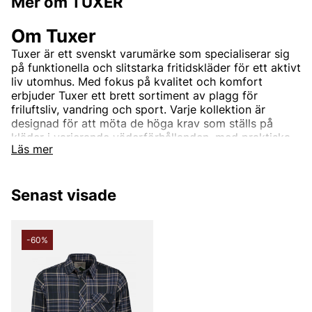
Mer om TUXER
Om Tuxer
Tuxer är ett svenskt varumärke som specialiserar sig
på funktionella och slitstarka fritidskläder för ett aktivt
liv utomhus. Med fokus på kvalitet och komfort
erbjuder Tuxer ett brett sortiment av plagg för
friluftsliv, vandring och sport. Varje kollektion är
designad för att möta de höga krav som ställs på
kläder i varierande väderförhållanden, med praktiska
Läs mer
detaljer och hållbara material som gör aktiviteterna
bekvämare och roligare. Tuxer är det perfekta valet
för dig som söker stilrena kläder som klarar både tuffa
Senast visade
utmaningar och avslappnade dagar i naturen. Oavsett
om det gäller skidåkning, vandring eller promenader i
skogen är Tuxers kläder din bästa följeslagare.
-60%
Andra populära varumärken:
LEE