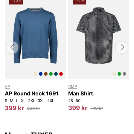
-33%
-47%
AP
CMP
AP Round Neck 1691
Man Shirt.
S
M
L
XL
2XL
3XL
4XL
48
50
S
399 kr
399 kr
599 kr
749 kr