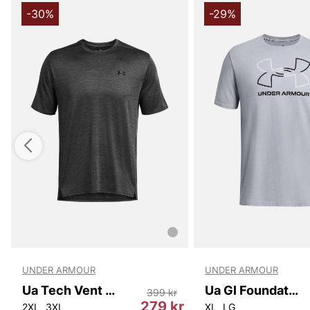
-30%
-29%
UNDER ARMOUR
UNDER ARMOUR
Ua Tech Vent Ss
Ua Gl Foundation Update Ss
399 kr
r
279 kr
2XL
3XL
XL
LG