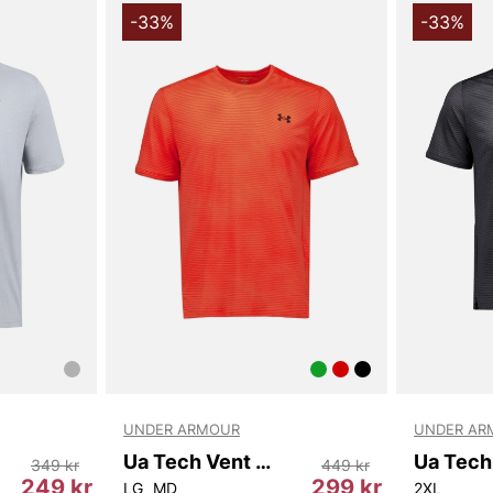
väl. Den inn
-33%
-33%
dig sval und
vare de fukt
dig bekväm o
Ua Tech Vent
passar perfe
halsringning
logga lägger 
Denna t-shir
som är utfor
Oavsett om d
vänner, är Ua
kvalitetsme
Ge din garde
t-shirt - ett
Tech Vent Jc
UNDER ARMOUR
UNDER AR
från Under 
Ua Tech Vent Vhs Jacquard Ss
349 kr
449 kr
249 kr
299 kr
LG
MD
2XL