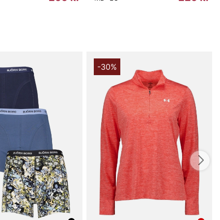
du handlar i vår webbshop. Besök oss även i vår butik i
s mer på
www.vfo.se
-30%