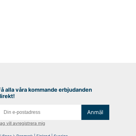
Få alla våra kommande erbjudanden
direkt!
Anmäl
ag vill avregistrera mig
i finns i:
Danmark
|
Finland
|
Sverige