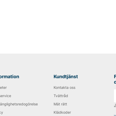
formation
Kundtjänst
eter
Kontakta oss
service
Tvättråd
gänglighetsredogörelse
Mät rätt
J
cy
Klädkoder
V