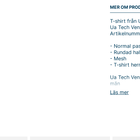
MER OM PRO
T-shirt från
Ua Tech Ven
Artikelnumm
- Normal pa
- Rundad hal
- Mesh
- T-shirt her
Ua Tech Vent
män
Läs mer
Upptäck komf
Under Armou
värdesätter 
och rundad h
av bekvämligh
träning och 
Tillverkad a