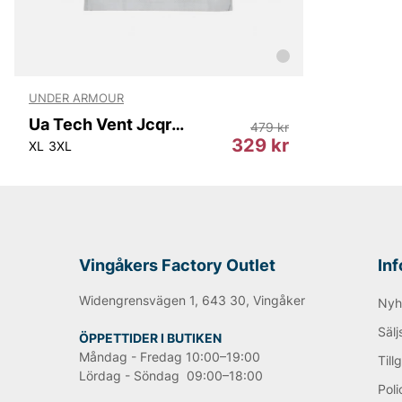
UNDER ARMOUR
Ua Tech Vent Jcqrd Ss
479 kr
329 kr
XL
3XL
Vingåkers Factory Outlet
In
Widengrensvägen 1, 643 30, Vingåker
Nyh
Sälj
ÖPPETTIDER I BUTIKEN
Måndag - Fredag 10:00–19:00
Till
Lördag - Söndag 09:00–18:00
Poli