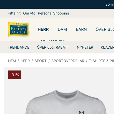
Somm
Hitta hit
Om vfo
Personal Shopping
HERR
DAM
BARN
ÖVER 65
VARUMÄRKEN
TRENDANDE
ÖVER 65% RABATT
NYHETER
KLÄDE
HEM
/
HERR
/
SPORT
/
SPORTÖVERDELAR
/
T-SHIRTS & PI
-31%