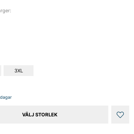
ärger:
3XL
sdagar
VÄLJ STORLEK