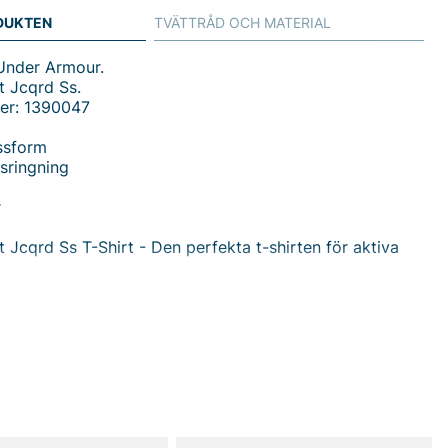
DUKTEN
TVÄTTRÅD OCH MATERIAL
 Under Armour.
t Jcqrd Ss.
er: 1390047
ssform
sringning
r
 Jcqrd Ss T-Shirt - Den perfekta t-shirten för aktiva
ort och stil med Ua Tech Vent Jcqrd Ss T-Shirt från
r, en t-shirt designad för den moderna mannen som
både funktion och estetik. Med sin normala passform
alsringning erbjuder denna t-shirt en unik kombination
et och stil, vilket gör den till ett utmärkt val för både
vardagsbruk.
v 100% polyester, är denna t-shirt extremt lätt och andas