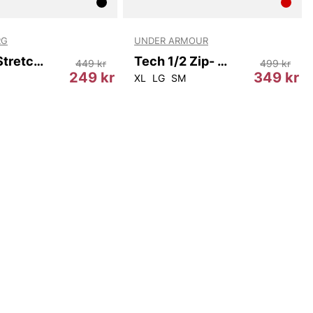
RG
UNDER ARMOUR
Cotton Stretch Boxer 3P
Tech 1/2 Zip- Twist
449 kr
499 kr
249 kr
349 kr
XL
LG
SM