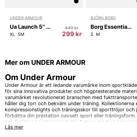
UNDER ARMOUR
BJÖRN BORG
Ua Launch 5'' Shorts
Borg Essential 1 T-shirt
449 kr
r
299 kr
XL
SM
S
M
Mer om UNDER ARMOUR
Om Under Armour
Under Armour är ett ledande varumärke inom sportkläde
för sina innovativa produkter och högpresterande materi
varumärket revolutionerat branschen med fukttransport
håller dig torr och bekväm under träning. Kollektionerna e
kompressionstights och träningsskor till sporttröjor och 
förbättra din prestation oavsett sport eller träningsform
och funktion kombinerar Under Armour modern teknolo
Läs mer
hållbarhet. Oavsett om du tränar på gymmet, löper i spåre
hjälper Under Armour dig att nå nya höjder.