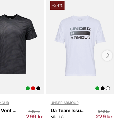
ovativa mesh-strukturen ger optimal ventilation och håller
-34%
er intensiva träningspass eller varma sommardagar. Tack
avledande egenskaperna torkar tyget snabbt och håller
avsett aktivitet.
 Jcqrd Ss T-Shirt har en stilren men sportig design som
kt till både shorts, träningsbyxor och jeans. Den rundade
en ger en tidlös look, och den subtila Under Armour-
till en sportig touch.
t är inte bara en modeartikel, utan ett funktionellt plagg
mat för att klara även de mest krävande träningspassen.
u är på gymmet, joggar i parken eller bara hänger med
 Tech Vent Jcqrd Ss T-Shirt ett pålitligt val för den
dvetne mannen.
rob en uppgradering med denna stiliga och funktionella
 plagg som verkligen gör skillnad varje dag. Beställ din Ua
qrd Ss T-Shirt idag och upplev komforten och kvaliteten
MOUR
UNDER ARMOUR
Armour!
Ua Tech Vent Vhs Jacquard Ss
Ua Team Issue Wordmark Ss
449 kr
349 kr
299 kr
229 kr
MD
LG