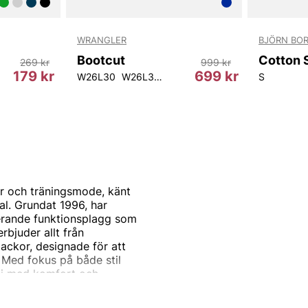
WRANGLER
BJÖRN BO
Bootcut
269 kr
999 kr
179 kr
699 kr
W26L30
W26L32
W27L32
W29L34
S
r och träningsmode, känt
al. Grundat 1996, har
erande funktionsplagg som
rbjuder allt från
jackor, designade för att
. Med fokus på både stil
gi med komfort och
t eller tävlar på hög nivå,