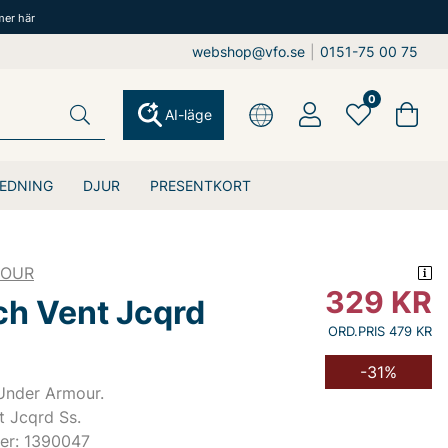
mer här
webshop@vfo.se
|
0151-75 00 75
0
AI-läge
EDNING
DJUR
PRESENTKORT
MOUR
329
KR
ch Vent Jcqrd
ORD.PRIS 479 KR
-31%
 Under Armour.
t Jcqrd Ss.
er: 1390047