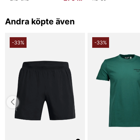
Andra köpte även
-33%
-33%