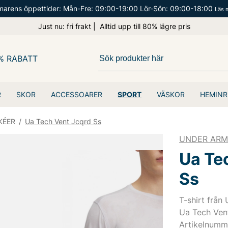
arens öppettider: Mån-Fre: 09:00-19:00 Lör-Sön: 09:00-18:00
Läs 
Just nu: fri frakt | Alltid upp till 80% lägre pris
% RABATT
R
SKOR
ACCESSOARER
SPORT
VÄSKOR
HEMINR
KÉER
/
Ua Tech Vent Jcqrd Ss
UNDER AR
Ua Te
Ss
T-shirt från
Ua Tech Ven
Artikelnumm