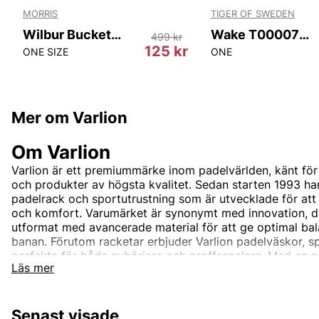
MORRIS
TIGER OF SWEDEN
Wilbur Bucket Hat
Wake T00007 10N
499 kr
125 kr
ONE SIZE
ONE
Mer om Varlion
Om Varlion
Varlion är ett premiummärke inom padelvärlden, känt för
och produkter av högsta kvalitet. Sedan starten 1993 har
padelrack och sportutrustning som är utvecklade för att
och komfort. Varumärket är synonymt med innovation, dä
utformat med avancerade material för att ge optimal bala
banan. Förutom racketar erbjuder Varlion padelväskor, s
perfekta för både nybörjare och proffsspelare. Med en p
Läs mer
kvalitet är Varlion ett självklart val för dig som vill dom
och prestanda.
Senast visade