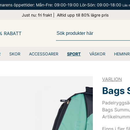
arens öppettider: Mån-Fre: 09:00-19:00 Lör-Sön: 09:00-18:00
Läs 
Just nu: fri frakt | Alltid upp till 80% lägre pris
% RABATT
R
SKOR
ACCESSOARER
SPORT
VÄSKOR
HEMINR
VARLION
Bags
Padelryggsäc
Bags Summ
Artikelnumm
Finns i fler f