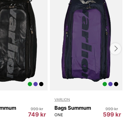
VARLION
ummum
Bags Summum
999 kr
999 kr
749 kr
599 kr
ONE