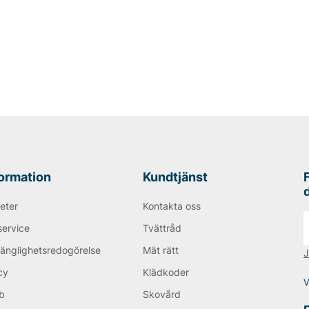
formation
Kundtjänst
eter
Kontakta oss
service
Tvättråd
gänglighetsredogörelse
Mät rätt
J
cy
Klädkoder
V
b
Skovård