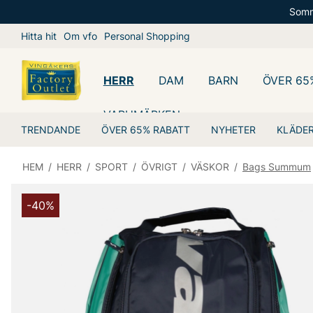
Somm
Hitta hit
Om vfo
Personal Shopping
HERR
DAM
BARN
ÖVER 65
VARUMÄRKEN
TRENDANDE
ÖVER 65% RABATT
NYHETER
KLÄDE
HEM
/
HERR
/
SPORT
/
ÖVRIGT
/
VÄSKOR
/
Bags Summum
-40%