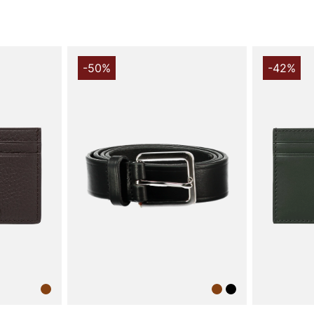
-50%
-42%