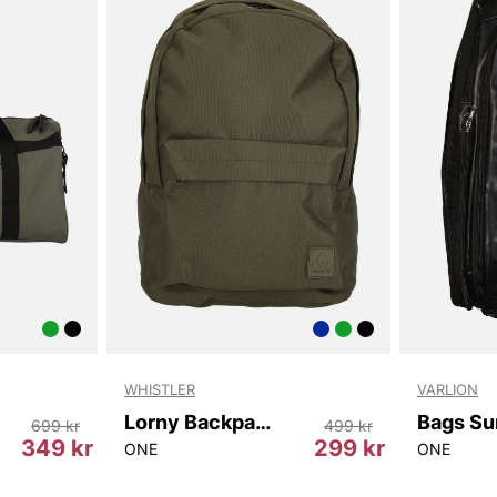
WHISTLER
VARLION
Lorny Backpack
Bags S
699 kr
499 kr
349 kr
299 kr
ONE
ONE