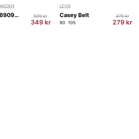
SWEDEN
LEVIS
Wharf T69097 403
Casey Belt
599 kr
479 kr
349 kr
279 kr
90
105