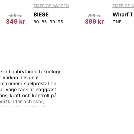
TIGER OF SWEDEN
TIGER OF 
BIESE
599 kr
799 kr
349 kr
399 kr
80
85
90
95
100
105
ONE
 sin banbrytande teknologi
 Varlion designat
 maximera spelprestation
r varje rack är noggrant
ns, kraft och kontroll på
portkläder och skor,
assion för sport och
inera padelbanan med stil