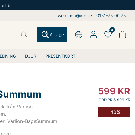
mer här
webshop@vfo.se
|
0151-75 00 75
0
AI-läge
EDNING
DJUR
PRESENTKORT
599
KR
 Summum
ORD.PRIS 999 KR
k från Varlion.
-40%
um.
er: Varlion-BagsSummum
ärger: