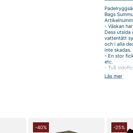
Padelryggsäc
Bags Summ
Artikelnumm
- Väskan har
Dess utsida 
vattentätt s
och i alla d
inte skadas.
- En stor fic
etc.
- Två sidofic
- Två små fi
Läs mer
plånbok, mob
- Ett särski
så att skorn
har samlats 
- Handtagen
att de passa
Tack för att 
Vingåker.
Lä
-40%
-25%