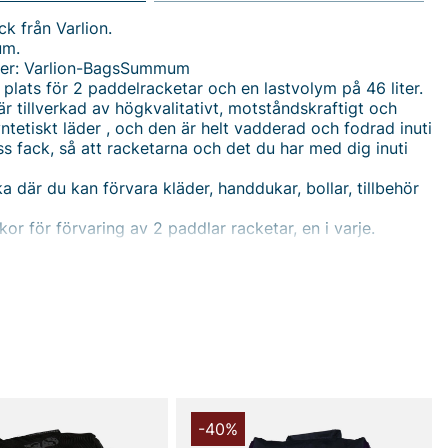
k från Varlion.
um.
er: Varlion-BagsSummum
 plats för 2 paddelracketar och en lastvolym på 46 liter.
är tillverkad av högkvalitativt, motståndskraftigt och
yntetiskt läder , och den är helt vadderad och fodrad inuti
ess fack, så att racketarna och det du har med dig inuti
ka där du kan förvara kläder, handdukar, bollar, tillbehör
kor för förvaring av 2 paddlar racketar, en i varje.
ckor på sidorna för att förvara personliga saker som
iltelefon, glasögon, nycklar etc.
lt fack för förvaring av skor, med tre hål som är utformade
a får god ventilation. Dessa hål gör också att smuts som
på sulan när du spelar kan falla igenom dem.
 är helt vadderade och har en ergonomisk utformning så
r perfekt till axlar och kroppsform.
du handlar i vår webbshop. Besök oss även i vår butik i
s mer på
www.vfo.se
-40%