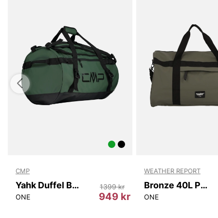
CMP
WEATHER REPORT
Yahk Duffel Bag 40L
Bronze 40L PU Duffel Bag
1399 kr
kr
949 kr
ONE
ONE