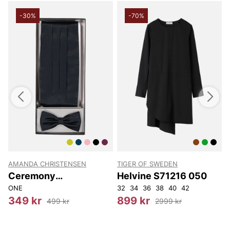
-30%
-70%
AMANDA CHRISTENSEN
TIGER OF SWEDEN
T
Ceremony
Helvine S71216 050
Cummerbund
ONE
32
34
36
38
40
42
3
349 kr
899 kr
499 kr
2999 kr