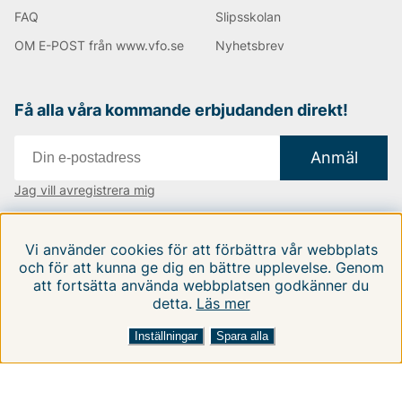
FAQ
Slipsskolan
OM E-POST från www.vfo.se
Nyhetsbrev
Få alla våra kommande erbjudanden direkt!
Anmäl
Jag vill avregistrera mig
Vi finns i:
Danmark
|
Finland
|
Sverige
Vi använder cookies för att förbättra vår webbplats
Följ oss på våra sociala medier
och för att kunna ge dig en bättre upplevelse. Genom
att fortsätta använda webbplatsen godkänner du
detta.
Läs mer
Inställningar
Spara alla