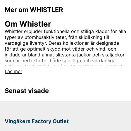
Mer om WHISTLER
Om Whistler
Whistler erbjuder funktionella och stiliga kläder för alla
typer av utomhusaktiviteter, från skidåkning till
vardagliga äventyr. Deras kollektioner är designade
för att ge optimalt skydd mot väder och vind, och
inkluderar bland annat slitstarka jackor och skaljackor
som är perfekta för både sportiga och vardagliga
tillfällen. Med ett fokus på funktionalitet och komfort
Läs mer
erbjuder Whistler kläder som klarar tuffa förhållanden
utan att kompromissa med stilen.
Hos Vingåkers Factory Outlet hittar du Whistler-kläder
Senast visade
som ger dig både skydd och stil, till fantastiska priser.
Vingåkers Factory Outlet