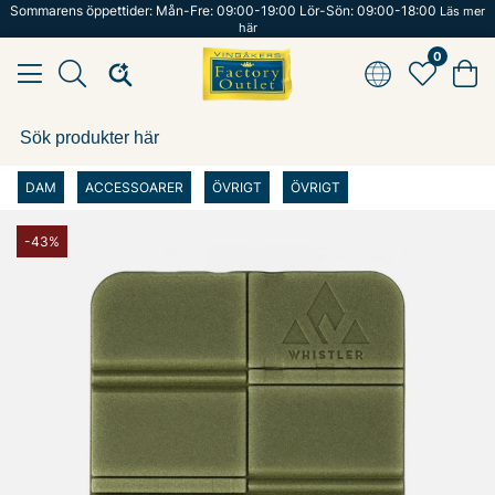
Sommarens öppettider: Mån-Fre: 09:00-19:00 Lör-Sön: 09:00-18:00
Läs mer
här
0
DAM
ACCESSOARER
ÖVRIGT
ÖVRIGT
-43%