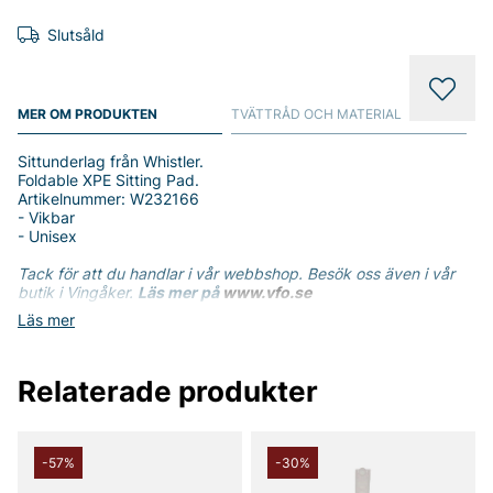
Slutsåld
MER OM PRODUKTEN
TVÄTTRÅD OCH MATERIAL
Sittunderlag från Whistler.
Foldable XPE Sitting Pad.
Artikelnummer: W232166
- Vikbar
- Unisex
Tack för att du handlar i vår webbshop. Besök oss även i vår
butik i Vingåker.
Läs mer på
www.vfo.se
Läs mer
Relaterade produkter
-57%
-30%