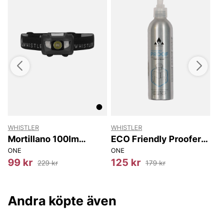
WHISTLER
WHISTLER
Mortillano 100lm
ECO Friendly Proofer
Headlamp
Spray for Outdoor
ONE
ONE
O
Clothing 225ml
99 kr
125 kr
229 kr
179 kr
Andra köpte även