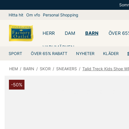
Somm
Hitta hit
Om vfo
Personal Shopping
HERR
DAM
BARN
ÖVER 65
VARUMÄRKEN
SPORT
ÖVER 65% RABATT
NYHETER
KLÄDER
HEM
/
BARN
/
SKOR
/
SNEAKERS
/
Talid Treck Kids Shoe W
-50%