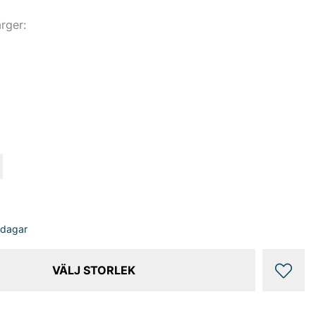
ärger:
sdagar
VÄLJ STORLEK