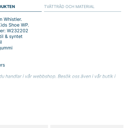
DUKTEN
TVÄTTRÅD OCH MATERIAL
n Whistler.
Kids Shoe WP.
mer: W232202
til & syntet
il
 gummi
ers
du handlar i vår webbshop. Besök oss även i vår butik i
s mer på
www.vfo.se