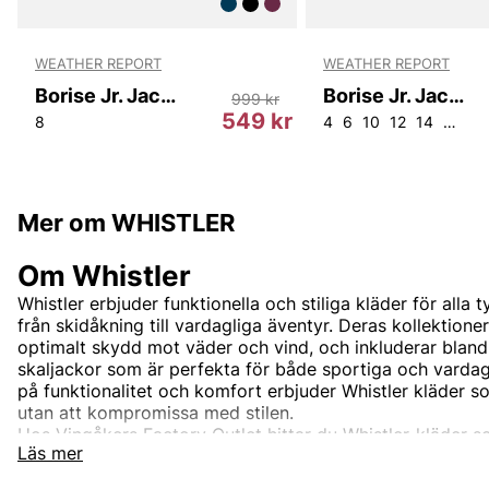
WEATHER REPORT
WEATHER REPORT
Borise Jr. Jacket W-PRO 15000
Borise Jr. Jacket W-PRO 15000
999 kr
549 kr
8
4
6
10
12
14
16
Mer om WHISTLER
Om Whistler
Whistler erbjuder funktionella och stiliga kläder för alla 
från skidåkning till vardagliga äventyr. Deras kollektione
optimalt skydd mot väder och vind, och inkluderar bland 
skaljackor som är perfekta för både sportiga och vardagli
på funktionalitet och komfort erbjuder Whistler kläder so
utan att kompromissa med stilen.
Hos Vingåkers Factory Outlet hittar du Whistler-kläder 
Läs mer
stil, till fantastiska priser.