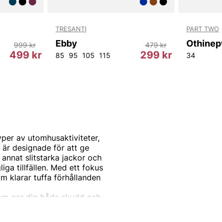
TRESANTI
PART TWO
Ebby
Othinep
999 kr
479 kr
499 kr
299 kr
85
95
105
115
34
typer av utomhusaktiviteter,
r är designade för att ge
annat slitstarka jackor och
ga tillfällen. Med ett fokus
m klarar tuffa förhållanden
som ger dig både skydd och