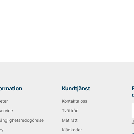
formation
Kundtjänst
eter
Kontakta oss
service
Tvättråd
gänglighetsredogörelse
Mät rätt
J
cy
Klädkoder
V