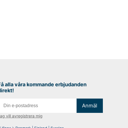
Få alla våra kommande erbjudanden
direkt!
Anmäl
ag vill avregistrera mig
i finns i:
Danmark
|
Finland
|
Sverige