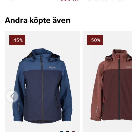
Andra köpte även
-45%
-50%