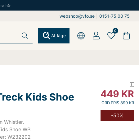
mer här
webshop@vfo.se
|
0151-75 00 75
0
AI-läge
449
KR
Treck Kids Shoe
ORD.PRIS 899 KR
-50%
n Whistler.
Kids Shoe WP.
mer: W232202