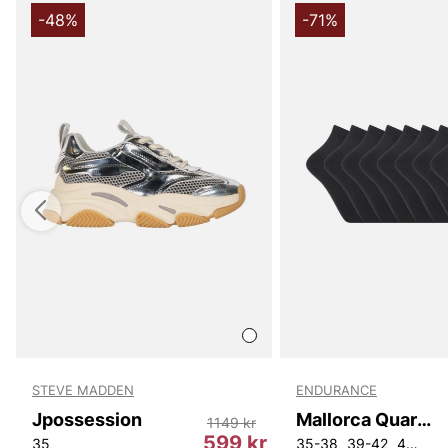
-48%
-71%
STEVE MADDEN
ENDURANCE
Jpossession
Mallorca Quarter Socks 8-Pack
1149 kr
599 kr
35
35-38
39-42
43-46