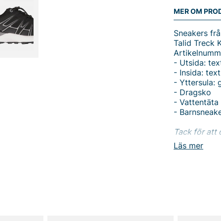
MER OM PRO
Sneakers frå
Talid Treck 
Artikelnum
- Utsida: tex
- Insida: text
- Yttersula:
- Dragsko
- Vattentäta
- Barnsneak
Tack för att 
Vingåker.
Lä
Läs mer