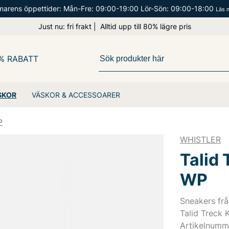
arens öppettider: Mån-Fre: 09:00-19:00 Lör-Sön: 09:00-18:00
Läs 
Just nu: fri frakt | Alltid upp till 80% lägre pris
% RABATT
SKOR
VÄSKOR & ACCESSOARER
P
WHISTLER
Talid 
WP
Sneakers frå
Talid Treck 
Artikelnum