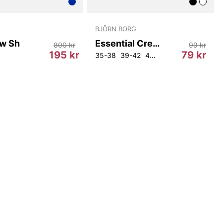
BJÖRN BORG
w Sh
Essential Crew Sock
800 kr
99 kr
195 kr
79 kr
35-38
39-42
43-46