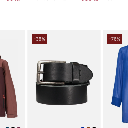
-38%
-76%