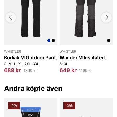
WHISTLER
WHISTLER
W
Kodiak M Outdoor Pant.
Wander M Insulated
Outdoor Pant W-Pro
S
M
L
XL
2XL
3XL
S
XL
S
10000
689 kr
649 kr
1399 kr
1199 kr
Andra köpte även
-29%
-38%