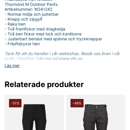
Thurmond M Outdoor Pants.
Artikelnummer: W241242
- Normal midja och justerbar
- Knapp och zipgylf
- Raka ben
- Två framfickor med dragkedja
- Två ben fickor med lock och kardborre
- Justerbart benslut med spänne och tryckknappar
- Friluftsbyxor herr
Tack för att du handlar i vår webbshop. Besök oss även i vår
butik i Vingåker.
Läs mer på
www.vfo.se
Läs mer
Relaterade produkter
-51%
-46%