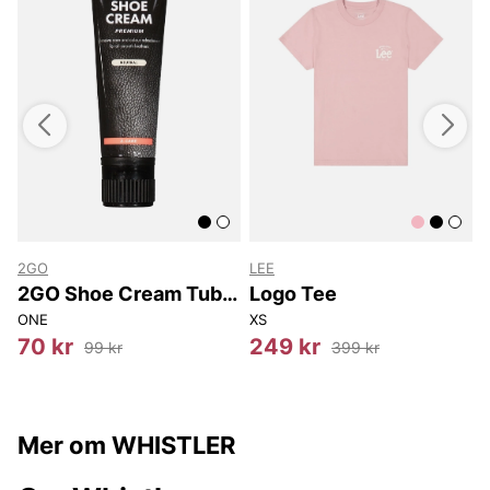
2GO
LEE
2GO Shoe Cream Tube
Logo Tee
80 ml
ONE
XS
4
70 kr
249 kr
99 kr
399 kr
Mer om WHISTLER