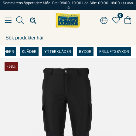
Sommarens öppettider: Mån-Fre: 09:00-19:00 Lör-Sön: 09:00-18:00
Läs mer
här
0
HERR
KLÄDER
YTTERKLÄDER
BYXOR
FRILUFTSBYXOR
-58%