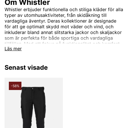
Om Whistler
Whistler erbjuder funktionella och stiliga kläder för alla
typer av utomhusaktiviteter, från skidåkning till
vardagliga äventyr. Deras kollektioner är designade
för att ge optimalt skydd mot väder och vind, och
inkluderar bland annat slitstarka jackor och skaljackor
som är perfekta för både sportiga och vardagliga
tillfällen. Med ett fokus på funktionalitet och komfort
Läs mer
erbjuder Whistler kläder som klarar tuffa förhållanden
utan att kompromissa med stilen.
Hos Vingåkers Factory Outlet hittar du Whistler-kläder
Senast visade
som ger dig både skydd och stil, till fantastiska priser.
-58%