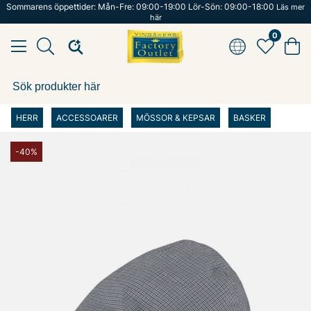
Sommarens öppettider: Mån-Fre: 09:00-19:00 Lör-Sön: 09:00-18:00
Läs mer
här
0
HERR
ACCESSOARER
MÖSSOR & KEPSAR
BASKER
-40%