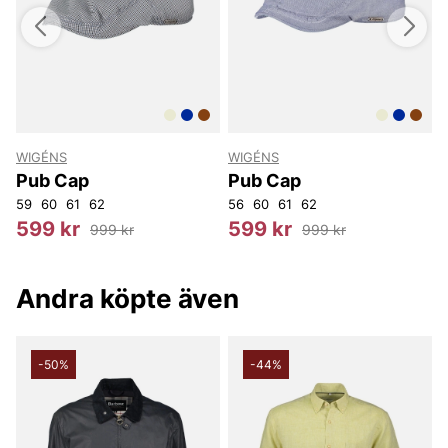
WIGÉNS
WIGÉNS
p
Pub Cap
Pub Cap
59
60
61
62
56
60
61
62
5
599 kr
599 kr
999 kr
999 kr
Andra köpte även
-50%
-44%