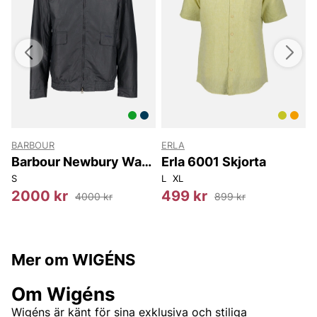
BARBOUR
ERLA
Barbour Newbury Wax
Erla 6001 Skjorta
Jacket
S
L
XL
4
2000 kr
499 kr
4000 kr
899 kr
Mer om WIGÉNS
Om Wigéns
Wigéns är känt för sina exklusiva och stiliga