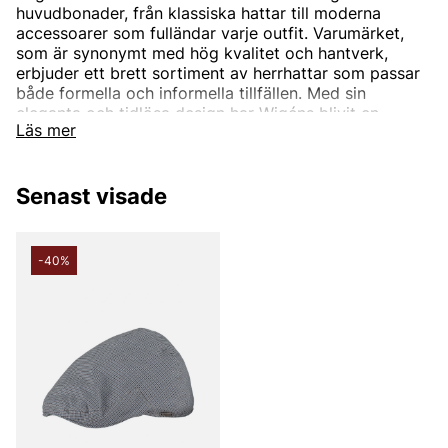
huvudbonader, från klassiska hattar till moderna
accessoarer som fulländar varje outfit. Varumärket,
som är synonymt med hög kvalitet och hantverk,
erbjuder ett brett sortiment av herrhattar som passar
både formella och informella tillfällen. Med sin
eleganta och tidlösa design har Wigéns blivit en
Läs mer
favorit för dem som vill addera en sofistikerad touch
till sin stil.
Hos Vingåkers Factory Outlet hittar du Wigéns hattar
Senast visade
och huvudbonader till fantastiska outletpriser,
perfekta för att fullända din look och ge ett lyft till din
garderob.
-40%