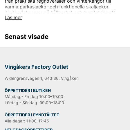
från praktiska regnoveraller och vinterkängor till
varma parkasjackor och funktionella skaljackor.
ZigZag fokuserar på hållbarhet och kvalitet för att
Läs mer
säkerställa att unga äventyrare är redo för
utomhusaktiviteter året runt. Dessutom hittar du även
mysiga underställ och fleecejackor för kalla dagar,
Senast visade
samt smarta skor som passar alla årstider. ZigZag är
det perfekta valet för barn som älskar att vara ute i
naturen och delta i alpina aktiviteter.
Hos Vingåkers Factory Outlet kan du som vanligt
fynda till fantastiska outletpriser.
Vingåkers Factory Outlet
Widengrensvägen 1, 643 30, Vingåker
ÖPPETTIDER I BUTIKEN
Måndag - Fredag 10:00–19:00
Lördag - Söndag 09:00–18:00
ÖPPETTIDER I FYNDTÄLTET
Alla dagar: 11:00-17:45
HELGDAGSÖPPETTIDER