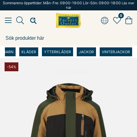
Sommarens öppettider: Mån-Fre: 09:00-19:00 Lör-Sön: 09:00-18:00
Läs mer
här
0
BARN
KLÄDER
YTTERKLÄDER
JACKOR
VINTERJACKOR
-54%