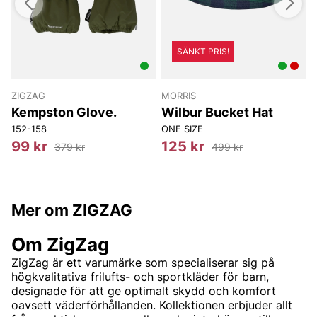
SÄNKT PRIS!
ZIGZAG
MORRIS
T
Kempston Glove.
Wilbur Bucket Hat
152-158
ONE SIZE
99 kr
125 kr
379 kr
499 kr
Mer om ZIGZAG
Om ZigZag
ZigZag är ett varumärke som specialiserar sig på
högkvalitativa frilufts- och sportkläder för barn,
designade för att ge optimalt skydd och komfort
oavsett väderförhållanden. Kollektionen erbjuder allt