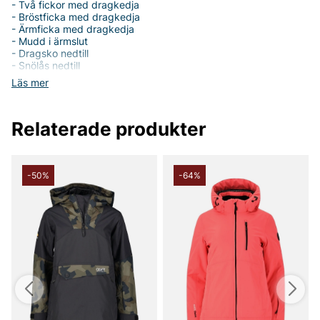
- Två fickor med dragkedja
- Bröstficka med dragkedja
- Ärmficka med dragkedja
- Mudd i ärmslut
- Dragsko nedtill
- Snölås nedtill
- 10 000 vattenpelare
Läs mer
- Vindtät
- Andas
- Skidjacka barn
Relaterade produkter
Scout Ski Jacket W-pro 10000 - Perfekt för Aktiva Barn
Upptäck Scout Ski Jacket W-pro 10000, en barnjacka som
kombinerar stil, funktion och komfort för skidåkningens alla
-50%
-64%
äventyr. Med sin normala passform ger den både rörelsefrihet
och en snygg look på skidbacken.
Tillverkad helt i polyester, både i yttertyget och fodret, är
denna jacka både slitstark och lätt. Med en vattenpelare på 10
000 mm håller den barnet torrt även under de tuffaste
väderförhållandena. Den är dessutom vindtät och har god
andningsförmåga, vilket säkerställer en behaglig och torr
känsla under hela dagen.
Scout Ski Jacket W-pro 10000 har en avtagbar luva som gör