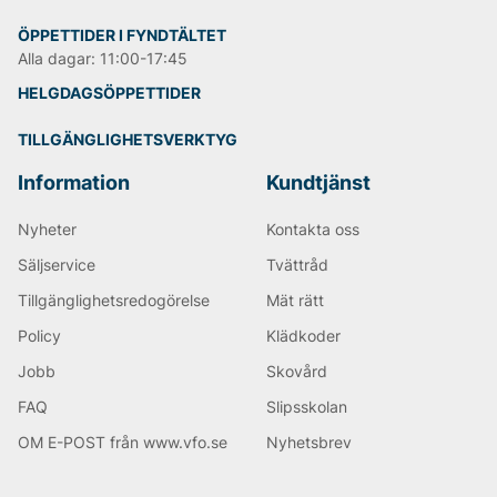
ser bra ut.
Avslutande Tankar
ÖPPETTIDER I FYNDTÄLTET
Alla dagar: 11:00-17:45
2go fortsätter att leverera innovativa och praktiska
skotillbehör som gör skovård enklare och mer effektiv.
HELGDAGSÖPPETTIDER
Genom att erbjuda högkvalitativa lösningar har
varumärket skapat en lojal kundbas som värdesätter
TILLGÄNGLIGHETSVERKTYG
både stil och hållbarhet. Besök 2gos hemsida för att
upptäcka deras senaste sortiment av skotillbehör och
Information
Kundtjänst
se hur du kan förbättra din skovård idag.
Nyheter
Kontakta oss
Andra populära varumärken:
Säljservice
Tvättråd
Tillgänglighetsredogörelse
Mät rätt
LEE
NN07
Policy
Klädkoder
Tiger of Sweden
Replay
Jobb
Skovård
Oscar Jacobson
FAQ
Slipsskolan
Björn Borg
OM E-POST från www.vfo.se
Nyhetsbrev