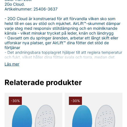
2Go Cloud.
Artikelnummer: 25406-3637
- 2GO Cloud är konstruerad för att förvandla vilken sko som
helst till en oas av stöd och mjukhet. AirLift™-skummet dämpar
varje steg med responsiv stötdämpning och en molnliknande
känsla - vilket minskar trycket på leder, knän och ländrygg
- Oavsett om du springer ärenden, arbetar ett långt skift eller
utforskar nya platser, ger AirLift™ dina fötter det stöd de
förtjänar
- Det andningsbara topplagret hjälper till att reglera temperatur
och fukt, vilket håller dina fötter svala och torra, medan det
ergonomiska fotvalvet och hälkonturen ger riktat stöd och
Läs mer
bibehåller naturlig positionering
- Sulor unisex
Relaterade produkter
2Go Cloud från Goodstep är konstruerad för att förvandla
vilken sko som helst till en oas av stöd och mjukhet. AirLift™-
skummet ger responsiv stötdämpning och en molnlik känsla i
varje steg, vilket hjälper till att minska trycket på leder, knä och
ländrygg. Oavsett om du springer ärenden, arbetar ett långt
-30%
-30%
skift eller utforskar nya platser, ger 2Go Cloud fötterna det stöd
de förtjänar. Det andningsbara topplagret arbetar med
kroppens svett- och temperaturreglering så att fötterna förblir
svala och torra, samtidigt som det ergonomiska fotvalvet och
hälkonturen ger riktat stöd och behåller en naturlig fotposition.