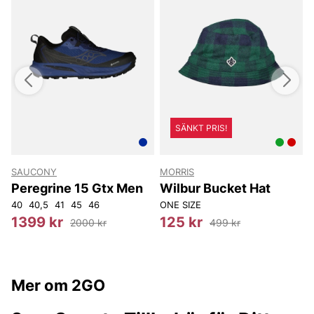
SÄNKT PRIS!
SAUCONY
MORRIS
T
Peregrine 15 Gtx Men
Wilbur Bucket Hat
40
40,5
41
45
46
ONE SIZE
1399 kr
125 kr
2000 kr
499 kr
Mer om 2GO