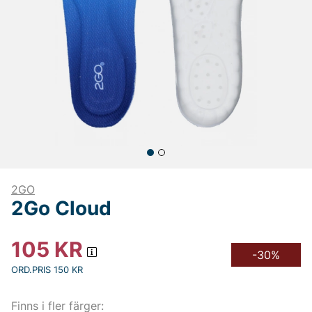
2GO
2Go Cloud
105
KR
-30%
ORD.PRIS 150 KR
Finns i fler färger: