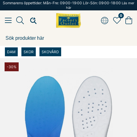
Sommarens öppettider: Mån-Fre: 09:00-19:00 Lör-Sön: 09:00-18:00
Läs mer
här
0
DAM
SKOR
SKOVÅRD
-30%