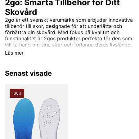
2go: Smarta Tillbehör för Ditt
Skovård
2go är ett svenskt varumärke som erbjuder innovativa
tillbehör till skor, designade för att underlätta och
förbättra din skovård. Med fokus på kvalitet och
funktionalitet är 2gos produkter perfekta för den som
vill ta hand om sina skor och förlänga deras livslängd.
Läs mer
Hållbarhet och Kvalitet
2go strävar efter att vara en hållbar aktör inom
skovårdsmarknaden. Genom att använda miljövänliga
Senast visade
material och effektiva produktionsmetoder
säkerställer de att deras tillbehör inte bara är bra för
dina skor, utan också för planeten. Varje produkt är
-30%
noggrant utformad för att möta höga
kvalitetsstandarder och ge långvarig prestanda.
Mångsidiga Skotillbehör
2gos sortiment av skotillbehör omfattar allt från
skoinlägg och snören till impregneringssprayer och
rengöringsprodukter. Dessa produkter är designade
för att vara användarvänliga och effektiva, vilket gör