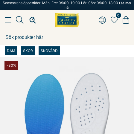
Sommarens öppettider: Mån-Fre: 09:00-19:00 Lör-Sön: 09:00-18:00
Läs mer
här
0
DAM
SKOR
SKOVÅRD
-30%