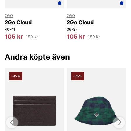
butik i Vingåker.
Läs mer på
www.vfo.se
2GO
2GO
2Go Cloud
2Go Cloud
40-41
36-37
4
105 kr
105 kr
150 kr
150 kr
Andra köpte även
-42%
-75%