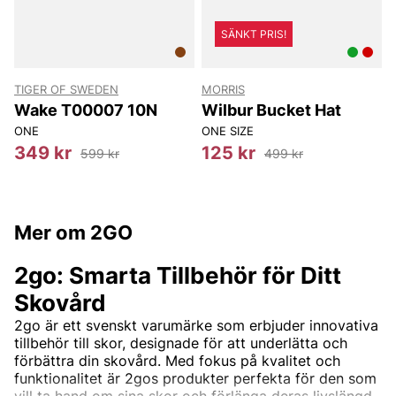
SÄNKT PRIS!
TIGER OF SWEDEN
MORRIS
T
Wake T00007 10N
Wilbur Bucket Hat
ONE
ONE SIZE
8
349 kr
125 kr
599 kr
499 kr
Mer om 2GO
2go: Smarta Tillbehör för Ditt
Skovård
2go är ett svenskt varumärke som erbjuder innovativa
tillbehör till skor, designade för att underlätta och
förbättra din skovård. Med fokus på kvalitet och
funktionalitet är 2gos produkter perfekta för den som
vill ta hand om sina skor och förlänga deras livslängd.