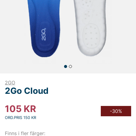
2GO
2Go Cloud
105
KR
-30%
ORD.PRIS 150 KR
Finns i fler färger: