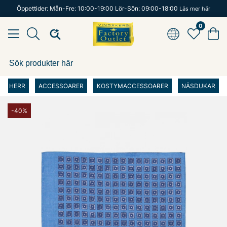
Öppettider: Mån-Fre: 10:00-19:00 Lör-Sön: 09:00-18:00
Läs mer här
0
HERR
ACCESSOARER
KOSTYMACCESSOARER
NÄSDUKAR
-40%