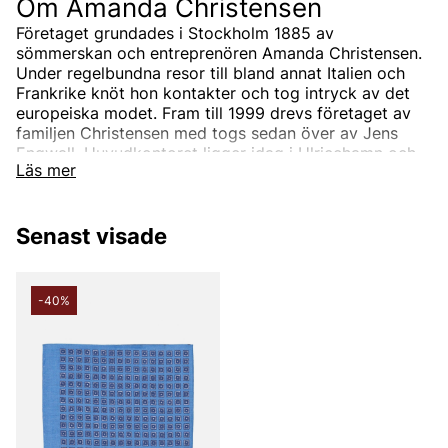
Om Amanda Christensen
Företaget grundades i Stockholm 1885 av
sömmerskan och entreprenören Amanda Christensen.
Under regelbundna resor till bland annat Italien och
Frankrike knöt hon kontakter och tog intryck av det
europeiska modet. Fram till 1999 drevs företaget av
familjen Christensen med togs sedan över av Jens
Engwall. Huvudkontoret ligger idag i Ulricehamn och
Läs mer
tillverkningen sker i Italien.
I sortimentet från Amanda
Senast visade
Christensen
Sortimentet från Amanda Christensen är en komplett
partner för manliga accessoarer som slipsar och
-40%
halsdukar. Företagets motto har funnits sedan
företagets grundare; Vi säljer inte ett pris, vi säljer
kvalitet.
Sedan 1949 är Amanda Christensen även kunglig
hovleverantör.
Amanda Christensen står för klassiskt välskräddat
mode för dagens kvinnor och män.
De erbjuder accessoarer som förstärker