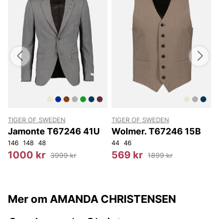
TIGER OF SWEDEN
TIGER OF SWEDEN
T
Jamonte T67246 41U
Wolmer. T67246 15B
146
148
48
44
46
1
1000 kr
569 kr
3999 kr
1899 kr
Mer om AMANDA CHRISTENSEN