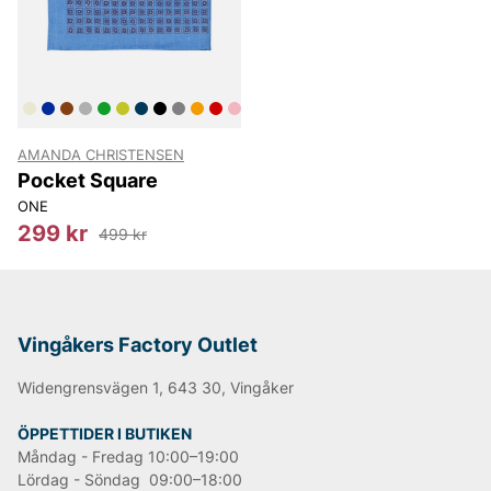
personligheter och gör helheten komplett.
Företaget erbjuder allt från slipsar, scarves, hattar och
kepsar till underkläder, strumpor och
manchettknappar, Alltid med klassisk kvalitet och
tidlös stil.
Informationen är tagen från leverantörens egen
AMANDA CHRISTENSEN
hemsida*
Pocket Square
ONE
Happy shopping önskar vi på Vingåkers Factory
299 kr
499 kr
Outlet AB!
Andra populära varumärken:
Vingåkers Factory Outlet
Widengrensvägen 1, 643 30, Vingåker
LEE
NN07
ÖPPETTIDER I BUTIKEN
Tiger of Sweden
Måndag - Fredag 10:00–19:00
Replay
Lördag - Söndag 09:00–18:00
Oscar Jacobson