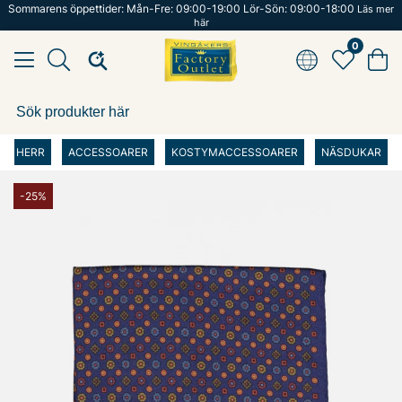
Sommarens öppettider: Mån-Fre: 09:00-19:00 Lör-Sön: 09:00-18:00
Läs mer
här
0
HERR
ACCESSOARER
KOSTYMACCESSOARER
NÄSDUKAR
-25%