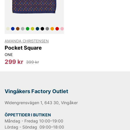
personligheter och gör helheten komplett.
Företaget erbjuder allt från slipsar, scarves, hattar och
kepsar till underkläder, strumpor och
manchettknappar, Alltid med klassisk kvalitet och
tidlös stil.
Informationen är tagen från leverantörens egen
AMANDA CHRISTENSEN
hemsida*
Pocket Square
ONE
Happy shopping önskar vi på Vingåkers Factory
299 kr
399 kr
Outlet AB!
Andra populära varumärken:
Vingåkers Factory Outlet
Widengrensvägen 1, 643 30, Vingåker
LEE
NN07
ÖPPETTIDER I BUTIKEN
Tiger of Sweden
Måndag - Fredag 10:00–19:00
Replay
Lördag - Söndag 09:00–18:00
Oscar Jacobson