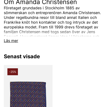
Om Amanda Christensen
Företaget grundades i Stockholm 1885 av
sömmerskan och entreprenören Amanda Christensen.
Under regelbundna resor till bland annat Italien och
Frankrike knöt hon kontakter och tog intryck av det
europeiska modet. Fram till 1999 drevs företaget av
familjen Christensen med togs sedan över av Jens
Engwall. Huvudkontoret ligger idag i Ulricehamn och
Läs mer
tillverkningen sker i Italien.
I sortimentet från Amanda
Senast visade
Christensen
Sortimentet från Amanda Christensen är en komplett
partner för manliga accessoarer som slipsar och
-25%
halsdukar. Företagets motto har funnits sedan
företagets grundare; Vi säljer inte ett pris, vi säljer
kvalitet.
Sedan 1949 är Amanda Christensen även kunglig
hovleverantör.
Amanda Christensen står för klassiskt välskräddat
mode för dagens kvinnor och män.
De erbjuder accessoarer som förstärker