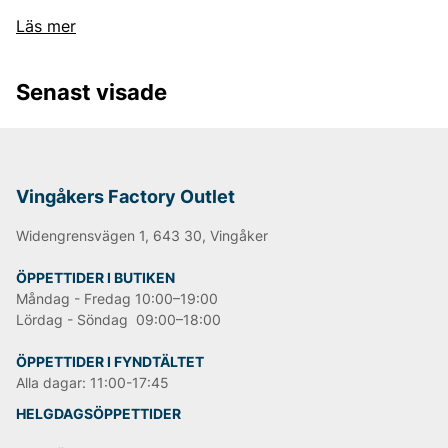
Läs mer
Andra populära varumärken:
LEE
Senast visade
NN07
Tiger of Sweden
Replay
Oscar Jacobson
Björn Borg
Vingåkers Factory Outlet
Widengrensvägen 1, 643 30, Vingåker
ÖPPETTIDER I BUTIKEN
Måndag - Fredag 10:00–19:00
Lördag - Söndag 09:00–18:00
ÖPPETTIDER I FYNDTÄLTET
Alla dagar: 11:00-17:45
HELGDAGSÖPPETTIDER