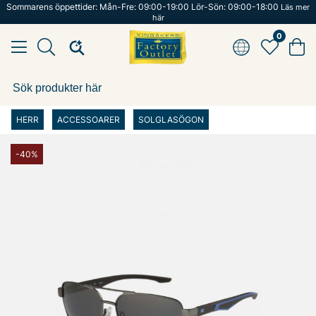
Sommarens öppettider: Mån-Fre: 09:00-19:00 Lör-Sön: 09:00-18:00
Läs mer
här
0
HERR
ACCESSOARER
SOLGLASÖGON
-40%