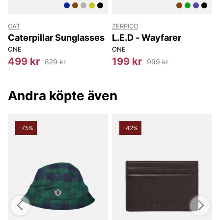
CAT
ZERPICO
C
d
Caterpillar Sunglasses
L.E.D - Wayfarer
ONE
ONE
499 kr
199 kr
829 kr
999 kr
Andra köpte även
-75%
-42%