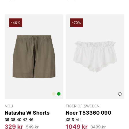
-40%
-70%
NOU
TIGER OF SWEDEN
Natasha W Shorts
Noer T53360 090
36
38
40
42
46
XS
S
M
L
329 kr
1049 kr
549 kr
3499 kr