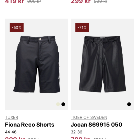
419 kr
299 kr
900 kr
599 kr
-50%
-71%
TUXER
TIGER OF SWEDEN
Fiona Reco Shorts
Jooan S69915 050
44
46
32
36