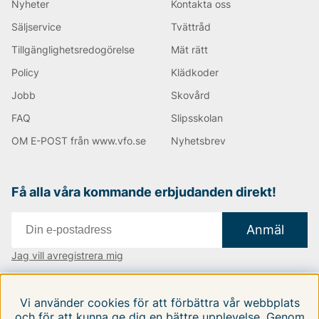
Nyheter
Kontakta oss
Säljservice
Tvättråd
Tillgänglighetsredogörelse
Mät rätt
Policy
Klädkoder
Jobb
Skovård
FAQ
Slipsskolan
OM E-POST från www.vfo.se
Nyhetsbrev
Få alla våra kommande erbjudanden direkt!
Anmäl
Jag vill avregistrera mig
Vi finns i:
Danmark
|
Finland
|
Sverige
Vi använder cookies för att förbättra vår webbplats
Följ oss på våra sociala medier
och för att kunna ge dig en bättre upplevelse. Genom