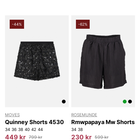
-44%
-62%
MOVES
ROSEMUNDE
Quinney Shorts 4530
Rmwpapaya Mw Shorts
34
36
38
40
42
44
34
38
449 kr
230 kr
799 kr
599 kr