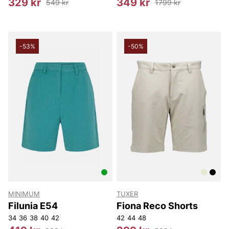
329 kr
349 kr
549 kr
1799 kr
-53%
-50%
MINIMUM
TUXER
Filunia E54
Fiona Reco Shorts
34
36
38
40
42
42
44
48