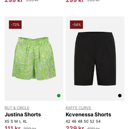
-72%
-54%
RUT & CIRCLE
KAFFE CURVE
Justina Shorts
Kcvenessa Shorts
XS
S
M
L
XL
42
46
48
50
52
54
111 kr
229 kr
399 kr
499 kr