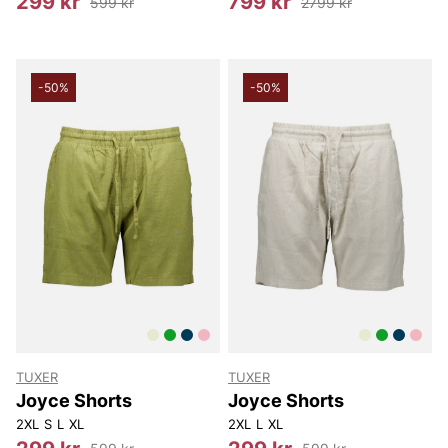
299 kr
799 kr
599 kr
2799 kr
-50%
-50%
TUXER
TUXER
Joyce Shorts
Joyce Shorts
2XL
S
L
XL
2XL
L
XL