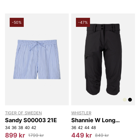
-50%
-47%
TIGER OF SWEDEN
WHISTLER
Sandy S00003 21E
Shannie W Long
Outdoor Shorts
34
36
38
40
42
36
42
44
48
899 kr
449 kr
1799 kr
849 kr