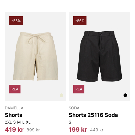
-53%
-56%
REA
REA
DAMELLA
SODA
Shorts
Shorts 25116 Soda
2XL
S
M
L
XL
S
419 kr
199 kr
899 kr
449 kr