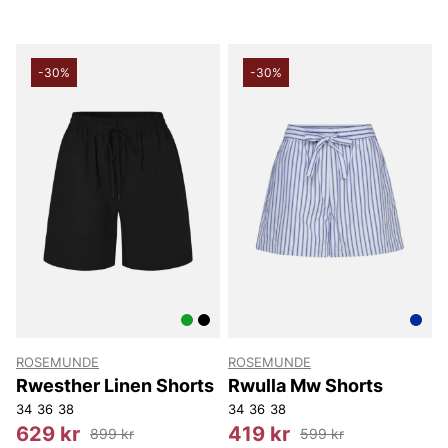
-30%
-30%
ROSEMUNDE
ROSEMUNDE
Rwesther Linen Shorts
Rwulla Mw Shorts
34
36
38
34
36
38
629 kr
419 kr
899 kr
599 kr