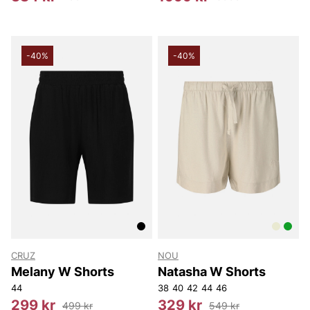
-40%
-40%
CRUZ
NOU
Melany W Shorts
Natasha W Shorts
44
38
40
42
44
46
299 kr
329 kr
499 kr
549 kr