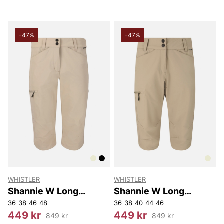
-47%
-47%
WHISTLER
WHISTLER
Shannie W Long
Shannie W Long
Outdoor Shorts.
Outdoor Shorts.
36
38
46
48
36
38
40
44
46
449 kr
449 kr
849 kr
849 kr