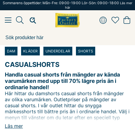
Sommarens öppettider: Mån-Fre: 09:00-19:00 Lör-Sön: 09:00-18:00
Läs mer
här
DAM
KLÄDER
UNDERDELAR
SHORTS
CASUALSHORTS
Handla casual shorts från mängder av kända
varumärken med upp till 70% lägre pris än i
ordinarie handel!
Här hittar du damshorts casual shorts från mängder
av olika varumärken. Outletpriser på mängder av
casual shorts. I vår outlet hittar du snygga
märkesshorts till bättre pris än i ordinarie handel. Välj i
menyn till vänster om du letar efter en speciell typ
av
produkt
. I menyn väljer du enkelt vilken typ av
Läs mer
produkt du letar efter. Eller använd vårt filter för att