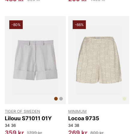
-80%
-66%
TIGER OF SWEDEN
MINIMUM
Lilouu S71011 01Y
Locoa 9735
34
36
34
38
359 kr
269 kr
1799 kr
800 kr