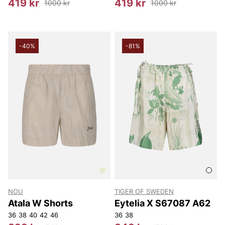
419 kr
419 kr
1000 kr
1000 kr
-40%
-81%
NOU
TIGER OF SWEDEN
Atala W Shorts
Eytelia X S67087 A62
36
38
40
42
46
36
38