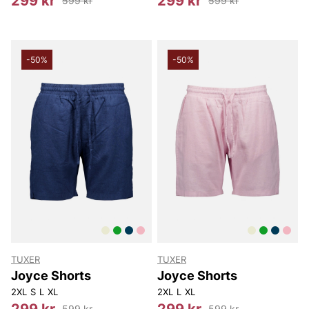
299 kr
299 kr
599 kr
599 kr
-50%
-50%
TUXER
TUXER
Joyce Shorts
Joyce Shorts
2XL
S
L
XL
2XL
L
XL
299 kr
299 kr
599 kr
599 kr