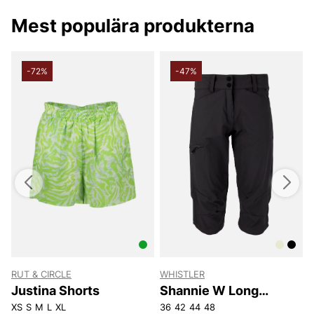
filtrera på ditt favoritvarumärke. Du kan även filtrera
på pris för att hitta varor till det bästa priset!
Mest populära produkterna
Happy shopping önskar vi på Vingåkers Factory
Outlet AB
-72%
-47%
RUT & CIRCLE
WHISTLER
T
s
Justina Shorts
Shannie W Long
Outdoor Shorts
XS
S
M
L
XL
36
42
44
48
S