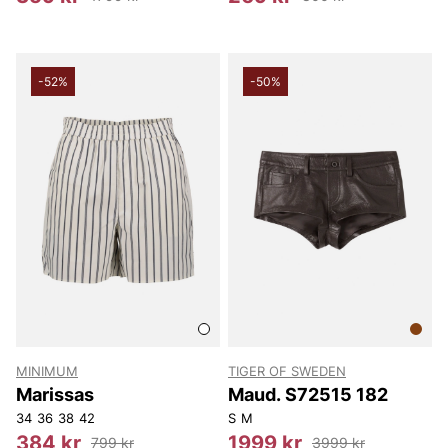
-52%
-50%
MINIMUM
TIGER OF SWEDEN
Marissas
Maud. S72515 182
34
36
38
42
S
M
384 kr
1999 kr
799 kr
3999 kr