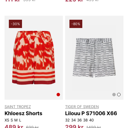
-30%
-80%
SAINT TROPEZ
TIGER OF SWEDEN
Khloesz Shorts
Lilouu P S71006 X66
XS
S
M
L
32
34
36
38
40
489 kr
299 kr
699 kr
1499 kr