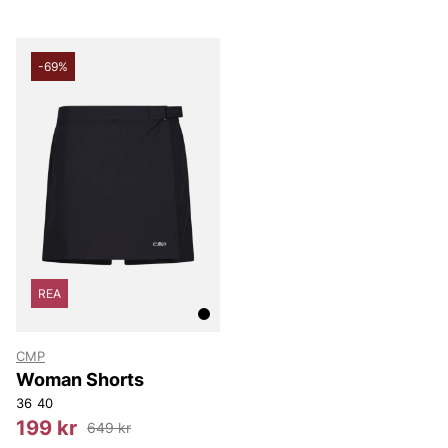
-69%
REA
CMP
Woman Shorts
36
40
199 kr
649 kr