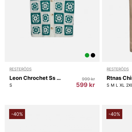
RESTERÖDS
RESTERÖDS
Leon Chrochet Ss Shirt
Rtnas Ch
999 kr
599 kr
S
S
M
L
XL
2X
-40%
-40%