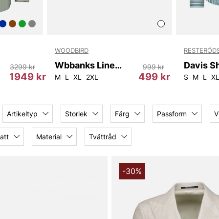
WOODBIRD
RESTERÖD
Wbbanks Linen Shirt
Davis Sh
3299 kr
999 kr
1949 kr
499 kr
152
52
50
154
M
54
L
56
XL
156
2XL
S
M
L
X
Artikeltyp
Storlek
Färg
Passform
V
att
Material
Tvättråd
-30%