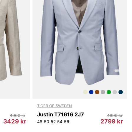
TIGER OF SWEDEN
Justin T71616 2J7
4900 kr
4699 kr
3429 kr
2799 kr
04
108
112
48
50
52
54
56