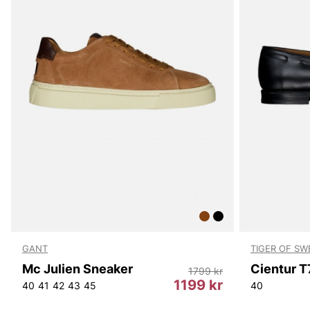
GANT
TIGER OF S
Mc Julien Sneaker
Cientur 
1799 kr
1199 kr
40
41
42
43
45
40