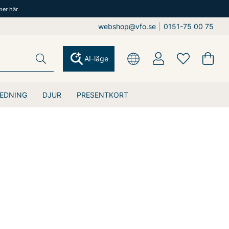
mer här
webshop@vfo.se
|
0151-75 00 75
AI-läge
EDNING
DJUR
PRESENTKORT