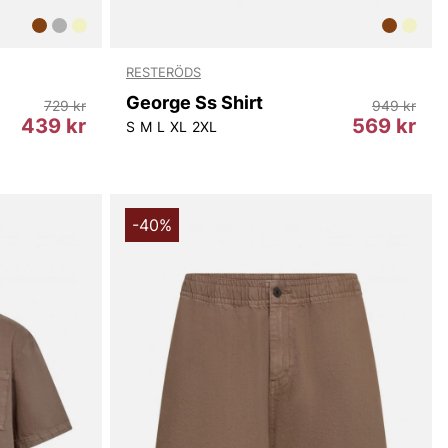
RESTERÖDS
George Ss Shirt
729 kr
949 kr
439 kr
569 kr
S
M
L
XL
2XL
-40%