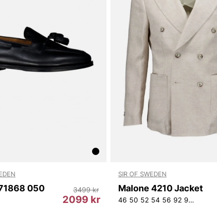
WEDEN
SIR OF SWEDEN
T71868 050
Malone 4210 Jacket
3499 kr
2099 kr
46
50
52
54
56
92
96
100
1