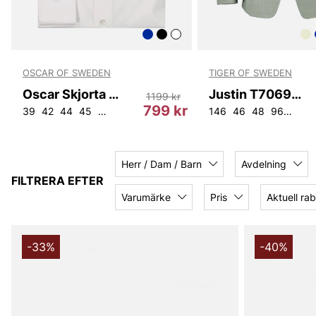
OSCAR OF SWEDEN
TIGER OF SWEDEN
Oscar Skjorta 6000 w out pocket
Justin T70699 07B
1199 kr
kr
799 kr
39
42
44
45
47
48
38
146
46
48
96
150
Herr / Dam / Barn
Avdelning
FILTRERA EFTER
Varumärke
Pris
Aktuell rab
-33%
-40%