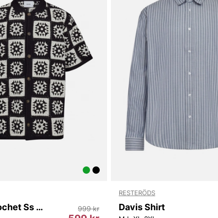
RESTERÖDS
Leon Chrochet Ss Shirt
Davis Shirt
999 kr