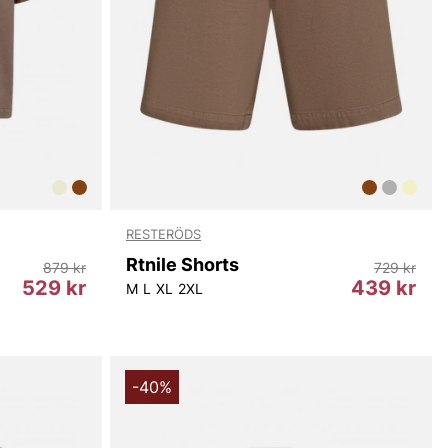
RESTERÖDS
Rtnile Shorts
879 kr
729 kr
529 kr
439 kr
M
L
XL
2XL
-40%