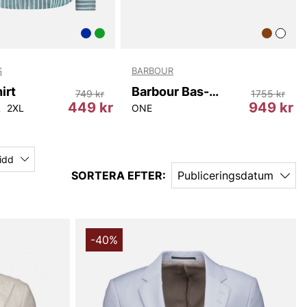
S
BARBOUR
irt
Barbour Bas-3104 M
749 kr
1755 kr
449 kr
949 kr
L
2XL
ONE
idd
SORTERA EFTER:
Publiceringsdatum
-40%