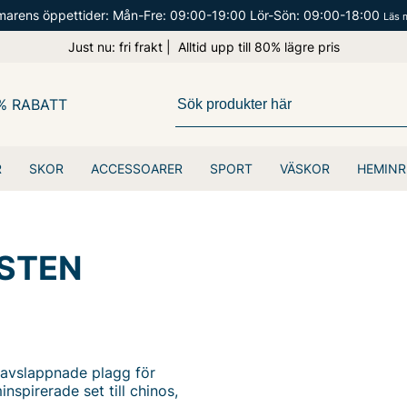
arens öppettider: Mån-Fre: 09:00-19:00 Lör-Sön: 09:00-18:00
Läs 
Just nu: fri frakt | Alltid upp till 80% lägre pris
% RABATT
R
SKOR
ACCESSOARER
SPORT
VÄSKOR
HEMINR
STEN
 avslappnade plagg för
inspirerade set till chinos,