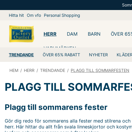
Somm
Hitta hit
Om vfo
Personal Shopping
HERR
DAM
BARN
ÖVER 65
VARUMÄRKEN
TRENDANDE
ÖVER 65% RABATT
NYHETER
KLÄDE
HEM
/
HERR
/
TRENDANDE
/
PLAGG TILL SOMMARFESTEN
PLAGG TILL SOMMARFE
Plagg till sommarens fester
Gör dig redo för sommarens alla fester med stilrena och
herr. Här hittar du allt från svala linneskjortor och kostym