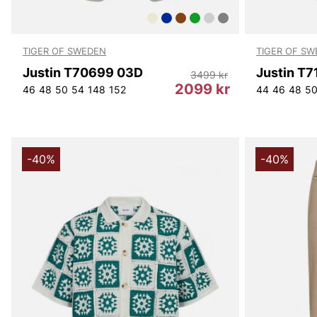
TIGER OF SWEDEN
TIGER OF S
Justin T70699 03D
Justin T7
3499 kr
2099 kr
46
48
50
54
148
152
44
46
48
5
-40%
-40%