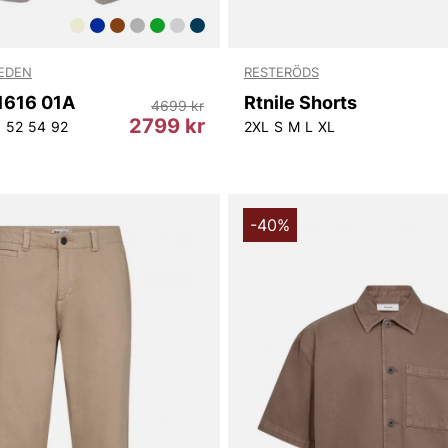
WEDEN
RESTERÖDS
1616 01A
Rtnile Shorts
4699 kr
2799 kr
0
52
54
92
2XL
S
M
L
XL
-40%