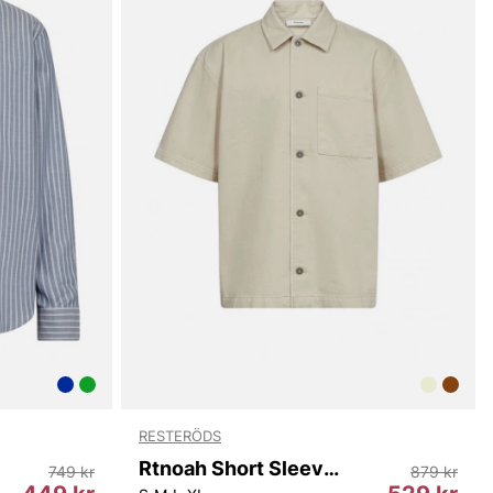
RESTERÖDS
Rtnoah Short Sleeve Shirt
749 kr
879 kr