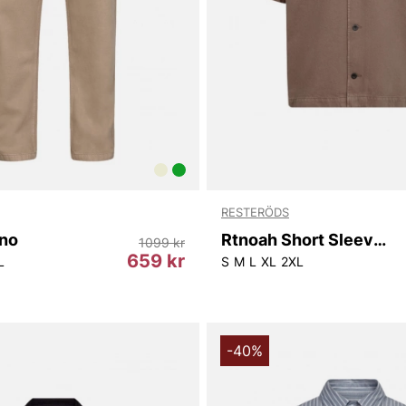
RESTERÖDS
ino
Rtnoah Short Sleeve Shirt
1099 kr
659 kr
L
S
M
L
XL
2XL
-40%