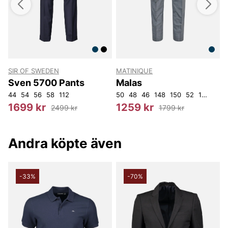
SIR OF SWEDEN
MATINIQUE
M
t
Sven 5700 Pants
Malas
44
54
56
58
112
50
48
46
148
150
52
154
56
5
1699 kr
1259 kr
2499 kr
1799 kr
Andra köpte även
-33%
-70%