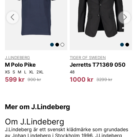
J.LINDEBERG
TIGER OF SWEDEN
T
M Polo Pike
Jerretts T71369 050
XS
S
M
L
XL
2XL
48
1
599 kr
1000 kr
900 kr
3299 kr
Mer om J.Lindeberg
Om J.Lindeberg
J.Lindeberg är ett svenskt klädmärke som grundades
av Johan Lindeberg i Stockholm 1996. J.Lindeberg