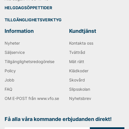
Tiger of Sweden
Replay
HELGDAGSÖPPETTIDER
Björn Borg
TILLGÄNGLIGHETSVERKTYG
Information
Kundtjänst
Nyheter
Kontakta oss
Säljservice
Tvättråd
Tillgänglighetsredogörelse
Mät rätt
Policy
Klädkoder
Jobb
Skovård
FAQ
Slipsskolan
OM E-POST från www.vfo.se
Nyhetsbrev
Få alla våra kommande erbjudanden direkt!