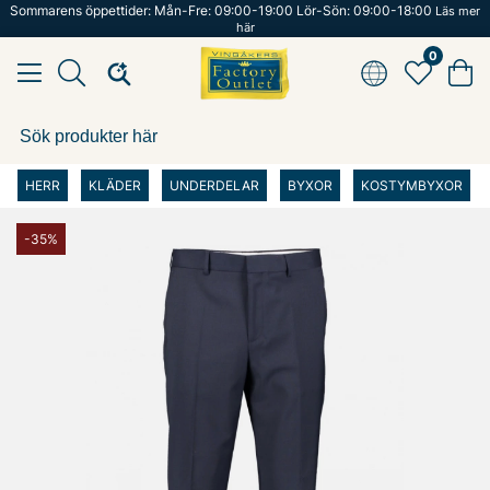
Sommarens öppettider: Mån-Fre: 09:00-19:00 Lör-Sön: 09:00-18:00
Läs mer
här
0
HERR
KLÄDER
UNDERDELAR
BYXOR
KOSTYMBYXOR
-35%