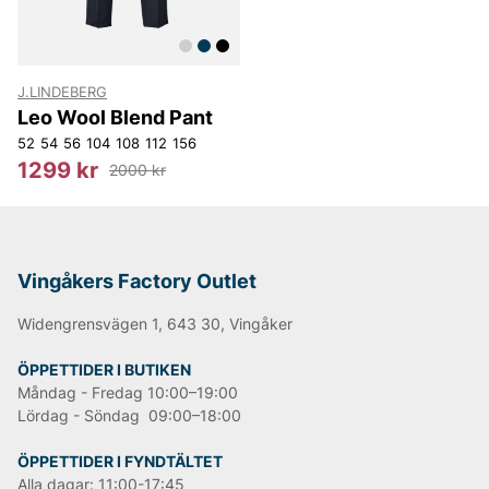
miljö, i allt från ettiketter på plagg, till prislappar, till
förpackningar och material i sina butiker. I butiker och
showrooms använder de sig uteslutande av
förnyelsebara källor som energikälla. De uppmuntrar
även sina leverantörer att minska sin
J.LINDEBERG
energikonsumtion i den mån det är möjligt, genom att
Leo Wool Blend Pant
byta till förnyelsebara energikällor samt se över
52
54
56
104
108
112
156
förbrukningen av vatten, att hushålla med resurser och
1299 kr
2000 kr
minska sitt avfall.
Informationen är tagen från leverantörens egen
hemsida*
Vingåkers Factory Outlet
Happy shopping önskar vi på Vingåkers Factory
Widengrensvägen 1, 643 30, Vingåker
Outlet AB!
ÖPPETTIDER I BUTIKEN
Måndag - Fredag 10:00–19:00
Andra populära varumärken:
Lördag - Söndag 09:00–18:00
LEE
ÖPPETTIDER I FYNDTÄLTET
NN07
Alla dagar: 11:00-17:45