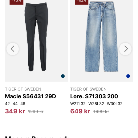
-73%
-62%
TIGER OF SWEDEN
TIGER OF SWEDEN
Macie S56431 29D
Lore. S71303 200
42
44
46
W27L32
W28L32
W30L32
349 kr
649 kr
1299 kr
1699 kr