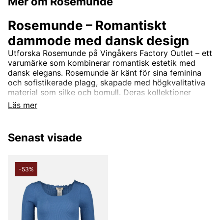
Mer om Rosemunde
Rosemunde – Romantiskt
dammode med dansk design
Utforska Rosemunde på Vingåkers Factory Outlet – ett
varumärke som kombinerar romantisk estetik med
dansk elegans. Rosemunde är känt för sina feminina
och sofistikerade plagg, skapade med högkvalitativa
material som silke och bomull. Deras kollektioner
inkluderar allt från vackra spetsdetaljerade toppar och
Läs mer
mjuka cardigans till tidlösa klänningar och stilrena
basplagg.
Senast visade
Rosemundes design är tidlös och passar perfekt för
kvinnor som söker en balans mellan komfort och stil.
Med fokus på kvalitet och detaljer erbjuder
varumärket plagg som enkelt kan bäras både till
-53%
vardags och till fest.
Rosemunde – Feminint mode till
outletpriser