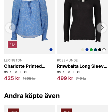
REA
LEXINGTON
ROSEMUNDE
Charlotte Printed
Rmwbalta Long Sleeve
Blouse
Blouse
XS
S
M
L
XL
XS
S
M
L
XL
X
425 kr
499 kr
1395 kr
749 kr
Andra köpte även