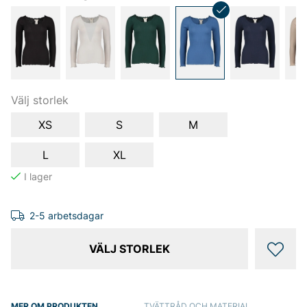
Välj storlek
XS
S
M
L
XL
2-5 arbetsdagar
VÄLJ STORLEK
MER OM PRODUKTEN
TVÄTTRÅD OCH MATERIAL