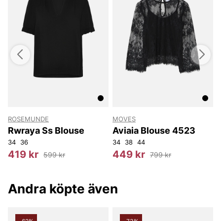
ROSEMUNDE
MOVES
e
Rwraya Ss Blouse
Aviaia Blouse 4523
34
36
34
38
44
2
419 kr
449 kr
599 kr
799 kr
Andra köpte även