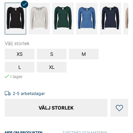
Välj storlek
XS
S
M
L
XL
2-5 arbetsdagar
VÄLJ STORLEK
MER OM PRODUKTEN
TVÄTTRÅD OCH MATERIAL