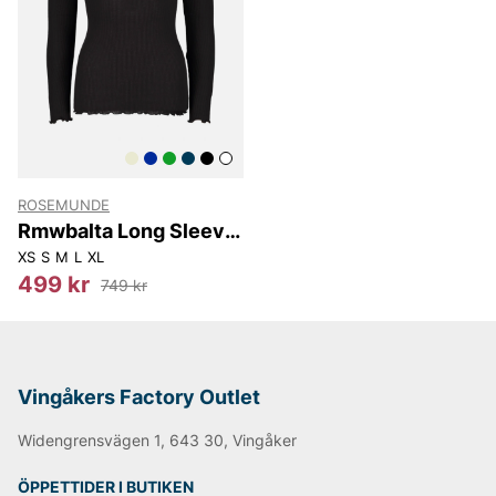
På Vingåkers Factory Outlet hittar du ett noga utvalt
sortiment av Rosemunde till fantastiska outletpriser.
Låt dig inspireras av dansk design och uppdatera din
garderob med feminina plagg som aldrig går ur tiden.
ROSEMUNDE
Rmwbalta Long Sleeve
Blouse
XS
S
M
L
XL
499 kr
749 kr
Vingåkers Factory Outlet
Widengrensvägen 1, 643 30, Vingåker
ÖPPETTIDER I BUTIKEN