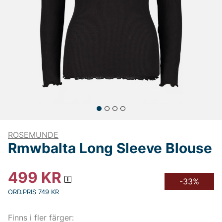
ROSEMUNDE
Rmwbalta Long Sleeve Blouse
499
KR
-33%
ORD.PRIS 749 KR
Finns i fler färger: