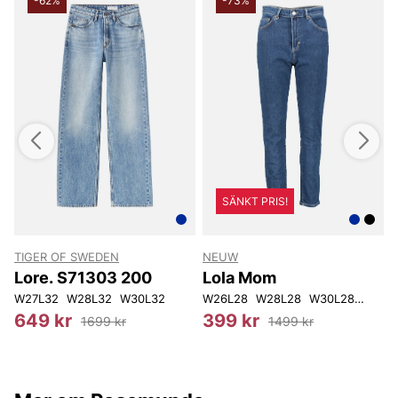
-62%
-73%
SÄNKT PRIS!
TIGER OF SWEDEN
NEUW
S
Lore. S71303 200
Lola Mom
W27L32
W28L32
W30L32
W26L28
W28L28
W30L28
W31L
X
649 kr
399 kr
1699 kr
1499 kr