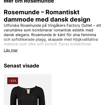
Mer om Rosemunde
Rosemunde – Romantiskt
dammode med dansk design
Utforska Rosemunde på Vingåkers Factory Outlet – ett
varumärke som kombinerar romantisk estetik med
dansk elegans. Rosemunde är känt för sina feminina
och sofistikerade plagg, skapade med högkvalitativa
material som silke och bomull. Deras kollektioner
inkluderar allt från vackra spetsdetaljerade toppar och
Läs mer
mjuka cardigans till tidlösa klänningar och stilrena
basplagg.
Senast visade
Rosemundes design är tidlös och passar perfekt för
kvinnor som söker en balans mellan komfort och stil.
Med fokus på kvalitet och detaljer erbjuder
varumärket plagg som enkelt kan bäras både till
-33%
vardags och till fest.
Rosemunde – Feminint mode till
outletpriser