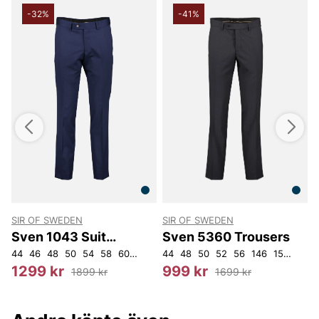
-32%
-41%
SIR OF SWEDEN
SIR OF SWEDEN
S
Sven 1043 Suit
Sven 5360 Trousers
Trousers
36
44
46
48
50
54
58
60
62
96
44
104
48
112
50
116
52
56
120
146
148
150
150
154
154
4
1299 kr
999 kr
1899 kr
1699 kr