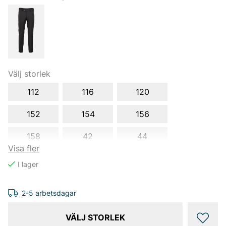
Välj storlek
112
116
120
152
154
156
158
42
44
Visa fler
46
54
56
58
60
D108
2-5 arbetsdagar
D112
D116
D120
VÄLJ STORLEK