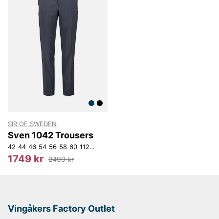
Andra populära varumärken:
LEE
NN07
Björn Borg
Replay
Oscar Jacobson
SIR OF SWEDEN
Sven 1042 Trousers
42
44
46
54
56
58
60
112
116
152
D108
D120
120
158
D116
154
15
1749 kr
2499 kr
Vingåkers Factory Outlet