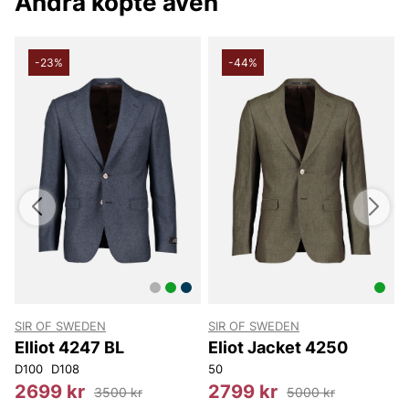
Andra köpte även
-23%
-44%
SIR OF SWEDEN
SIR OF SWEDEN
S
Elliot 4247 BL
Eliot Jacket 4250
D100
D108
50
1
2699 kr
2799 kr
3500 kr
5000 kr