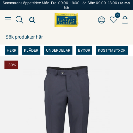
Sommarens öppettider: Mån-Fre: 09:00-19:00 Lör-Sön: 09:00-18:00
Läs mer
här
0
HERR
KLÄDER
UNDERDELAR
BYXOR
KOSTYMBYXOR
-30%