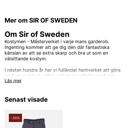
Mer om SIR OF SWEDEN
Om Sir of Sweden
Kostymen - Mästerverket i varje mans garderob.
Ingenting kommer att ge dig den där fantastiska
känslan av att se extra skarp och bra ut som en
välsittande kostym.
I nästan hundra år har vi fulländat hantverket att göra
kostymer i hög kvalitet och med perfekt passform.
Läs mer
Genom att arbeta med tyger från några av världens
bästa bruk, som Loro Piana, Vitale Barberis Canonico,
Reda, Marling och Evans med flera, kommer våra
Senast visade
kostymer inte att göra dig besviken. Vi har kostymer
för alla tillfällen, från den dagliga affärsmannen till den
dag du förmodligen vill se din absolut bästa ut, din
bröllopsdag. Eller om du bara vill vara den bäst klädda
-30%
mannen på jobbet, på fester eller något annat tillfälle.
Upptäck vårt breda utbud av kostymer.