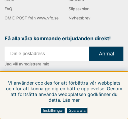
FAQ
Slipsskolan
OM E-POST från www.vfo.se
Nyhetsbrev
Få alla våra kommande erbjudanden direkt!
Anmäl
Jag vill avregistrera mig
Vi finns i:
Danmark
|
Finland
|
Sverige
Vi använder cookies för att förbättra vår webbplats
Följ oss på våra sociala medier
och för att kunna ge dig en bättre upplevelse. Genom
att fortsätta använda webbplatsen godkänner du
detta.
Läs mer
Inställningar
Spara alla