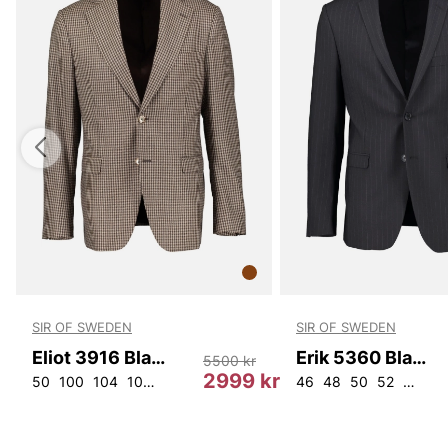
SIR OF SWEDEN
SIR OF SWEDEN
Eliot 3916 Blazer
Erik 5360 Blazer
5500 kr
kr
2999 kr
0
50
100
104
108
D100
D104
46
48
50
52
148
1