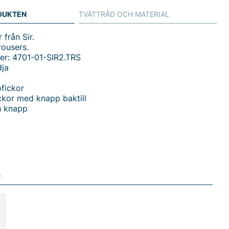
DUKTEN
TVÄTTRÅD OCH MATERIAL
från Sir.
ousers.
er: 4701-01-SIR2.TRS
dja
fickor
ckor med knapp baktill
h knapp
du handlar i vår webbshop. Besök oss även i vår butik i
s mer på
www.vfo.se
D