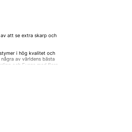
av att se extra skarp och
ostymer i hög kvalitet och
 några av världens bästa
arling och Evans med flera,
stymer för alla tillfällen,
 vill se din absolut bästa
 klädda mannen på jobbet, på
ud av kostymer.