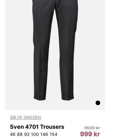
Björn Borg
Replay
Oscar Jacobson
SIR OF SWEDEN
Sven 4701 Trousers
1699 kr
999 kr
46
88
92
100
146
154