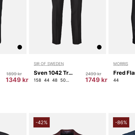
SIR OF SWEDEN
MORRIS
Sven 1042 Trousers
1899 kr
2499 kr
1349 kr
1749 kr
158
44
48
50
52
54
56
58
96
104
44
112
11
-42%
-86%