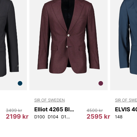
SIR OF SWEDEN
SIR OF SW
Elliot 4265 Blazer
3499 kr
4500 kr
2199 kr
2595 kr
50
152
96
100
D100
D104
D108
148