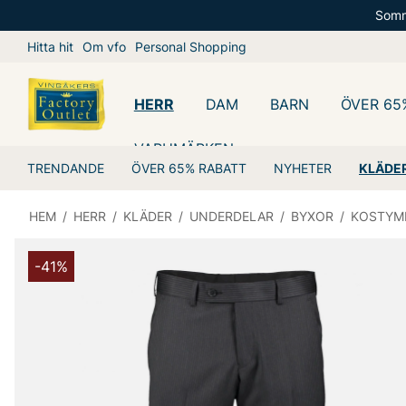
Somm
Hitta hit
Om vfo
Personal Shopping
HERR
DAM
BARN
ÖVER 65
VARUMÄRKEN
TRENDANDE
ÖVER 65% RABATT
NYHETER
KLÄDE
HEM
/
HERR
/
KLÄDER
/
UNDERDELAR
/
BYXOR
/
KOSTYM
-41%