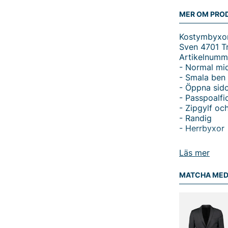
MER OM PRO
Kostymbyxor 
Sven 4701 Tr
Artikelnumm
- Normal mi
- Smala ben
- Öppna sido
- Passpoalfi
- Zipgylf oc
- Randig
- Herrbyxor
Tack för att 
Läs mer
Vingåker.
Lä
MATCHA ME