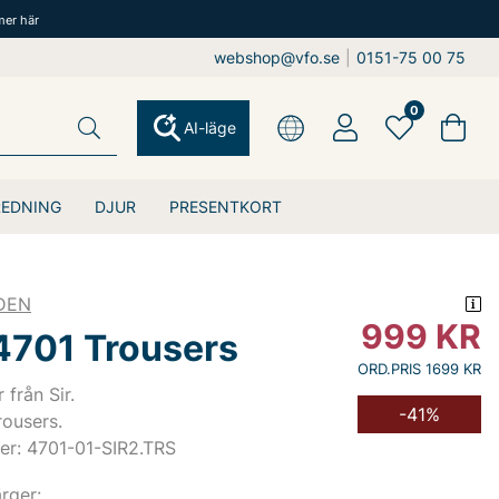
mer här
webshop@vfo.se
|
0151-75 00 75
0
AI-läge
REDNING
DJUR
PRESENTKORT
DEN
999
KR
4701 Trousers
ORD.PRIS 1699 KR
från Sir.
-41%
ousers.
er: 4701-01-SIR2.TRS
ärger: