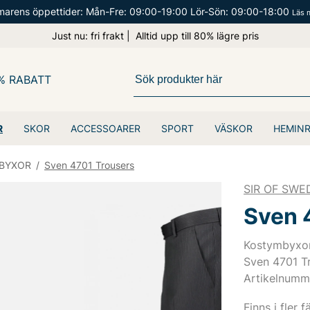
arens öppettider: Mån-Fre: 09:00-19:00 Lör-Sön: 09:00-18:00
Läs 
Just nu: fri frakt | Alltid upp till 80% lägre pris
% RABATT
R
SKOR
ACCESSOARER
SPORT
VÄSKOR
HEMIN
BYXOR
/
Sven 4701 Trousers
SIR OF SWE
Sven 
Kostymbyxor 
Sven 4701 Tr
Artikelnumm
Finns i fler f