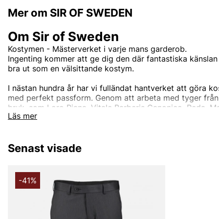
Mer om SIR OF SWEDEN
Om Sir of Sweden
Kostymen - Mästerverket i varje mans garderob.
Ingenting kommer att ge dig den där fantastiska känslan 
bra ut som en välsittande kostym.
I nästan hundra år har vi fulländat hantverket att göra k
med perfekt passform. Genom att arbeta med tyger från
bruk, som Loro Piana, Vitale Barberis Canonico, Reda, M
Läs mer
kommer våra kostymer inte att göra dig besviken. Vi har ko
från den dagliga affärsmannen till den dag du förmodligen
ut, din bröllopsdag. Eller om du bara vill vara den bäst
Senast visade
fester eller något annat tillfälle. Upptäck vårt breda utb
Andra populära varumärken:
-41%
LEE
NN07