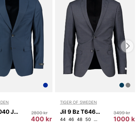
EDEN
TIGER OF SWEDEN
ELVIS 4040 JACKET
Jil 9 Bz T64698 284
2800 kr
3499 kr
400 kr
1000 kr
44
46
48
50
146
148
150
152
5