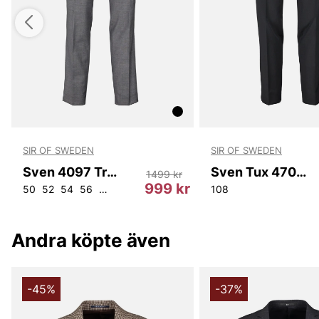
SIR OF SWEDEN
SIR OF SWEDEN
Sven 4097 Trouser
Sven Tux 4700 Trousers
1499 kr
kr
999 kr
2
154
50
52
54
56
58
96
100
104
108
112
108
Andra köpte även
-45%
-37%