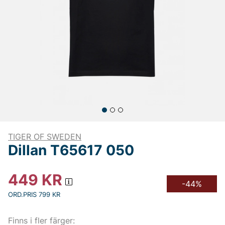
TIGER OF SWEDEN
Dillan T65617 050
449
KR
-44%
ORD.PRIS 799 KR
Finns i fler färger: