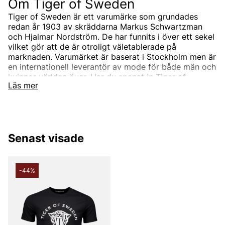
Om Tiger of Sweden
Tiger of Sweden är ett varumärke som grundades
redan år 1903 av skräddarna Markus Schwartzman
och Hjalmar Nordström. De har funnits i över ett sekel
vilket gör att de är otroligt väletablerade på
marknaden. Varumärket är baserat i Stockholm men är
en internationell leverantör av mode för både män och
kvinnor världen över. Har du spanat in Tiger of
Läs mer
Swedens sortiment än? Vi erbjuder Tiger of Swedens
produkter till ett riktigt förmånligt pris!
Tiger of Swedens sortiment
Designermärket Tiger of Sweden är minimalistiskt,
Senast visade
tidlöst och modernt. Produkterna är oftast enfärgade
och associerade med skandinaviskt mode. Alla
produkter designas i den Stockholmsbaserade studion
men de samarbetar också med de bästa
-44%
leverantörerna i branschen som de utvecklar unika
modekollektioner tillsammans med. Välskräddat mode
är helt enkelt Tiger of Swedens signum.
Under åren har produktutbudet breddats och speciellt
utbudet för män. Idag kan du hitta både Tiger of