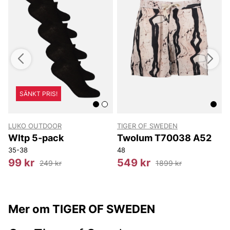
SÄNKT PRIS!
LUKO OUTDOOR
TIGER OF SWEDEN
Wltp 5-pack
Twolum T70038 A52
35-38
48
S
99 kr
549 kr
249 kr
1899 kr
Mer om TIGER OF SWEDEN