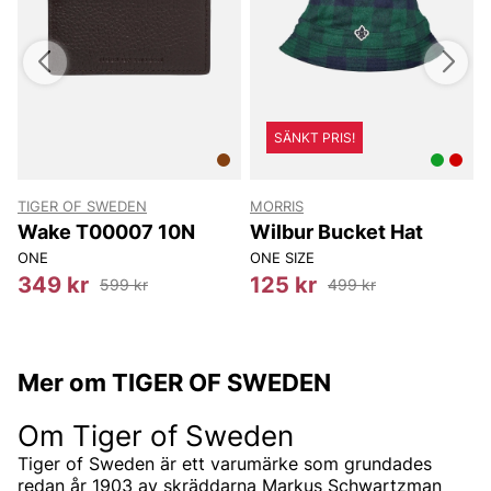
SÄNKT PRIS!
TIGER OF SWEDEN
MORRIS
T
Wake T00007 10N
Wilbur Bucket Hat
ONE
ONE SIZE
349 kr
125 kr
599 kr
499 kr
Mer om TIGER OF SWEDEN
Om Tiger of Sweden
Tiger of Sweden är ett varumärke som grundades
redan år 1903 av skräddarna Markus Schwartzman