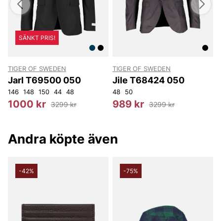
SÄNKT PRIS!
TIGER OF SWEDEN
TIGER OF SWEDEN
T
Jarl T69500 050
Jile T68424 050
146
148
150
44
48
48
50
4
1000 kr
989 kr
3299 kr
3299 kr
Andra köpte även
-42%
-75%