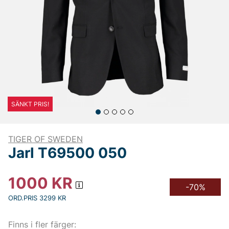
SÄNKT PRIS!
TIGER OF SWEDEN
Jarl T69500 050
1000
KR
-70%
ORD.PRIS 3299 KR
Finns i fler färger: