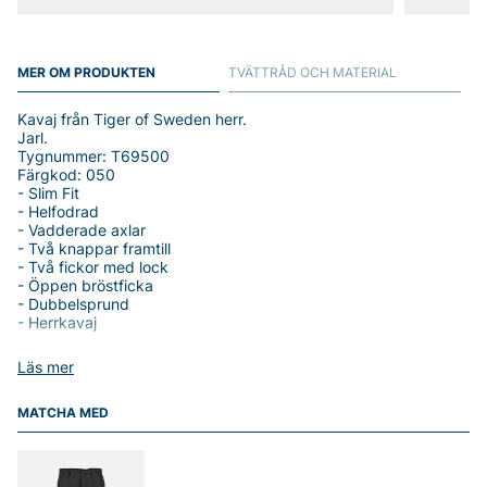
MER OM PRODUKTEN
TVÄTTRÅD OCH MATERIAL
Kavaj från Tiger of Sweden herr.
Jarl.
Tygnummer: T69500
Färgkod: 050
- Slim Fit
- Helfodrad
- Vadderade axlar
- Två knappar framtill
- Två fickor med lock
- Öppen bröstficka
- Dubbelsprund
- Herrkavaj
Tack för att du handlar i vår webbshop. Besök oss även i vår
Läs mer
butik i Vingåker.
Läs mer på
www.vfo.se
MATCHA MED