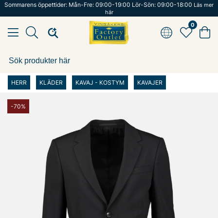
Sommarens öppettider: Mån-Fre: 09:00-19:00 Lör-Sön: 09:00-18:00
Läs mer
här
0
HERR
KLÄDER
KAVAJ - KOSTYM
KAVAJER
-70%