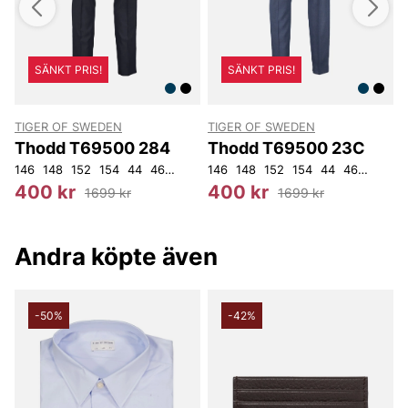
SÄNKT PRIS!
SÄNKT PRIS!
TIGER OF SWEDEN
TIGER OF SWEDEN
T
Thodd T69500 284
Thodd T69500 23C
146
148
152
154
44
46
48
50
146
52
148
54
56
152
92
154
104
44
46
48
52
1
400 kr
400 kr
1699 kr
1699 kr
Andra köpte även
-50%
-42%