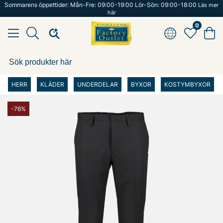
Sommarens öppettider: Mån-Fre: 09:00-19:00 Lör-Sön: 09:00-18:00
Läs mer
här
0
HERR
KLÄDER
UNDERDELAR
BYXOR
KOSTYMBYXOR
-76%