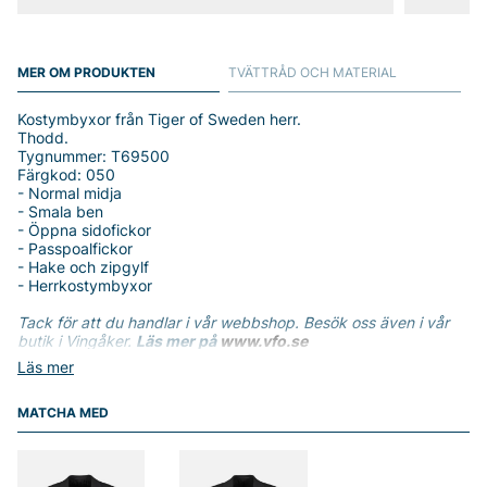
MER OM PRODUKTEN
TVÄTTRÅD OCH MATERIAL
Kostymbyxor från Tiger of Sweden herr.
Thodd.
Tygnummer: T69500
Färgkod: 050
- Normal midja
- Smala ben
- Öppna sidofickor
- Passpoalfickor
- Hake och zipgylf
- Herrkostymbyxor
Tack för att du handlar i vår webbshop. Besök oss även i vår
butik i Vingåker.
Läs mer på
www.vfo.se
Läs mer
MATCHA MED