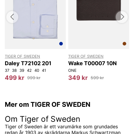
TIGER OF SWEDEN
TIGER OF SWEDEN
Daley T72102 201
Wake T00007 10N
37
38
39
42
40
41
ONE
O
499 kr
349 kr
999 kr
599 kr
Mer om TIGER OF SWEDEN
Om Tiger of Sweden
Tiger of Sweden är ett varumärke som grundades
redan år 1903 av skräddarna Markus Schwartzman