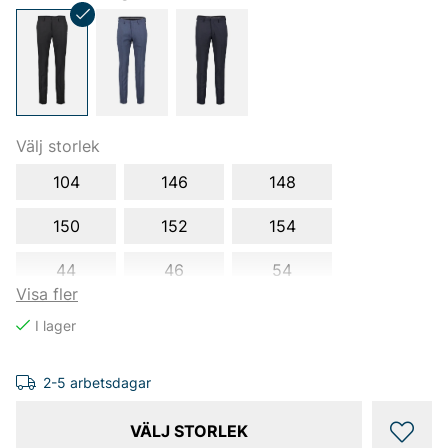
Välj storlek
104
146
148
150
152
154
44
46
54
Visa fler
56
2-5 arbetsdagar
VÄLJ STORLEK