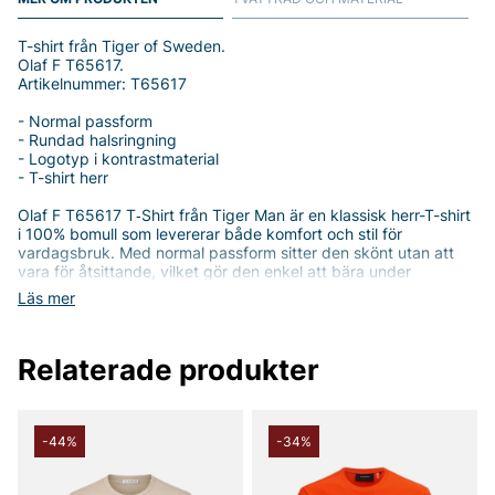
T-shirt från Tiger of Sweden.
Olaf F T65617.
Artikelnummer: T65617
- Normal passform
- Rundad halsringning
- Logotyp i kontrastmaterial
- T-shirt herr
Olaf F T65617 T‑Shirt från Tiger Man är en klassisk herr-T-shirt
i 100% bomull som levererar både komfort och stil för
vardagsbruk. Med normal passform sitter den skönt utan att
vara för åtsittande, vilket gör den enkel att bära under
vardagens aktiviteter eller som basplagg i garderoben. Den
Läs mer
rundade halsringningen ger en tidlös look som passar till allt
från jeans till shorts, medan logotypen i kontrastmaterial ger en
subtil, modern detalj utan att överdriva.
Relaterade produkter
Tillverkad i mjuk bomull känns den behaglig mot huden och
erbjuder god andningsförmåga för hela dagen. Den tydliga
kontrastlogotypen gör t‑shirtens design unik och igenkännbar
utan att ta fokus från din övriga outfit. Olaf F T65617 är ett
-44%
-34%
mångsidigt val för dig som söker ett enkelt, pålitligt basplagg
som fungerar i alla typer av outfits - från avslappnade helger till