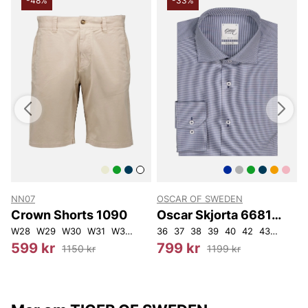
-48%
-33%
NN07
OSCAR OF SWEDEN
Crown Shorts 1090
Oscar Skjorta 6681
Slim
9L34
W28
W31L32
W29
W30
W30L34
W31
W30L32
W32
W33
W31L34
36
37
38
W32L32
39
40
W32L34
42
43
W36L3
46
3
599 kr
799 kr
1150 kr
1199 kr