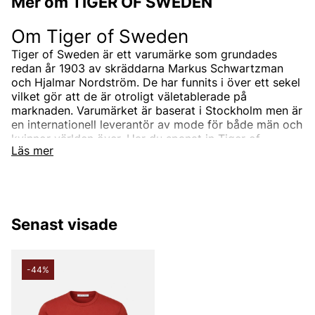
Mer om TIGER OF SWEDEN
Om Tiger of Sweden
Tiger of Sweden är ett varumärke som grundades
redan år 1903 av skräddarna Markus Schwartzman
och Hjalmar Nordström. De har funnits i över ett sekel
vilket gör att de är otroligt väletablerade på
marknaden. Varumärket är baserat i Stockholm men är
en internationell leverantör av mode för både män och
kvinnor världen över. Har du spanat in Tiger of
Läs mer
Swedens sortiment än? Vi erbjuder Tiger of Swedens
produkter till ett riktigt förmånligt pris!
Tiger of Swedens sortiment
Designermärket Tiger of Sweden är minimalistiskt,
Senast visade
tidlöst och modernt. Produkterna är oftast enfärgade
och associerade med skandinaviskt mode. Alla
produkter designas i den Stockholmsbaserade studion
men de samarbetar också med de bästa
-44%
leverantörerna i branschen som de utvecklar unika
modekollektioner tillsammans med. Välskräddat mode
är helt enkelt Tiger of Swedens signum.