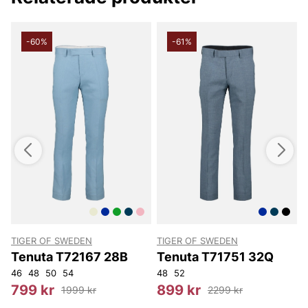
butik i Vingåker.
Läs mer på
www.vfo.se
-60%
-61%
TIGER OF SWEDEN
TIGER OF SWEDEN
T
Tenuta T72167 28B
Tenuta T71751 32Q
48
46
50
48
52
50
54
54
56
48
52
4
799 kr
899 kr
1999 kr
2299 kr