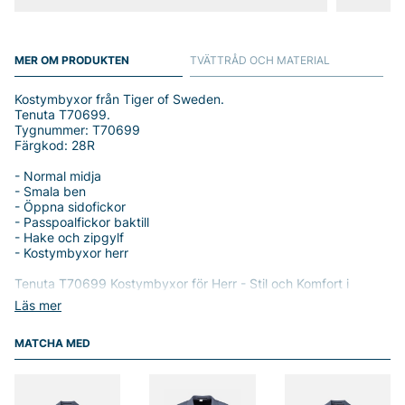
MER OM PRODUKTEN
TVÄTTRÅD OCH MATERIAL
Kostymbyxor från Tiger of Sweden.
Tenuta T70699.
Tygnummer: T70699
Färgkod: 28R
- Normal midja
- Smala ben
- Öppna sidofickor
- Passpoalfickor baktill
- Hake och zipgylf
- Kostymbyxor herr
Tenuta T70699 Kostymbyxor för Herr - Stil och Komfort i
Perfekt Harmoni
Läs mer
Upptäck Tenuta T70699 byxa från Tiger Man, en stilren och
MATCHA MED
klassisk kostymbyxa som är designad för den moderna
mannen. Med en normal midja och smala ben ger dessa byxor
en perfekt silhuett som passar både kontoret och festen.