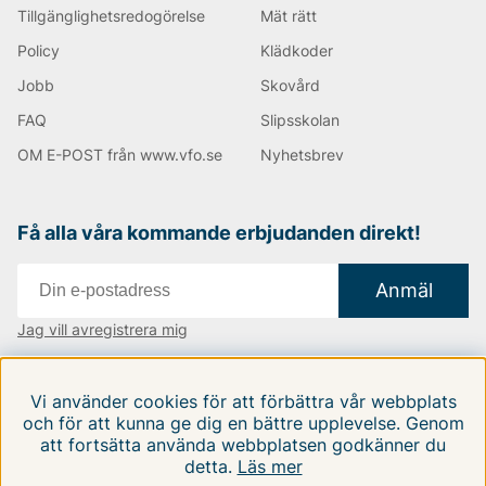
svarta väskor, både smidiga axelremsväskor men
Tillgänglighetsredogörelse
Mät rätt
också större handväskor där du får plats med mer
Policy
Klädkoder
saker. Du hittar såklart också datorväskor och
portföljer, allt som du kan tänkas behöva!
Jobb
Skovård
FAQ
Slipsskolan
Handla Tiger of Sweden produkter med upp till 70%
OM E-POST från www.vfo.se
Nyhetsbrev
lägre pris än i ordinarie handel! Här hittar du produkter
för alla smaker.
Happy shopping önskar vi på Vingåkers Factory
Få alla våra kommande erbjudanden direkt!
Outlet AB!
Anmäl
Andra populära varumärken:
Jag vill avregistrera mig
LEE
Vi finns i:
Danmark
|
Finland
|
Sverige
NN07
Vi använder cookies för att förbättra vår webbplats
Björn Borg
Följ oss på våra sociala medier
och för att kunna ge dig en bättre upplevelse. Genom
Replay
att fortsätta använda webbplatsen godkänner du
Oscar Jacobson
detta.
Läs mer