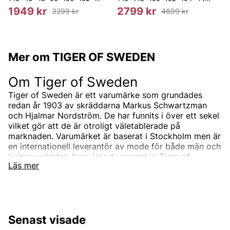
1949 kr
2799 kr
3299 kr
4699 kr
Mer om TIGER OF SWEDEN
Om Tiger of Sweden
Tiger of Sweden är ett varumärke som grundades
redan år 1903 av skräddarna Markus Schwartzman
och Hjalmar Nordström. De har funnits i över ett sekel
vilket gör att de är otroligt väletablerade på
marknaden. Varumärket är baserat i Stockholm men är
en internationell leverantör av mode för både män och
kvinnor världen över. Har du spanat in Tiger of
Läs mer
Swedens sortiment än? Vi erbjuder Tiger of Swedens
produkter till ett riktigt förmånligt pris!
Tiger of Swedens sortiment
Designermärket Tiger of Sweden är minimalistiskt,
Senast visade
tidlöst och modernt. Produkterna är oftast enfärgade
och associerade med skandinaviskt mode. Alla