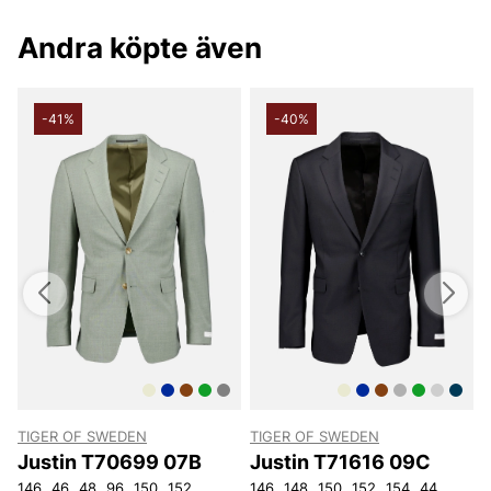
Andra köpte även
-41%
-40%
TIGER OF SWEDEN
TIGER OF SWEDEN
Justin T70699 07B
Justin T71616 09C
146
46
48
96
150
152
52
50
146
154
148
54
56
150
156
152
154
44
46
4
4