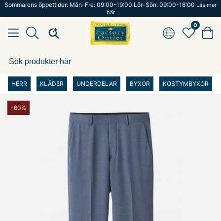
Sommarens öppettider: Mån-Fre: 09:00-19:00 Lör-Sön: 09:00-18:00
Läs mer
här
0
HERR
KLÄDER
UNDERDELAR
BYXOR
KOSTYMBYXOR
-60%