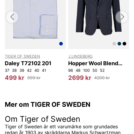
TIGER OF SWEDEN
J.LINDEBERG
S
Daley T72102 201
Hopper Wool Blend
Blazer
37
38
39
42
40
41
96
48
100
50
52
1
499 kr
2699 kr
999 kr
4200 kr
Mer om TIGER OF SWEDEN
Om Tiger of Sweden
Tiger of Sweden är ett varumärke som grundades
redan år 1903 av skräddarna Markus Schwartzman