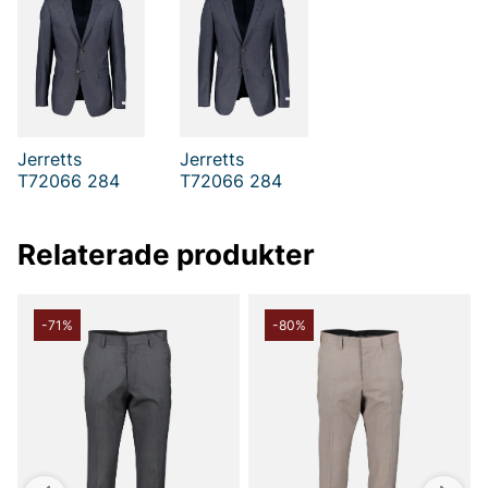
Jerretts
Jerretts
T72066 284
T72066 284
Relaterade produkter
-71%
-80%