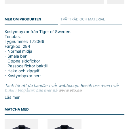
MER OM PRODUKTEN
TVÄTTRÅD OCH MATERIAL
Kostymbyxor från Tiger of Sweden.
Tenutas.
Tygnummer: T72066
Färgkod: 284
- Normal midja
- Smala ben
- Öppna sidofickor
- Passpoalfickor baktill
- Hake och zipgylf
- Kostymbyxor herr
Tack för att du handlar i vår webbshop. Besök oss även i vår
butik i Vingåker.
Läs mer på
www.vfo.se
Läs mer
MATCHA MED