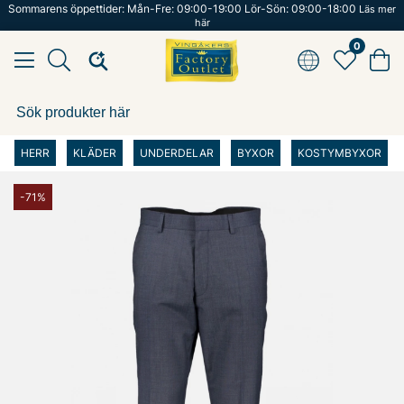
Sommarens öppettider: Mån-Fre: 09:00-19:00 Lör-Sön: 09:00-18:00
Läs mer
här
0
HERR
KLÄDER
UNDERDELAR
BYXOR
KOSTYMBYXOR
-71%