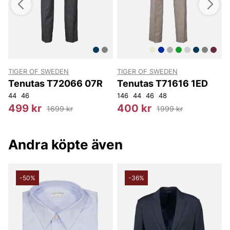
TIGER OF SWEDEN
TIGER OF SWEDEN
T
Tenutas T72066 07R
Tenutas T71616 1ED
54
44
56
46
92
104
146
44
46
48
5
499 kr
400 kr
1699 kr
1999 kr
Andra köpte även
-50%
-36%