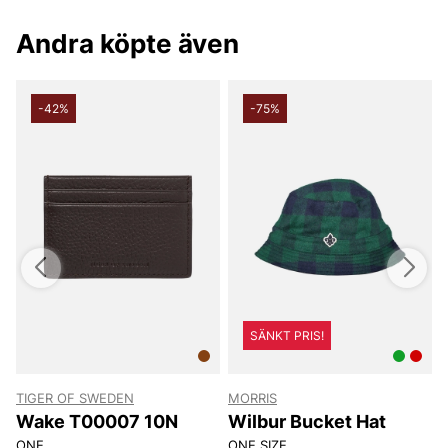
Andra köpte även
-42%
-75%
SÄNKT PRIS!
TIGER OF SWEDEN
MORRIS
T
Wake T00007 10N
Wilbur Bucket Hat
ONE
ONE SIZE