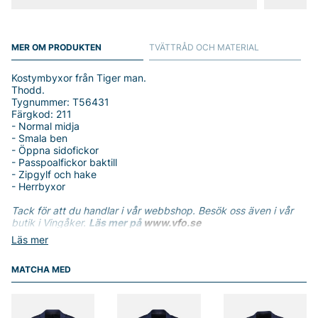
MER OM PRODUKTEN
TVÄTTRÅD OCH MATERIAL
Kostymbyxor från Tiger man.
Thodd.
Tygnummer: T56431
Färgkod: 211
- Normal midja
- Smala ben
- Öppna sidofickor
- Passpoalfickor baktill
- Zipgylf och hake
- Herrbyxor
Tack för att du handlar i vår webbshop. Besök oss även i vår
butik i Vingåker.
Läs mer på
www.vfo.se
Läs mer
MATCHA MED