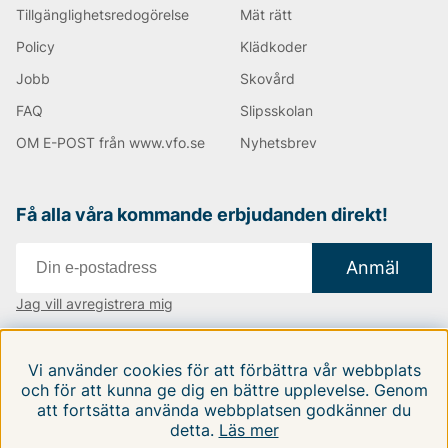
svarta väskor, både smidiga axelremsväskor men
Tillgänglighetsredogörelse
Mät rätt
också större handväskor där du får plats med mer
Policy
Klädkoder
saker. Du hittar såklart också datorväskor och
portföljer, allt som du kan tänkas behöva!
Jobb
Skovård
FAQ
Slipsskolan
Handla Tiger of Sweden produkter med upp till 70%
OM E-POST från www.vfo.se
Nyhetsbrev
lägre pris än i ordinarie handel! Här hittar du produkter
för alla smaker.
Happy shopping önskar vi på Vingåkers Factory
Få alla våra kommande erbjudanden direkt!
Outlet AB!
Anmäl
Andra populära varumärken:
Jag vill avregistrera mig
LEE
Vi finns i:
Danmark
|
Finland
|
Sverige
NN07
Vi använder cookies för att förbättra vår webbplats
Björn Borg
Följ oss på våra sociala medier
och för att kunna ge dig en bättre upplevelse. Genom
Replay
att fortsätta använda webbplatsen godkänner du
Oscar Jacobson
detta.
Läs mer