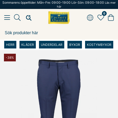
Sommarens öppettider: Mån-Fre: 09:00-19:00 Lör-Sön: 09:00-18:00
Läs mer
här
0
HERR
KLÄDER
UNDERDELAR
BYXOR
KOSTYMBYXOR
-38%