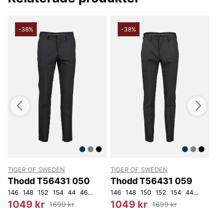
-38%
-38%
TIGER OF SWEDEN
TIGER OF SWEDEN
T
Thodd T56431 050
Thodd T56431 059
48
146
50
148
52
152
92
96
154
100
44
104
46
52
54
146
56
148
108
150
152
154
44
46
4
1
1049 kr
1049 kr
1699 kr
1699 kr