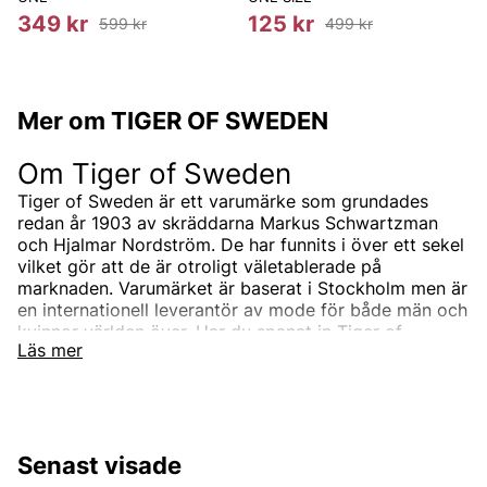
349 kr
125 kr
599 kr
499 kr
Mer om TIGER OF SWEDEN
Om Tiger of Sweden
Tiger of Sweden är ett varumärke som grundades
redan år 1903 av skräddarna Markus Schwartzman
och Hjalmar Nordström. De har funnits i över ett sekel
vilket gör att de är otroligt väletablerade på
marknaden. Varumärket är baserat i Stockholm men är
en internationell leverantör av mode för både män och
kvinnor världen över. Har du spanat in Tiger of
Läs mer
Swedens sortiment än? Vi erbjuder Tiger of Swedens
produkter till ett riktigt förmånligt pris!
Tiger of Swedens sortiment
Designermärket Tiger of Sweden är minimalistiskt,
Senast visade
tidlöst och modernt. Produkterna är oftast enfärgade
och associerade med skandinaviskt mode. Alla