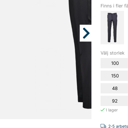
Finns i fler f
Välj storlek
100
150
48
92
2-5 arbet