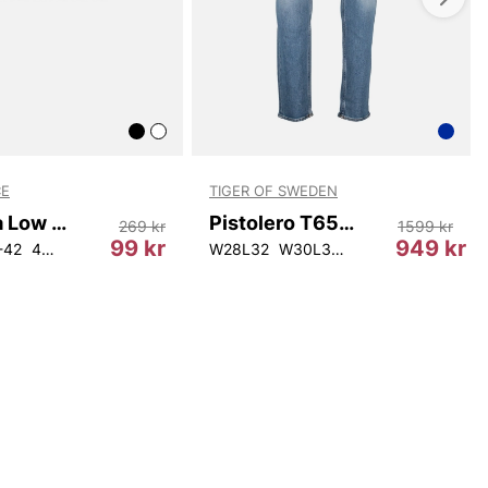
E
TIGER OF SWEDEN
Mallorca Low Cut Socks 8-Pack
Pistolero T65798 222
269 kr
1599 kr
99 kr
949 kr
-42
43-46
W28L32
W30L34
W31L34