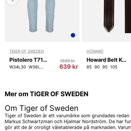
TIGER OF SWEDEN
HOWARD
Pistolero T71647 200
Howard Belt Kevin
1599 kr
639 kr
W34L30
W36L32
W28L34
W31L34
85
90
95
105
Mer om TIGER OF SWEDEN
Om Tiger of Sweden
Tiger of Sweden är ett varumärke som grundades redan 
Markus Schwartzman och Hjalmar Nordström. De har funnit
gör att de är otroligt väletablerade på marknaden. Varum