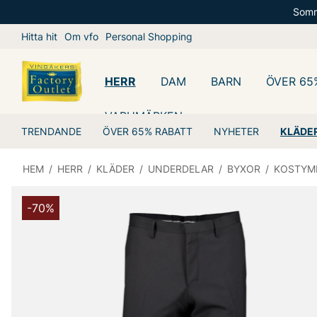
Somm
Hitta hit
Om vfo
Personal Shopping
HERR
DAM
BARN
ÖVER 65
VARUMÄRKEN
TRENDANDE
ÖVER 65% RABATT
NYHETER
KLÄDE
HEM
/
HERR
/
KLÄDER
/
UNDERDELAR
/
BYXOR
/
KOSTYM
-70%