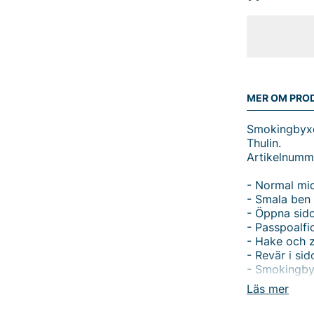
MER OM PRO
Smokingbyxo
Thulin.
Artikelnumm
- Normal mi
- Smala ben
- Öppna sido
- Passpoalfic
- Hake och z
- Revär i sid
- Smokingby
Läs mer
Upptäck Thul
herr med no