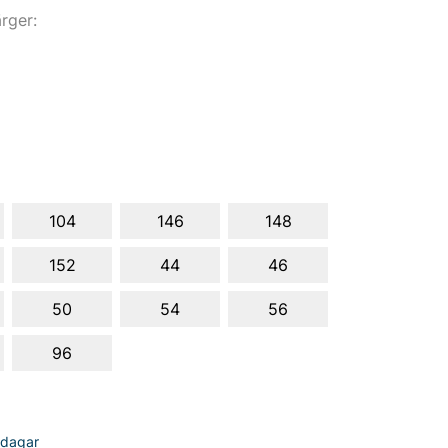
ärger:
104
146
148
152
44
46
50
54
56
96
sdagar