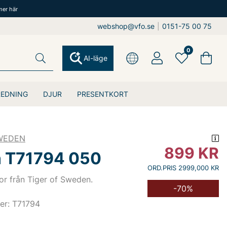
mer här
webshop@vfo.se
|
0151-75 00 75
0
AI-läge
REDNING
DJUR
PRESENTKORT
SWEDEN
899
KR
n T71794 050
ORD.PRIS 2999,000 KR
r från Tiger of Sweden.
-70%
er: T71794