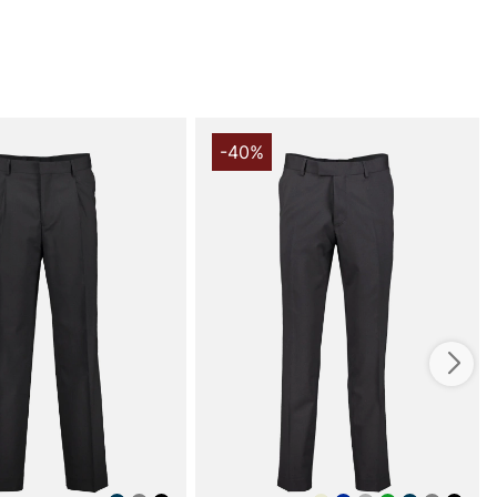
ant silhuett. Den smala benformen framhäver en stilren
att kompromissa med komforten, vilket gör byxan idealisk
 tillfällen såväl som mer uppklädda vardagslooks. Öppna
h passpoalfickor baktill skapar en ren, klassisk finish,
ch zipgylf erbjuder en säker och smidig av- och
Revär i sidorna adderar en subtil detalj som lyfter
 förstärker det formella uttrycket.
-40%
r tillverkad i 100% ull med foder i viscose, vilket ger en
mot huden och en behaglig, avslappnad känsla när du
 dagen eller kvällen. Den långa hållbarheten i ullen
ed det bekväma fodret gör Thulin Byxa till ett pålitligt
eroben - plagg som håller stilmässigt över tid. För den
n välkomponerad smokinglook erbjuder byxan både
elegans: en naturlig historia att berätta på bröllop,
 viktiga affärsresor där en distinkt men avslappnat
stil efterfrågas.
Byxa när du vill bära en klassisk smokingbyxa i
v ull med en skarp, modern passform. Denna byxa
raditionella detaljer som passpoalfickor och hake med
tt nästintill slätt yttre - perfekt för dig som vill ha en