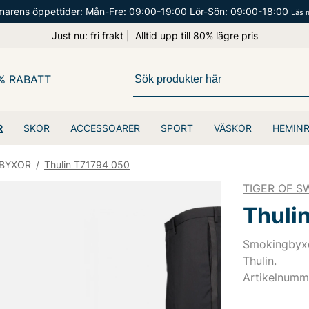
arens öppettider: Mån-Fre: 09:00-19:00 Lör-Sön: 09:00-18:00
Läs 
Just nu: fri frakt | Alltid upp till 80% lägre pris
% RABATT
R
SKOR
ACCESSOARER
SPORT
VÄSKOR
HEMIN
BYXOR
/
Thulin T71794 050
TIGER OF 
Thuli
Smokingbyxo
Thulin.
Artikelnumm