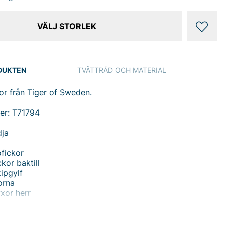
VÄLJ STORLEK
DUKTEN
TVÄTTRÅD OCH MATERIAL
r från Tiger of Sweden.
er: T71794
dja
fickor
kor baktill
ipgylf
orna
xor herr
in Byxa från Tiger Man - en smokinginspirerad byxa för
rmal midja och en smalare benskärning som ger en