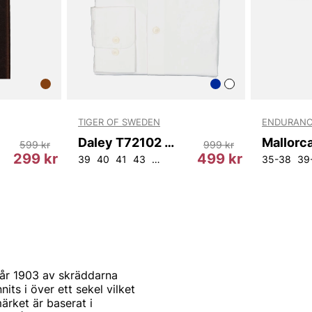
TIGER OF SWEDEN
ENDURANC
Daley T72102 090
599 kr
999 kr
299 kr
499 kr
39
40
41
43
44
42
45
35-38
39
år 1903 av skräddarna
s i över ett sekel vilket
ärket är baserat i