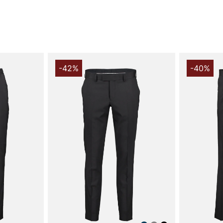
modern, eleg
profil utan 
för formella
sidofickor oc
medan hake o
påklädning. 
helheten och
-42%
-40%
Denna byxa ä
mjuk känsla 
bär den hela
kombinerat m
val för gard
som söker e
funktion och 
middag eller
sofistikerad 
Välj Thulin 
högkvalitati
kombinerar t
zipgylf och e