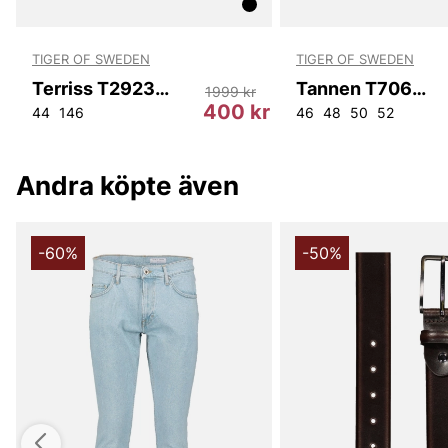
TIGER OF SWEDEN
TIGER OF SWEDEN
Terriss T29233 050
Tannen T70699 050
1999 kr
r
400 kr
44
146
46
48
50
52
Andra köpte även
-60%
-50%