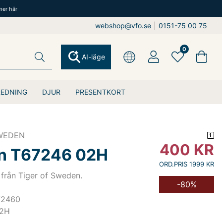
mer här
webshop@vfo.se
|
0151-75 00 75
0
AI-läge
REDNING
DJUR
PRESENTKORT
SWEDEN
400
KR
n T67246 02H
ORD.PRIS 1999 KR
från Tiger of Sweden.
-80%
72460
02H