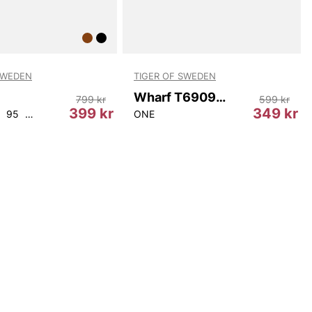
SWEDEN
TIGER OF SWEDEN
Wharf T69097 403
799 kr
599 kr
399 kr
349 kr
95
100
105
ONE