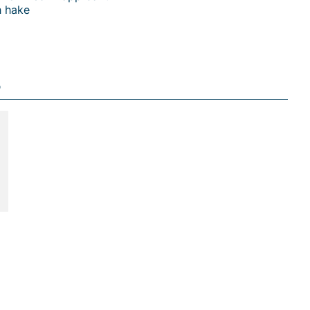
h hake
du handlar i vår webbshop. Besök oss även i vår butik i
s mer på
www.vfo.se
D