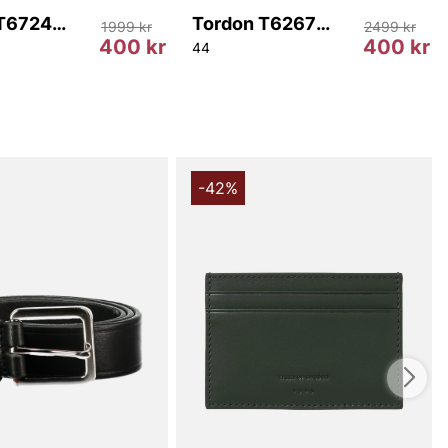
Tordon T67246 2F9
Tordon T62672 1U9
1999 kr
2499 kr
400 kr
400 kr
44
-42%