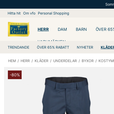
Somm
Hitta hit
Om vfo
Personal Shopping
HERR
DAM
BARN
ÖVER 65
VARUMÄRKEN
TRENDANDE
ÖVER 65% RABATT
NYHETER
KLÄDE
HEM
/
HERR
/
KLÄDER
/
UNDERDELAR
/
BYXOR
/
KOSTYM
-80%