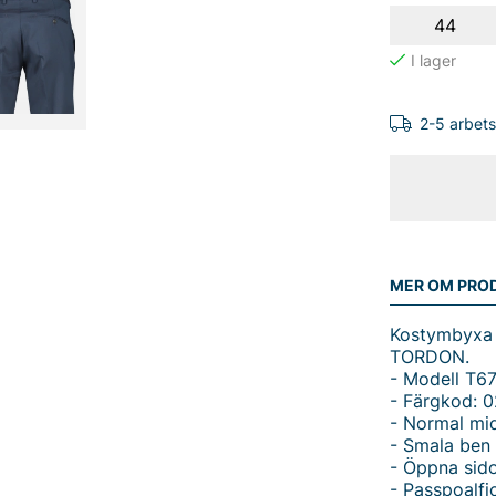
44
2-5 arbet
MER OM PRO
Kostymbyxa 
TORDON.
- Modell T6
- Färgkod: 
- Normal mi
- Smala ben
- Öppna sido
- Passpoalfi