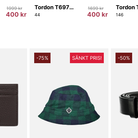
Tordon T69785 284
1999 kr
1699 kr
400 kr
400 kr
44
146
-75%
SÄNKT PRIS!
-50%