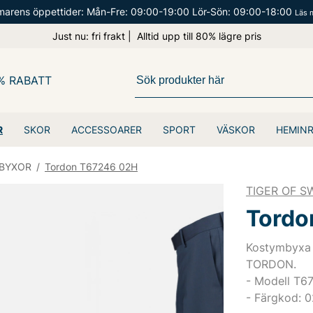
arens öppettider: Mån-Fre: 09:00-19:00 Lör-Sön: 09:00-18:00
Läs 
Just nu: fri frakt | Alltid upp till 80% lägre pris
% RABATT
R
SKOR
ACCESSOARER
SPORT
VÄSKOR
HEMIN
BYXOR
/
Tordon T67246 02H
TIGER OF 
Tordo
Kostymbyxa 
TORDON.
- Modell T6
- Färgkod: 