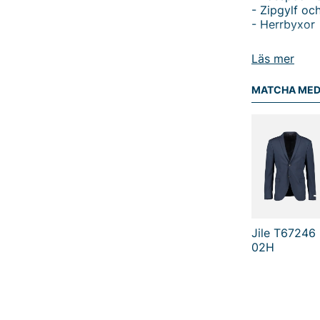
- Zipgylf oc
- Herrbyxor
Tack för att 
Läs mer
Vingåker.
Lä
MATCHA ME
Jile T67246
02H