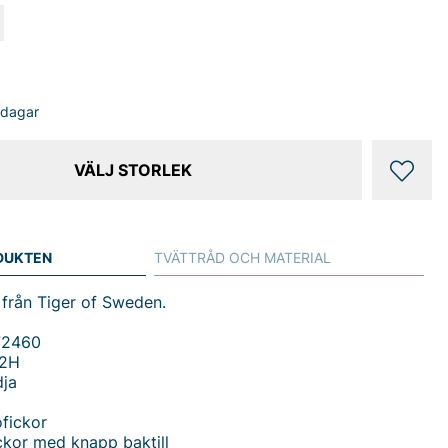
sdagar
VÄLJ STORLEK
DUKTEN
TVÄTTRÅD OCH MATERIAL
från Tiger of Sweden.
72460
02H
dja
fickor
ckor med knapp baktill