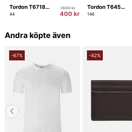
Tordon T67187 209
Tordon T64533 284
1699 kr
r
400 kr
44
146
Andra köpte även
-67%
-42%