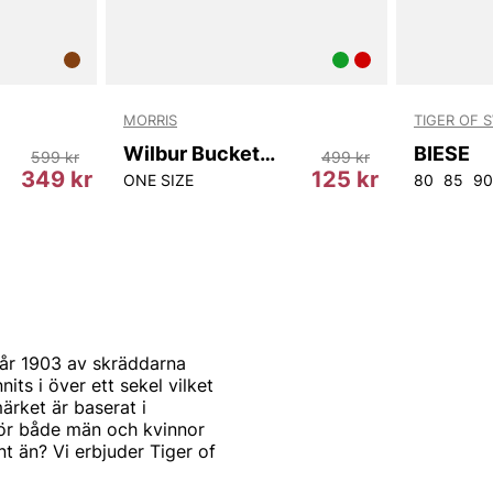
MORRIS
TIGER OF 
Wilbur Bucket Hat
BIESE
599 kr
499 kr
349 kr
125 kr
ONE SIZE
80
85
90
år 1903 av skräddarna
s i över ett sekel vilket
ärket är baserat i
för både män och kvinnor
t än? Vi erbjuder Tiger of