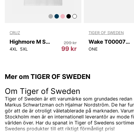
CRUZ
TIGER OF SWEDEN
Highmore M SS Tee
Wake T00007 10N
299 kr
r
99 kr
4XL
5XL
ONE
Mer om TIGER OF SWEDEN
Om Tiger of Sweden
Tiger of Sweden är ett varumärke som grundades redan 
Markus Schwartzman och Hjalmar Nordström. De har funnit
gör att de är otroligt väletablerade på marknaden. Varum
Stockholm men är en internationell leverantör av mode 
världen över. Har du spanat in Tiger of Swedens sortimen
Swedens produkter till ett riktigt förmånligt pris!