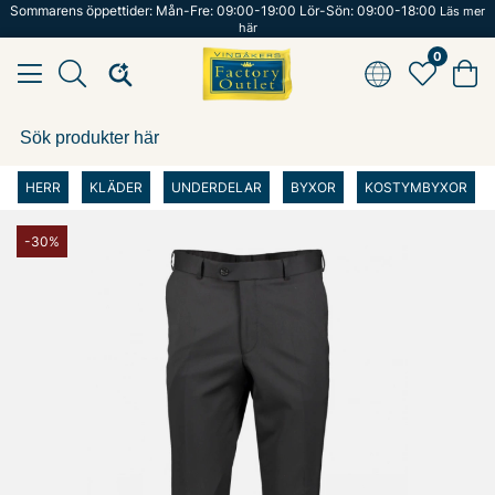
Sommarens öppettider: Mån-Fre: 09:00-19:00 Lör-Sön: 09:00-18:00
Läs mer
här
0
HERR
KLÄDER
UNDERDELAR
BYXOR
KOSTYMBYXOR
-30%