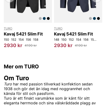
TURO
TURO
F
Kavaj 5421 Slim Fit
Kavaj 5421 Slim Fit
150
152
154
156
158
148
150
152
154
156
158
160
4
2930 kr
2930 kr
4190 kr
4190 kr
Mer om TURO
Om Turo
Turo
har med passion tillverkad konfektion sedan
1938 och gör det än idag med noggrannhet och
känsla för stil och passform.
Turo är ett finskt varumärke som är känt för sitt
eleganta herrmode och sina välskräddade plagg av