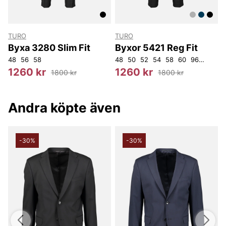
TURO
TURO
Byxa 3280 Slim Fit
Byxor 5421 Reg Fit
D120
48
D124
56
58
124
D128
D136
48
50
52
54
58
60
96
100
1
5
1260 kr
1260 kr
1800 kr
1800 kr
Andra köpte även
-30%
-30%