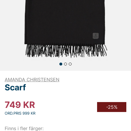
AMANDA CHRISTENSEN
Scarf
749
KR
-25%
ORD.PRIS 999 KR
Finns i fler färger: