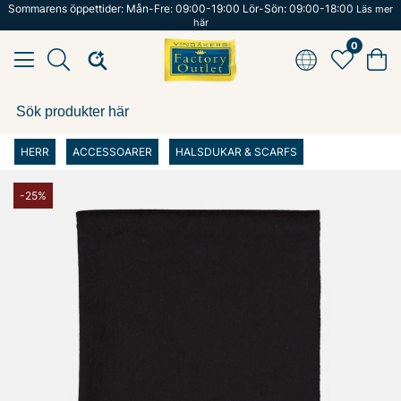
Sommarens öppettider: Mån-Fre: 09:00-19:00 Lör-Sön: 09:00-18:00
Läs mer
här
0
HERR
ACCESSOARER
HALSDUKAR & SCARFS
-25%