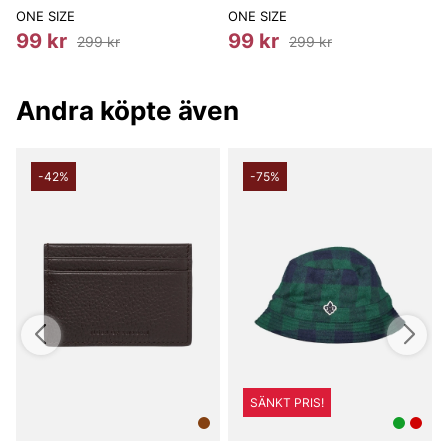
ONE SIZE
ONE SIZE
O
99 kr
99 kr
299 kr
299 kr
Andra köpte även
-42%
-75%
SÄNKT PRIS!