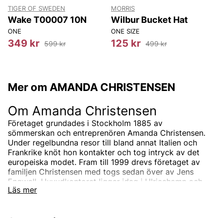
TIGER OF SWEDEN
MORRIS
T
Wake T00007 10N
Wilbur Bucket Hat
ONE
ONE SIZE
8
349 kr
125 kr
599 kr
499 kr
Mer om AMANDA CHRISTENSEN
Om Amanda Christensen
Företaget grundades i Stockholm 1885 av
sömmerskan och entreprenören Amanda Christensen.
Under regelbundna resor till bland annat Italien och
Frankrike knöt hon kontakter och tog intryck av det
europeiska modet. Fram till 1999 drevs företaget av
familjen Christensen med togs sedan över av Jens
Engwall. Huvudkontoret ligger idag i Ulricehamn och
Läs mer
tillverkningen sker i Italien.
I sortimentet från Amanda