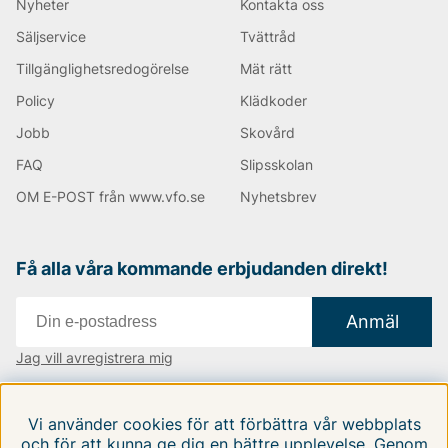
Nyheter
Kontakta oss
Säljservice
Tvättråd
Tillgänglighetsredogörelse
Mät rätt
Andra populära varumärken:
Policy
Klädkoder
Jobb
Skovård
LEE
NN07
FAQ
Slipsskolan
Tiger of Sweden
Replay
OM E-POST från www.vfo.se
Nyhetsbrev
Oscar Jacobson
Björn Borg
Få alla våra kommande erbjudanden direkt!
Anmäl
Jag vill avregistrera mig
Vi finns i:
Danmark
|
Finland
|
Sverige
Vi använder cookies för att förbättra vår webbplats
Följ oss på våra sociala medier
och för att kunna ge dig en bättre upplevelse. Genom