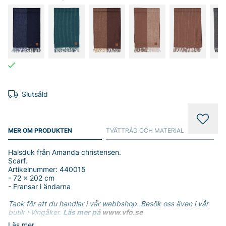
Slutsåld
MER OM PRODUKTEN
TVÄTTRÅD OCH MATERIAL
Halsduk från Amanda christensen.
Scarf.
Artikelnummer: 440015
- 72 x 202 cm
- Fransar i ändarna
Tack för att du handlar i vår webbshop. Besök oss även i vår
butik i Vingåker.
Läs mer på
www.vfo.se
Läs mer