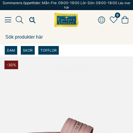
Sommarens öppettider: Mån-Fre: 09:00-19:00 Lör-Sön: 09:00-18:00
Läs mer
här
0
DAM
SKOR
TOFFLOR
-30%