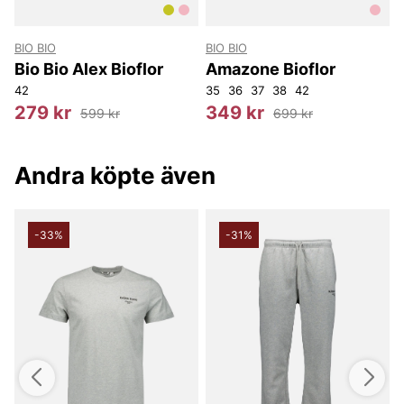
BIO BIO
BIO BIO
Bio Bio Alex Bioflor
Amazone Bioflor
42
35
36
37
38
42
3
279 kr
349 kr
599 kr
699 kr
Andra köpte även
-33%
-31%