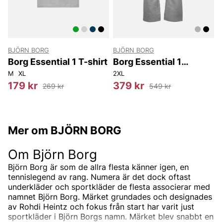
BJÖRN BORG
BJÖRN BORG
Borg Essential 1 T-shirt
Borg Essential 1
Sweatpants
M
XL
2XL
179 kr
379 kr
269 kr
549 kr
Mer om BJÖRN BORG
Om Björn Borg
Björn Borg är som de allra flesta känner igen, en
tennislegend av rang. Numera är det dock oftast
underkläder och sportkläder de flesta associerar med
namnet Björn Borg. Märket grundades och designades
av Rohdi Heintz och fokus från start har varit just
sportkläder i Björn Borgs namn. Märket blev snabbt en