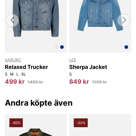
SABURO
LEE
Relaxed Trucker
Sherpa Jacket
S
M
L
XL
S
X
499 kr
849 kr
1499 kr
1199 kr
Andra köpte även
-65%
-30%