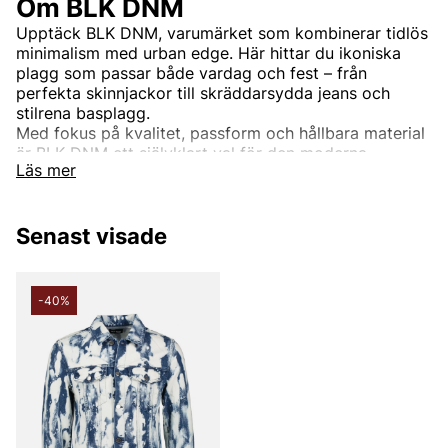
Om BLK DNM
Upptäck BLK DNM, varumärket som kombinerar tidlös
minimalism med urban edge. Här hittar du ikoniska
plagg som passar både vardag och fest – från
perfekta skinnjackor till skräddarsydda jeans och
stilrena basplagg.
Med fokus på kvalitet, passform och hållbara material
är BLK DNM ett självklart val för den moderna
Läs mer
garderoben.
Utforska vårt utbud och låt dig inspireras av ett urval
Senast visade
som andas självsäkerhet och stil.
Perfekt för dig som söker en look som är lika enkel
som sofistikerad.
-40%