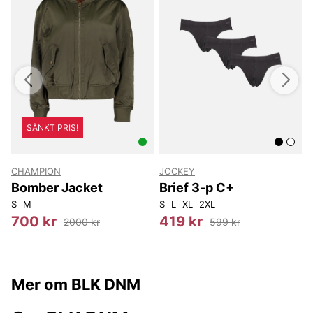
SÄNKT PRIS!
CHAMPION
JOCKEY
k
Bomber Jacket
Brief 3-p C+
S
M
S
L
XL
2XL
X
700 kr
419 kr
2000 kr
599 kr
Mer om BLK DNM