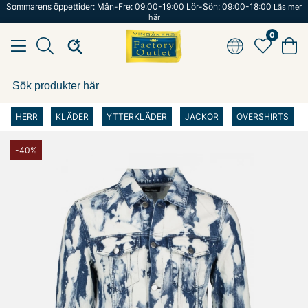
Sommarens öppettider: Mån-Fre: 09:00-19:00 Lör-Sön: 09:00-18:00
Läs mer
här
0
HERR
KLÄDER
YTTERKLÄDER
JACKOR
OVERSHIRTS
-40%