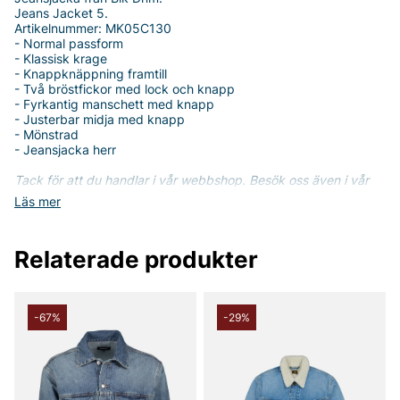
Jeans Jacket 5.
Artikelnummer: MK05C130
- Normal passform
- Klassisk krage
- Knappknäppning framtill
- Två bröstfickor med lock och knapp
- Fyrkantig manschett med knapp
- Justerbar midja med knapp
- Mönstrad
- Jeansjacka herr
Tack för att du handlar i vår webbshop. Besök oss även i vår
butik i Vingåker.
Läs mer på
www.vfo.se
Läs mer
Relaterade produkter
-67%
-29%